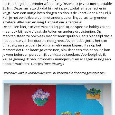
op. Hoe hoger hoe minder afbeelding. Deze plak je vast met specialde
3d lijm. Deze lijm is zo dik dat hij niet inzakt, zodat je het effect er in
krijgt. Even een uurtje laten drogen en dan is de kaart klaar. Natuurlijk
kan je het ook uitbereiden met ander papier, lintjes, achtergronden
etcetera. Alles kan en mag. Het gaat om je fantasie!
De spullen kan je in veel winkels krijgen. Bij de speciale hobby zaken,
maar ook bij het kruidvat, de Action en andere drogisterijen. Op
markten staan ze ook vaak met dit soort spullen. Het is niet altijd dat je
het duurste van het duurste nodig hebt. Als je net begint, is het slim
om rustig aan te doen. Je blijft namelijk maar kopen. Pas op het
moment dat ik de kaart ga versturen, plak ik er een sticker op. Zo kan
je voor iedereen persoonlijk een kaart uitzoeken. Voorlopig heb ik
keuze genoeg. Ik heb inmiddels 2 mandjes vol en er liggen er nog een
hoop te wachten!!
Groetjes Daan Veulings
Hieronder vind je voorbeelden van 3D kaarten die door mij gemaakt zijn: