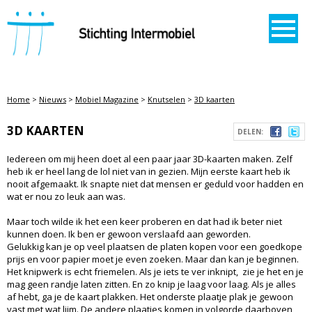
STICHTING INTERMOBIEL
Home
>
Nieuws
>
Mobiel Magazine
>
Knutselen
>
3D kaarten
3D KAARTEN
DELEN:
Iedereen om mij heen doet al een paar jaar 3D-kaarten maken. Zelf
heb ik er heel lang de lol niet van in gezien. Mijn eerste kaart heb ik
nooit afgemaakt. Ik snapte niet dat mensen er geduld voor hadden en
wat er nou zo leuk aan was.
Maar toch wilde ik het een keer proberen en dat had ik beter niet
kunnen doen. Ik ben er gewoon verslaafd aan geworden.
Gelukkig kan je op veel plaatsen de platen kopen voor een goedkope
prijs en voor papier moet je even zoeken. Maar dan kan je beginnen.
Het knipwerk is echt friemelen. Als je iets te ver inknipt, zie je het en je
mag geen randje laten zitten. En zo knip je laag voor laag. Als je alles
af hebt, ga je de kaart plakken. Het onderste plaatje plak je gewoon
vast met wat lijm. De andere plaatjes komen in volgorde daarboven