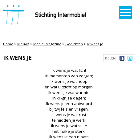
STICHTING INTERMOBIEL
Home
>
Nieuws
>
Mobiel Magazine
>
Gedichten
>
Ik wens je
IK WENS JE
DELEN:
Ik wens je wat licht
in momenten van zorgen;
Ik wens je wat hoop
en wat uitzicht op morgen.
Ik wens je wat warmte
in kil-grijze dagen;
Ik wens je een antwoord
bij twijfels en vragen.
Ik wens je wat rust
te midden je werk;
ik wens je wat stilte
het make je sterk.
Ik wens je een plaats