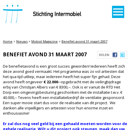
STICHTING INTERMOBIEL
Home
>
Nieuws
>
Mobiel Magazine
>
Benefiet avond 31 maart 2007
BENEFIET AVOND 31 MAART 2007
DELEN:
De benefietavond is een groot succes geworden! Iedereen heeft zich
deze avond goed vermaakt. Het programma was zo vol artiesten dat
het qua tijd uitliep, maar iedereen heeft het super fijn gehad. Deze
avond heeft ongeveer
€ 22.000--
opgebracht met de veilingbijdrage
erbij van Christijan Albers van € 8300,--. Ook is er vanuit de RTD Het
Dorp een omgevingsbesturing geschonken met de installatie t.w.v. €
40.000,-- Tevens heeft een installatiebedrijf de ventilatie gesponsord.
Een super mooie start dus voor de realisatie van dit project. We
danken alle vrijwilligers en artiesten voor hun enorme inzet en
enthousiasme!
Er zal dus nog veel geld bij een gehaald moeten worden voor de
gehele realisatie. Wilt u dit project ook steunen, maak dan uw