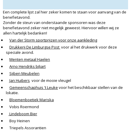
Een complete lijst zal hier zeker komen te staan voor aanvang van de
benefietavond.
Zonder de steun van onderstaande sponsoren was deze
benefietavond zeker niet mogelijk geweest. Hiervoor willen wij ze
allen hartelijk bedanken!
Van der Storm sportprijzen voor onze aankleding
Drukkerij De Limburgse Post
voor al het drukwerk voor deze
speciale avond.
Menten metaal Haelen
Arno Hendriks biljart
Sijben Meubelen
Jan Huibers
voor de mooie vleugel
Gemeenschaphuis 't Leuke
voor het beschikbaar stellen van de
lokatie.
Bloemenboetiek Mariska
Vobis Roermond
Lindeboom Bier
Boy Heinen
Triepels Assorantien