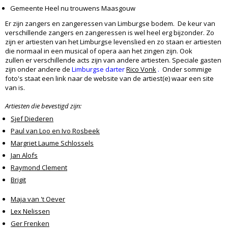
Gemeente Heel nu trouwens Maasgouw
Er zijn zangers en zangeressen van Limburgse bodem. De keur van
verschillende zangers en zangeressen is wel heel erg bijzonder. Zo
zijn er artiesten van het Limburgse levenslied en zo staan er artiesten
die normaal in een musical of opera aan het zingen zijn. Ook
zullen er verschillende acts zijn van andere artiesten. Speciale gasten
zijn onder andere de
Limburgse darter
Rico Vonk
.
Onder sommige
foto's staat een link naar de website van de artiest(e) waar een site
van is.
Artiesten die bevestigd zijn:
Sjef Diederen
Paul van Loo en Ivo Rosbeek
Margriet Laume Schlossels
Jan Alofs
Raymond Clement
Brigit
Maja van 't Oever
Lex Nelissen
Ger Frenken