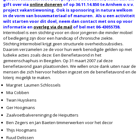
gift over via
online doneren
of op 36.11.14.850 te Arnhem o.v.v.
project vakantiewoning. Ook is sponsoring in natura welkom
in de vorm van bouwmateriaal of manuren. Als u een activiteit
wilt starten voor dit doel, neem dan contact met ons op voor
informatie en
overleg via de mail
of bel met 06-43055738.
Intermobiel is een stichting voor en door jongeren die minder mobiel
of bedlegerig zijn door een handicap of chronische ziekte.
Stichting Intermobiel krijgt geen structurele overheidssubsidies.
Daarom verzamelen ze de voor hun werk benodigde gelden op met
ludieke acties zoals deze: Een Benefietavond in het
gemeenschaphuis in Beegden. Op 31 maart 2007 zal deze
benefietavond gaan plaatsvinden. We willen onze dank uiten naar de
mensen die zich hiervoor hebben ingezet om de benefietavond en de
loterij mogelijk te maken.
Margriet Laumen Schlossels
Mia Cobben
Twan Huyskens
Ger Hoogmans
Zaalvoetbalvereninging de Heiputters
Ben Zegers en Jan Baeten timmerwerken voor het decor
Thijs Hoogmans
Ruud Delissen