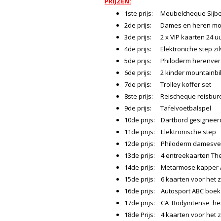
PRIJZEN:
1ste prijs: Meubelcheque Sijben
2de prijs: Dames en heren mo
3de prijs: 2 x VIP kaarten 24 uu
4de prijs: Elektroniche step zil
5de prijs: Philoderm herenverz
6de prijs: 2 kinder mountainb
7de prijs: Trolley koffer set
8ste prijs: Reischeque reisbur
9de prijs: Tafelvoetbalspel
10de prijs: Dartbord gesigneer
11de prijs: Elektronische step
12de prijs: Philoderm damesv
13de prijs: 4 entreekaarten T
14de prijs: Metarmose kapper A
15de prijs: 6 kaarten voor het
16de prijs: Autosport ABC boek
17de prijs: CA Bodyintense he
18de Prijs: 4 kaarten voor het