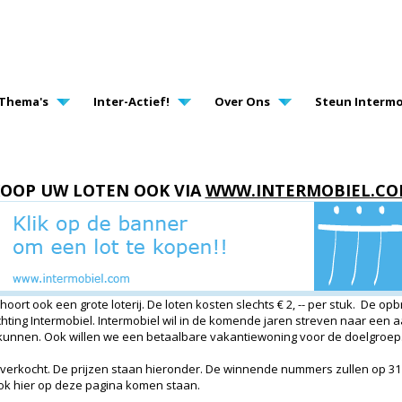
AVIGATION
Thema's
Inter-Actief!
Over Ons
Steun Intermo
OOP UW LOTEN OOK VIA
WWW.INTERMOBIEL.C
oort ook een grote loterij. De loten kosten slechts € 2, -- per stuk. De opb
chting Intermobiel. Intermobiel wil in de komende jaren streven naar ee
ht kunnen. Ook willen we een betaalbare vakantiewoning voor de doelgroep
 verkocht. De prijzen staan hieronder. De winnende nummers zullen op 3
ok hier op deze pagina komen staan.