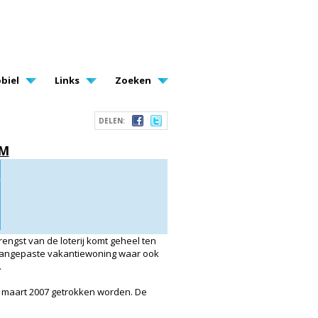
biel
Links
Zoeken
DELEN:
OM
rengst van de loterij komt geheel ten
n aangepaste vakantiewoning waar ook
.
1 maart 2007 getrokken worden. De