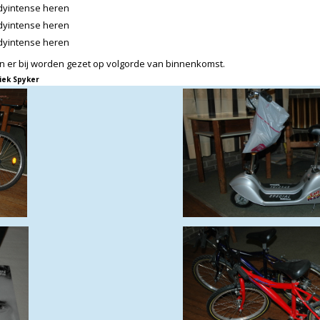
odyintense heren
odyintense heren
odyintense heren
en er bij worden gezet op volgorde van binnenkomst.
iek Spyker