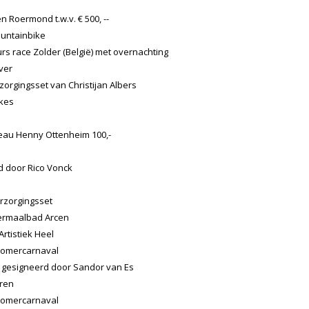
 Roermond t.w.v. € 500, --
untainbike
rs race Zolder (België) met overnachting
ver
orgingsset van Christijan Albers
ikes
eau Henny Ottenheim 100,-
d door Rico Vonck
erzorgingsset
hermaalbad Arcen
rtistiek Heel
 zomercarnaval
 gesigneerd door Sandor van Es
ren
 zomercarnaval