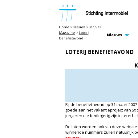
STICHTING INTERMOBIEL
Home
>
Nieuws
>
Mobiel
Magazine
>
Loterij
MAIN PAGE N
Nieuws
benefietavond
LOTERIJ BENEFIETAVOND
K
Bij de benefietavond op 31 maart 2007 h
goede aan het vakantieproject van Sti
jongeren die bedlegerig zijn in terec
De loten worden ook via deze website
winnende nummers zullen natuurlijk o