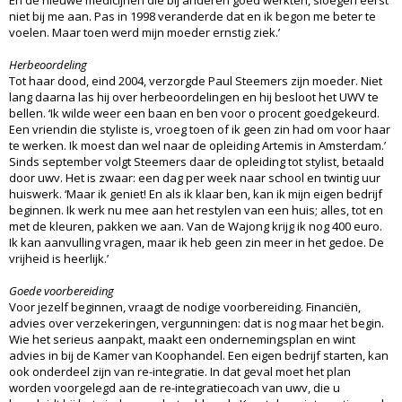
En de nieuwe medicijnen die bij anderen goed werkten, sloegen eerst
niet bij me aan. Pas in 1998 veranderde dat en ik begon me beter te
voelen. Maar toen werd mijn moeder ernstig ziek.’
Herbeoordeling
Tot haar dood, eind 2004, verzorgde Paul Steemers zijn moeder. Niet
lang daarna las hij over herbeoordelingen en hij besloot het UWV te
bellen. ‘Ik wilde weer een baan en ben voor o procent goedgekeurd.
Een vriendin die styliste is, vroeg toen of ik geen zin had om voor haar
te werken. Ik moest dan wel naar de opleiding Artemis in Amsterdam.’
Sinds september volgt Steemers daar de opleiding tot stylist, betaald
door uwv. Het is zwaar: een dag per week naar school en twintig uur
huiswerk. ‘Maar ik geniet! En als ik klaar ben, kan ik mijn eigen bedrijf
beginnen. Ik werk nu mee aan het restylen van een huis; alles, tot en
met de kleuren, pakken we aan. Van de Wajong krijg ik nog 400 euro.
Ik kan aanvulling vragen, maar ik heb geen zin meer in het gedoe. De
vrijheid is heerlijk.’
Goede voorbereiding
Voor jezelf beginnen, vraagt de nodige voorbereiding. Financiën,
advies over verzekeringen, vergunningen: dat is nog maar het begin.
Wie het serieus aanpakt, maakt een ondernemingsplan en wint
advies in bij de Kamer van Koophandel. Een eigen bedrijf starten, kan
ook onderdeel zijn van re-integratie. In dat geval moet het plan
worden voorgelegd aan de re-integratiecoach van uwv, die u