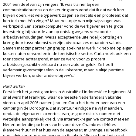
2004 een deel van zijn vingers. ‘Ik was trainer bij een
communicatiebureau en de keuringsarts vond dat ik dat werk kon
blijven doen. Het vele typewerk zagen ze niet als een probleem: dat
kon toch met één vinger? Maar het topje van mijn wijsvinger was
verbrijzeld. Een spraakcomputer vond de werkgever een te grote
investering; hij stuurde aan op ontslag wegens verstoorde
arbeidsverhoudingen. Weiss accepteerde uiteindelijk ontslag en
kreeg door tussenkomst van zijn advocaat zes maanden salaris.
Samen met zijn partner ging hij op zoek naar werk. ‘Ik heb me op eigen
kosten laten omscholen in de toeristische sector. Carla heeft ook een
toeristische achtergrond, maar ze werd voor 25 procent
arbeidsongeschikt verklaard na een auto-ongeluk. Ze heeft
verlammingsverschijnselen in de linkerarm, maar is altijd parttime
blijven werken, onder andere bij vvv’s.’
Hard werken
Eerst leek het gunstig om iets in Australië of Indonesië te beginnen. Al
snel werd het Frankrijk, waar de meeste Nederlanders vakantie
vieren. In april 2005 namen Jean en Carla het beheer over van een
camping in de Dordogne. Dat avontuur eindigde na vijf maanden,
omdat de eigenaren, zo vertelt Jean, te grote risico’s namen met
wettelijke aansprakelijkheid. ‘Via internet kregen we contact met een
Nederlander die pachters zocht voor deze Chambres d’Hôtes
(kamerverhuur in het huis van de eigenaar) in Orange. Hij heeft ook
een adviesbureau voor werken in Frankrijk. We pachten het pand