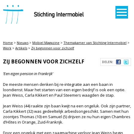
STICHTING INTERMOBIEL
Home
>
Nieuws
>
Mobiel Magazine
>
Themakamer van Stichting Intermobiel
>
Werk
>
Artikels
>
Zij begonnen voor zichzelf
ZIJ BEGONNEN VOOR ZICHZELF
DELEN:
‘Een eigen pension in Frankrijk’
De meeste mensen denken bij re-integratie aan een baan in
loondienst. Maar het starten van een eigen bedrijf is ook een optie.
Jean Weiss, Carla Kikkert en Paul Steemers waagden de stap.
Jean Weiss (44) raakte zijn baan kwijt na een ongeluk. Ook zijn partner,
Carla Kikkert (32) was gedeeltelijk arbeidsongeschikt. Samen met hun
zoontjes Thomas (10) en Samuel (5) drijven ze nu hun eigen Chambres
d’Hôtes in Orange, Zuid-Frankrijk.
Door een ongeluk met een zaagmachine verloor Jean Weiss begin