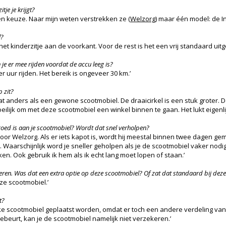
tje je krijgt?
een keuze. Naar mijn weten verstrekken ze (
Welzorg
) maar één model: de I
l?
et kinderzitje aan de voorkant. Voor de rest is het een vrij standaard uit
je er mee rijden voordat de accu leeg is?
 uur rijden. Het bereik is ongeveer 30 km.’
p zit?
at anders als een gewone scootmobiel. De draaicirkel is een stuk groter. D
eilijk om met deze scootmobiel een winkel binnen te gaan. Het lukt eigenli
 goed is aan je scootmobiel? Wordt dat snel verholpen?
r Welzorg. Als er iets kapot is, wordt hij meestal binnen twee dagen gem
a. Waarschijnlijk word je sneller geholpen als je de scootmobiel vaker nodi
n. Ook gebruik ik hem als ik echt lang moet lopen of staan.’
oeren. Was dat een extra optie op deze scootmobiel? Of zat dat standaard bij dez
eze scootmobiel.’
t?
 elke scootmobiel geplaatst worden, omdat er toch een andere verdeling van
ebeurt, kan je de scootmobiel namelijk niet verzekeren.’