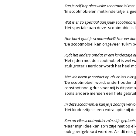
Kan je zelf bepalen welke scootmobiel met zi
‘In scootmobielen met kinderzitje is g
Wat is er zo speciaal aan jouw scootmobie
‘Het speciale aan deze scootmobiel is h
Hoe hard gaat je scootmobiel? Hoe ver kan 
’De scootmobiel kan ongeveer 10 km per
Rijdt het anders omdat er een kinderzitje o
‘Het rijden met de scootmobiel is wel w
stuk groter. Hierdoor wordt het heel mo
Met wie neem je contact op als er iets niet
‘De scootmobiel wordt onderhouden doo
constant nodig dus voor mij is dit prim
zoals andere mensen een fiets gebruike
In deze scootmobiel kan je je zoontje verv
‘Het kinderzitje is een extra optie bij d
Kan op elke scootmobiel zo’n zitje geplaats
‘Naar mijn idee kan zo’n zitje niet op
ook goedgekeurd worden. Als dit niet g