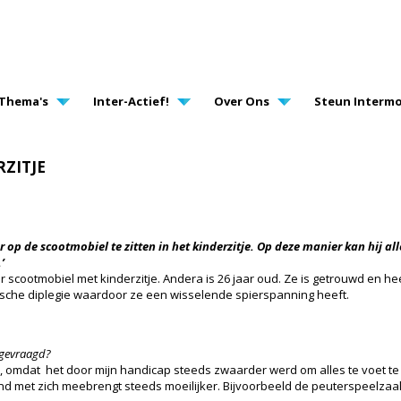
AVIGATION
Thema's
Inter-Actief!
Over Ons
Steun Intermo
ZITJE
r op de scootmobiel te zitten in het kinderzitje. Op deze manier kan hij all
’
ar scootmobiel met kinderzitje. Andera is 26 jaar oud. Ze is getrouwd en he
tische diplegie waardoor ze een wisselende spierspanning heeft.
ngevraagd?
 omdat het door mijn handicap steeds zwaarder werd om alles te voet te
ind met zich meebrengt steeds moeilijker. Bijvoorbeeld de peuterspeelzaal 