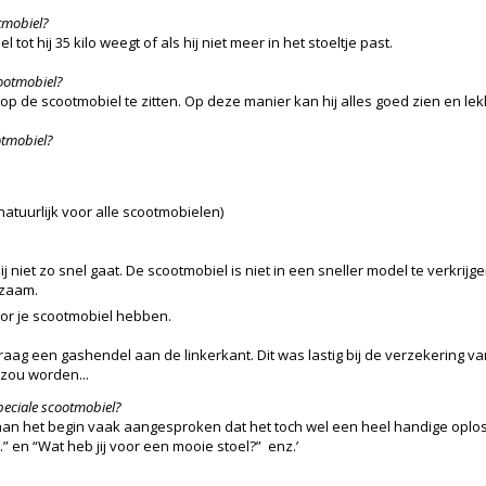
otmobiel?
ot hij 35 kilo weegt of als hij niet meer in het stoeltje past.
cootmobiel?
r op de scootmobiel te zitten. Op deze manier kan hij alles goed zien en le
otmobiel?
natuurlijk voor alle scootmobielen)
j niet zo snel gaat. De scootmobiel is niet in een sneller model te verkrijge
gzaam.
or je scootmobiel hebben.
 graag een gashendel aan de linkerkant. Dit was lastig bij de verzekering 
 zou worden...
peciale scootmobiel?
rd aan het begin vaak aangesproken dat het toch wel een heel handige opl
r.” en “Wat heb jij voor een mooie stoel?” enz.’