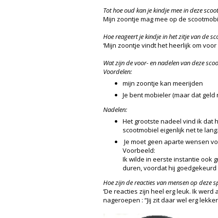
Tot hoe oud kan je kindje mee in deze sco
Mijn zoontje mag mee op de scootmobiel t
Hoe reageert je kindje in het zitje van de s
‘Mijn zoontje vindt het heerlijk om voo
Wat zijn de voor- en nadelen van deze sco
Voordelen:
mijn zoontje kan meerijden
Je bent mobieler (maar dat geld 
Nadelen:
Het grootste nadeel vind ik dat hi
scootmobiel eigenlijk net te lan
Je moet geen aparte wensen vo
Voorbeeld:
Ik wilde in eerste instantie ook
duren, voordat hij goedgekeurd
Hoe zijn de reacties van mensen op deze s
‘De reacties zijn heel erg leuk. Ik we
nageroepen : “Jij zit daar wel erg lekke