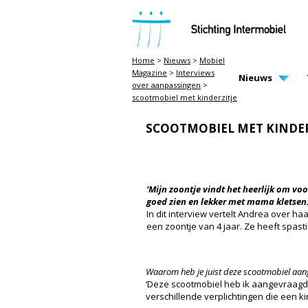
STICHTING INTERMOBIEL
Home
>
Nieuws
>
Mobiel
Magazine
>
Interviews
MAIN PAGE N
Nieuws
over aanpassingen
>
scootmobiel met kinderzitje
SCOOTMOBIEL MET KINDER
‘Mijn zoontje vindt het heerlijk om voo
goed zien en lekker met mama kletsen.
In dit interview vertelt Andrea over ha
een zoontje van 4 jaar. Ze heeft spas
Waarom heb je juist deze scootmobiel aa
‘Deze scootmobiel heb ik aangevraagd,
verschillende verplichtingen die een k