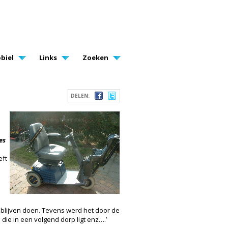
biel
Links
Zoeken
DELEN:
es
eft
 blijven doen. Tevens werd het door de
die in een volgend dorp ligt enz….’