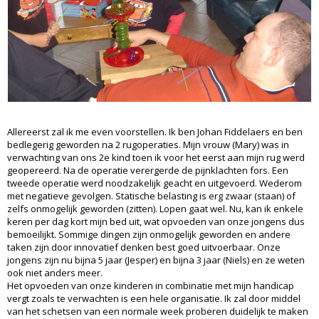
Allereerst zal ik me even voorstellen. Ik ben Johan Fiddelaers en ben
bedlegerig geworden na 2 rugoperaties. Mijn vrouw (Mary) was in
verwachting van ons 2e kind toen ik voor het eerst aan mijn rug werd
geopereerd. Na de operatie verergerde de pijnklachten fors. Een
tweede operatie werd noodzakelijk geacht en uitgevoerd. Wederom
met negatieve gevolgen. Statische belasting is erg zwaar (staan) of
zelfs onmogelijk geworden (zitten). Lopen gaat wel. Nu, kan ik enkele
keren per dag kort mijn bed uit, wat opvoeden van onze jongens dus
bemoeilijkt. Sommige dingen zijn onmogelijk geworden en andere
taken zijn door innovatief denken best goed uitvoerbaar. Onze
jongens zijn nu bijna 5 jaar (Jesper) en bijna 3 jaar (Niels) en ze weten
ook niet anders meer.
Het opvoeden van onze kinderen in combinatie met mijn handicap
vergt zoals te verwachten is een hele organisatie. Ik zal door middel
van het schetsen van een normale week proberen duidelijk te maken