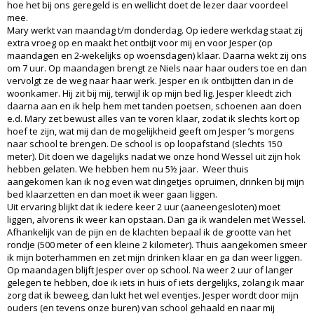
hoe het bij ons geregeld is en wellicht doet de lezer daar voordeel
mee.
Mary werkt van maandag t/m donderdag. Op iedere werkdag staat zij
extra vroeg op en maakt het ontbijt voor mij en voor Jesper (op
maandagen en 2-wekelijks op woensdagen) klaar. Daarna wekt zij ons
om 7 uur. Op maandagen brengt ze Niels naar haar ouders toe en dan
vervolgt ze de weg naar haar werk. Jesper en ik ontbijtten dan in de
woonkamer. Hij zit bij mij, terwijl ik op mijn bed lig. Jesper kleedt zich
daarna aan en ik help hem met tanden poetsen, schoenen aan doen
e.d. Mary zet bewust alles van te voren klaar, zodat ik slechts kort op
hoef te zijn, wat mij dan de mogelijkheid geeft om Jesper ’s morgens
naar school te brengen. De school is op loopafstand (slechts 150
meter). Dit doen we dagelijks nadat we onze hond Wessel uit zijn hok
hebben gelaten. We hebben hem nu 5½ jaar. Weer thuis
aangekomen kan ik nog even wat dingetjes opruimen, drinken bij mijn
bed klaarzetten en dan moet ik weer gaan liggen.
Uit ervaring blijkt dat ik iedere keer 2 uur (aaneengesloten) moet
liggen, alvorens ik weer kan opstaan. Dan ga ik wandelen met Wessel.
Afhankelijk van de pijn en de klachten bepaal ik de grootte van het
rondje (500 meter of een kleine 2 kilometer). Thuis aangekomen smeer
ik mijn boterhammen en zet mijn drinken klaar en ga dan weer liggen.
Op maandagen blijft Jesper over op school. Na weer 2 uur of langer
gelegen te hebben, doe ik iets in huis of iets dergelijks, zolang ik maar
zorg dat ik beweeg, dan lukt het wel eventjes. Jesper wordt door mijn
ouders (en tevens onze buren) van school gehaald en naar mij