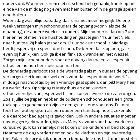
ouders dat. Wanneer ik hem niet uit school heb gehaald, kan ik op het
einde van de middag nog even met hem buiten of in de garage spelen
(voetballen).
Woensdag was altijd papadag, dat is nu niet meer mogelijk. De ene
week verzorgen mijn schoonouders de opvang (voor Niels zie de
maandag), de andere week mijn ouders. Mijn moeder is dan om 7 uur
hier en helpt mee in de huishouding en gaat tegen 11 uur met Niels
naar hun toe. Zij halen Jesper om 12 uur ook uit school. ’s Middags
heeft Jesper vrij en speelt dan bij hun. De keren dat ik op ben, ga ik
even bij hun kijken. Ook ga ik een flink stuk wandelen met Wessel.
Zorgen mijn schoonouders voor de opvang dan halen zij Jesper uit
school en nemen hen mee naar hun toe.
De donderdag verloopt zoals de woensdag als mijn ouders de opvang
verzorgen. Het komt ook wel eens voor dat Jesper door de week ’s
middags naschool tijd bij een vriendje gaat spelen, dan pikt Mary hem
na werktijd op. Op vrijdag is Mary thuis en dan kunnen
schoolvriendjes van Jesper wel bij ons spelen, evenzo op zaterdagen.
Zoals jullie begrijpen hebben de ouders en schoonouders een grote
taak op zich genomen en zijn ze een grote steun voor ons. Er komt
toch heel wat bij kijken als een ouder een handicap heeft, zeker als
die daardoor bedlegerig is geworden. Ook in andere situaties moet er
opvang geregeld worden, bijv. als Mary ’s avond voor haar werk een
cursus volgt. Ik kan namelijk niet koken of de kinderen in bed stoppen.
Naarmate de dag vordert nemen ook de klachten en pijn evenredig
toe. Zolang ik zorg dat ik onder een bepaalde grens blijf, dan herstel ik