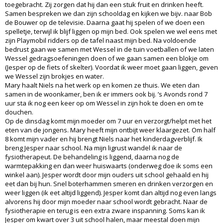
toegebracht. Zij zorgen dat hij dan een stuk fruit en drinken heeft.
Samen bespreken we dan zijn schooldag en kijken we bijv. naar Bob
de Bouwer op de televisie. Daarna gaat hij spelen of we doen een
spelletje, terwijl ik blijf liggen op mijn bed. Ook spelen we wel eens met
zijn Playmobil ridders op de tafel naast mijn bed. Na voldoende
bedrust gaan we samen met Wessel in de tuin voetballen of we laten
Wessel gedragsoefeningen doen of we gaan samen een blokje om
(Jesper op de fiets of skelter). Voordat ik weer moet gaan liggen, geven
we Wessel zijn brokjes en water.
Mary haalt Niels na het werk op en komen ze thuis. We eten dan
samen in de woonkamer, ben ik er immers ook bij. ’s Avonds rond 7
uur sta ik nog een keer op om Wessel in zijn hok te doen en om te
douchen.
Op de dinsdag komt mijn moeder om 7 uur en verzorgt/helpt met het
eten van de jongens. Mary heeft mijn ontbijt weer klaargezet. Om half
8 komt mijn vader en hij brengt Niels naar het kinderdagverblijf. Ik
breng Jesper naar school. Na mijn ligrust wandel ik naar de
fysiotherapeut. De behandeling is liggend, daarna nog de
warmtepakking en dan weer huiswaarts (onderweg doe ik soms een
winkel aan). Jesper wordt door mijn ouders uit school gehaald en hij
eet dan bij hun. Snel boterhammen smeren en drinken verzorgen en
weer liggen (ik eet altijd liggend). Jesper komt dan altijd nog even langs
alvorens hij door mijn moeder naar school wordt gebracht. Naar de
fysiotherapie en terug is een extra zware inspanning. Soms kan ik
Jesper om kwart over 3 uit school halen, maar meestal doen mijn