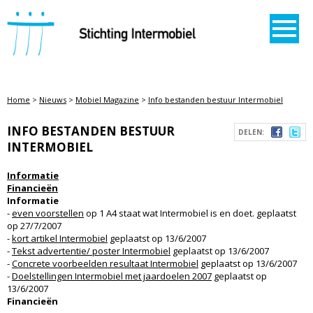
STICHTING INTERMOBIEL
Home
>
Nieuws
>
Mobiel Magazine
>
Info bestanden bestuur Intermobiel
INFO BESTANDEN BESTUUR
DELEN:
INTERMOBIEL
Informatie
Financieën
Informatie
-
even voorstellen
op 1 A4 staat wat Intermobiel is en doet. geplaatst
op 27/7/2007
-
kort artikel Intermobiel
geplaatst op 13/6/2007
-
Tekst advertentie/ poster Intermobiel
geplaatst op 13/6/2007
-
Concrete voorbeelden resultaat Intermobiel
geplaatst op 13/6/2007
-
Doelstellingen Intermobiel met jaardoelen 2007
geplaatst op
13/6/2007
Financieën