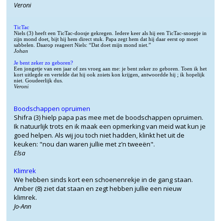
Veroni
TicTac
Niels (3)
heeft een TicTac-doosje gekregen. Iedere keer als hij een TicTac-snoepje in
zijn mond doet, bijt hij hem direct stuk. Papa zegt hem dat hij daar eerst op moet
sabbelen. Daarop reageert Niels: “Dat doet mijn mond niet.”
Johan
Je bent zeker zo geboren?
Een jongetje van een jaar of zes vroeg aan me: je bent zeker zo geboren. Toen ik het
kort uitlegde en vertelde dat hij ook zoiets kon krijgen, antwoordde hij ; ik hopelijk
niet. Goudeerlijk dus.
Veroni
Boodschappen opruimen
Shifra (3) hielp papa pas mee met de boodschappen opruimen.
Ik natuurlijk trots en ik maak een opmerking van meid wat kun je
goed helpen. Als wij jou toch niet hadden, klinkt het uit de
keuken: "nou dan waren jullie met z’n tweeën".
Elsa
Klimrek
We hebben sinds kort een schoenenrekje in de gang staan.
Amber (8) ziet dat staan en zegt hebben jullie een nieuw
klimrek.
Jo-Ann