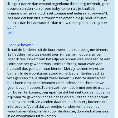
Ik leg uit dat ze dan iemand tegenkomt die ze erg lief vindt, gaat
trouwen en dan kan er een baby komen als je knuffelt.
Ja maar mam je kan toch niet zomaar met iedereen trouwen? Ik
zeg nee dat kan niet je trouwt met iemand die je heel lief vindt…
oooh is dan het antwoord: "dan trouw ik met papa als ik groter
ben."
Elsa
Slaap je boven?
Ik had de kinderen uit de buurt weer een keertje bij me binnen.
Ze hadden me uitgezwaaid toen ik naar mijn ouders gingen.
Toen ik terug kwam van het uitje en binnen was, vroegen ze aan
Emile hoe het geweest was. Emile zei vraag, maar even aan
haarzelf dus ga maar naar binnen. Met zijn achten waren ze
binnen. In de woonkamer stond ik met bed en Emiles bed. Ze
vroegen aan me je slaapt zeker boven? Ik heb ze daarna het
huis laten zien. Toen kwamen ze er inderdaad achter dat we
geen boven hebben. Toen ik zei hoe moet ik met bed de trap op
om boven te komen, begrepen ze dat het niet kon. Een boven is
blijkbaar zo gewoon voor ze dat ze ervan uitgaan dat iedereen
een boven heeft. Ze vonden daarom ons huis erg boeiend en
interessant. Vooral dat ze rondjes konden rennen van de
woonkamer- slaapkamer- door de douche, door de hal om weer
in de woonkamer uit te komen.