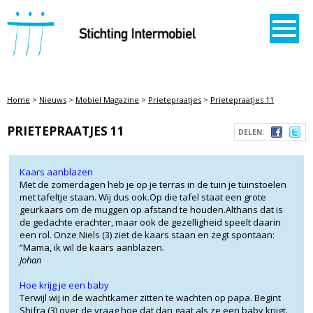
STICHTING INTERMOBIEL
Home
>
Nieuws
>
Mobiel Magazine
>
Prietepraatjes
>
Prietepraatjes 11
PRIETEPRAATJES 11
DELEN:
Kaars aanblazen
Met de zomerdagen heb je op je terras in de tuin je tuinstoelen
met tafeltje staan. Wij dus ook.Op die tafel staat een grote
geurkaars om de muggen op afstand te houden.Althans dat is
de gedachte erachter, maar ook de gezelligheid speelt daarin
een rol. Onze Niels (3) ziet de kaars staan en zegt spontaan:
“Mama, ik wil de kaars aanblazen.
Johan
Hoe krijg je een baby
Terwijl wij in de wachtkamer zitten te wachten op papa. Begint
Shifra (3) over de vraag hoe dat dan gaat als ze een baby krijgt.