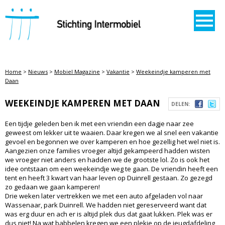
STICHTING INTERMOBIEL
Home
>
Nieuws
>
Mobiel Magazine
>
Vakantie
>
Weekeindje kamperen met
Daan
WEEKEINDJE KAMPEREN MET DAAN
DELEN:
Een tijdje geleden ben ik met een vriendin een dagje naar zee
geweest om lekker uit te waaien. Daar kregen we al snel een vakantie
gevoel en begonnen we over kamperen en hoe gezellig het wel niet is.
Aangezien onze families vroeger altijd gekampeerd hadden wisten
we vroeger niet anders en hadden we de grootste lol. Zo is ook het
idee ontstaan om een weekeindje weg te gaan. De vriendin heeft een
tent en heeft 3 kwart van haar leven op Duinrell gestaan. Zo gezegd
zo gedaan we gaan kamperen!
Drie weken later vertrekken we met een auto afgeladen vol naar
Wassenaar, park Duinrell. We hadden niet gereserveerd want dat
was erg duur en ach er is altijd plek dus dat gaat lukken. Plek was er
dus niet! Na wat babbelen kregen we een plekje op de jeugdafdeling