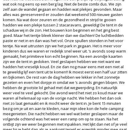
wat ook nog eens op een berg lag. Niet de beste combi dus. We zijn
zelf aan de wandel gegaan en hadden wat plekjes gevonden. Maar
alles was gereserveerd er zouden dat weekeind 500 nieuwe gasten
komen. Na wat door zeuren en de gezondheid in strijd te gooien
hadden we een plekje tussen 2 stacaravans, geweldig! De tent in de
schaduw wij in de zon. Het bouwen kon beginnen en het ging best
goed. Maar het tentje bleek kleiner dan we dachten! De luchtbedden
paste er net in en dan was het vol. Onze spullen stonden in het voor
tentje. Na wat uitrusten zijn we het park in gegaan. Het is meer voor
kinderen dus we waren er redelijk snel weer uit. ‘s avonds soep warm
gemaakt, het primitieve kon echt beginnen. Na een avondje kaarten
zijn we de tent in gedoken. Veel geslapen hebben we niet want we
hadden het vreselijk koud. En zie dan nog maar eens met een niet al
te geweldig lijf een tent uit te komen!! Ik moest eerst een half uur zitten
en bijkomen. De rest van de dag hebben we lekker in het zonnetje
gezeten en even het dorpje in omdat we ’s avonds gingen bbqen. We
hebben de grootste lol gehad met dat wegwerpding. En natuurlijk
weer veel te veel gekocht. Die avond werd het niet zo koud maar we
waren al helemaal op van de vorige nacht. We hebben het dan ook
niet zo laat gemaakt en ik mocht weer de tent in. Je bent 15 minuten
bezig om je uit en aan te kleden, naar mijn idee kon de hele camping
meegenieten. Die nacht hebben we wel wat beter geslapen maar de
volgende ochtend was het weer een ramp om op te staan. Na het
ontbijt zijn we weer begonnen met inpakken. Het lijkt dan net of je veel
meer bij je hebt dan als je aankomt terwijl er eigenlijk minder mee gaat