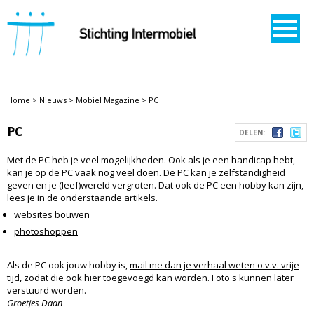
STICHTING INTERMOBIEL
Home
>
Nieuws
>
Mobiel Magazine
>
PC
PC
DELEN:
Met de PC heb je veel mogelijkheden. Ook als je een handicap hebt,
kan je op de PC vaak nog veel doen. De PC kan je zelfstandigheid
geven en je (leef)wereld vergroten. Dat ook de PC een hobby kan zijn,
lees je in de onderstaande artikels.
websites bouwen
photoshoppen
Als de PC ook jouw hobby is,
mail me dan je verhaal weten o.v.v. vrije
tijd
, zodat die ook hier toegevoegd kan worden. Foto's kunnen later
verstuurd worden.
Groetjes Daan