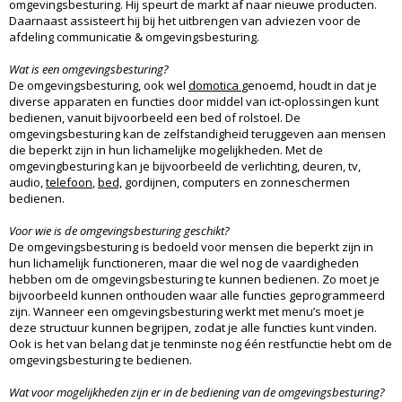
omgevingsbesturing. Hij speurt de markt af naar nieuwe producten.
Daarnaast assisteert hij bij het uitbrengen van adviezen voor de
afdeling communicatie & omgevingsbesturing.
Wat is een omgevingsbesturing?
De omgevingsbesturing, ook wel
domotica
genoemd, houdt in dat je
diverse apparaten en functies door middel van ict-oplossingen kunt
bedienen, vanuit bijvoorbeeld een bed of rolstoel. De
omgevingsbesturing kan de zelfstandigheid teruggeven aan mensen
die beperkt zijn in hun lichamelijke mogelijkheden. Met de
omgevingbesturing kan je bijvoorbeeld de verlichting, deuren, tv,
audio,
telefoon
,
bed,
gordijnen, computers en zonneschermen
bedienen.
Voor wie is de omgevingsbesturing geschikt?
De omgevingsbesturing is bedoeld voor mensen die beperkt zijn in
hun lichamelijk functioneren, maar die wel nog de vaardigheden
hebben om de omgevingsbesturing te kunnen bedienen. Zo moet je
bijvoorbeeld kunnen onthouden waar alle functies geprogrammeerd
zijn. Wanneer een omgevingsbesturing werkt met menu’s moet je
deze structuur kunnen begrijpen, zodat je alle functies kunt vinden.
Ook is het van belang dat je tenminste nog één restfunctie hebt om de
omgevingsbesturing te bedienen.
Wat voor mogelijkheden zijn er in de bediening van de omgevingsbesturing?