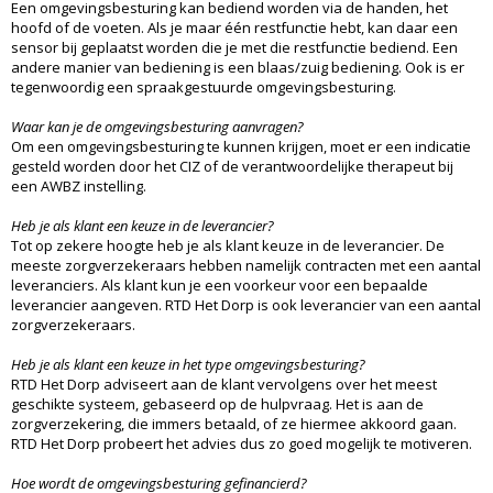
Een omgevingsbesturing kan bediend worden via de handen, het
hoofd of de voeten. Als je maar één restfunctie hebt, kan daar een
sensor bij geplaatst worden die je met die restfunctie bediend. Een
andere manier van bediening is een blaas/zuig bediening. Ook is er
tegenwoordig een spraakgestuurde omgevingsbesturing.
Waar kan je de omgevingsbesturing aanvragen?
Om een omgevingsbesturing te kunnen krijgen, moet er een indicatie
gesteld worden door het CIZ of de verantwoordelijke therapeut bij
een AWBZ instelling.
Heb je als klant een keuze in de leverancier?
Tot op zekere hoogte heb je als klant keuze in de leverancier. De
meeste zorgverzekeraars hebben namelijk contracten met een aantal
leveranciers. Als klant kun je een voorkeur voor een bepaalde
leverancier aangeven. RTD Het Dorp is ook leverancier van een aantal
zorgverzekeraars.
Heb je als klant een keuze in het type omgevingsbesturing?
RTD Het Dorp adviseert aan de klant vervolgens over het meest
geschikte systeem, gebaseerd op de hulpvraag. Het is aan de
zorgverzekering, die immers betaald, of ze hiermee akkoord gaan.
RTD Het Dorp probeert het advies dus zo goed mogelijk te motiveren.
Hoe wordt de omgevingsbesturing gefinancierd?