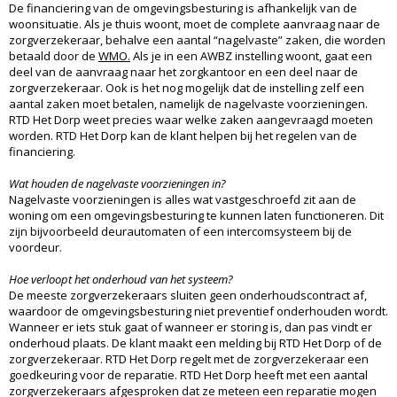
De financiering van de omgevingsbesturing is afhankelijk van de
woonsituatie. Als je thuis woont, moet de complete aanvraag naar de
zorgverzekeraar, behalve een aantal “nagelvaste” zaken, die worden
betaald door de
WMO.
Als je in een AWBZ instelling woont, gaat een
deel van de aanvraag naar het zorgkantoor en een deel naar de
zorgverzekeraar. Ook is het nog mogelijk dat de instelling zelf een
aantal zaken moet betalen, namelijk de nagelvaste voorzieningen.
RTD Het Dorp weet precies waar welke zaken aangevraagd moeten
worden. RTD Het Dorp kan de klant helpen bij het regelen van de
financiering.
Wat houden de nagelvaste voorzieningen in?
Nagelvaste voorzieningen is alles wat vastgeschroefd zit aan de
woning om een omgevingsbesturing te kunnen laten functioneren. Dit
zijn bijvoorbeeld deurautomaten of een intercomsysteem bij de
voordeur.
Hoe verloopt het onderhoud van het systeem?
De meeste zorgverzekeraars sluiten geen onderhoudscontract af,
waardoor de omgevingsbesturing niet preventief onderhouden wordt.
Wanneer er iets stuk gaat of wanneer er storing is, dan pas vindt er
onderhoud plaats. De klant maakt een melding bij RTD Het Dorp of de
zorgverzekeraar. RTD Het Dorp regelt met de zorgverzekeraar een
goedkeuring voor de reparatie. RTD Het Dorp heeft met een aantal
zorgverzekeraars afgesproken dat ze meteen een reparatie mogen