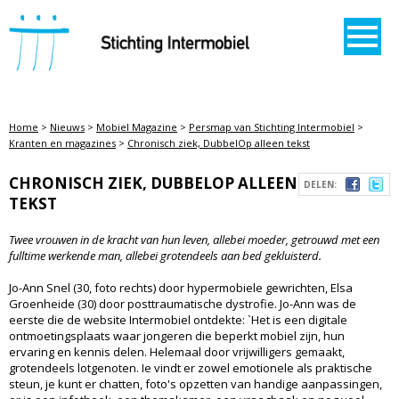
STICHTING INTERMOBIEL
Home
>
Nieuws
>
Mobiel Magazine
>
Persmap van Stichting Intermobiel
>
Kranten en magazines
>
Chronisch ziek, DubbelOp alleen tekst
CHRONISCH ZIEK, DUBBELOP ALLEEN
DELEN:
TEKST
Twee vrouwen in de kracht van hun leven, allebei moeder, getrouwd met een
fulltime werkende man, allebei grotendeels aan bed gekluisterd.
Jo-Ann Snel (30, foto rechts) door hypermobiele gewrichten, Elsa
Groenheide (30) door posttraumatische dystrofie. Jo-Ann was de
eerste die de website Intermobiel ontdekte: `Het is een digitale
ontmoetingsplaats waar jongeren die beperkt mobiel zijn, hun
ervaring en kennis delen. Helemaal door vrijwilligers gemaakt,
grotendeels lotgenoten. Ie vindt er zowel emotionele als praktische
steun, je kunt er chatten, foto's opzetten van handige aanpassingen,