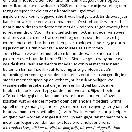
er is een infotheek, een themakamer, een vraagbaak en nog veel
meer. Ik ontdekte de website in 2005 en hij maakte mijn wereld groter.
Ik zag er bijvoorbeeld dat een kantelbare ligrolstoel
mij de vrijheid kon teruggeven die ik was kwijtgeraakt. Sinds twee jaar
kan ik nauwelijks meer zitten, maar met zo'n stoel kan ik weer zelf
naar buiten, dingen ondernemen met de kinderen. Tegenwoordig heb
ik het weer druk!' Vóór Intermobiel schreef Jo-Ann, moeder van twee
dochters van acht en elf, al een weblog over
opvoeden,
die ze bij
Intermobiel onderbracht. 'Hoe leer je ze traplopen, hoe zorg je dat ze
bij je komen als dat nodig is? je moet alles zelf uitvinden.'
Toen Elsa op
www.intermobiel.com
belandde, was ze net aan het
piekeren over haar dochtertje Shifra. `Sinds ze geen baby meer was,
voelde ik me vaak een slechte moeder. Ik kon niet met haar naar
buiten en binnen had ik vaak te weinig energie. Het was zo'n
opluchting herkenning te vinden! Het relativeerde mijn zorgen. Ik ging
steeds meer schrijven op de website, nu ben ik vrijwilliger. We
wisselen allerlei zaken uit die je met een kind wel kunt doen en
hebben het ook over diepgaande onderwerpen. Bijvoorbeeld dat
affectie belangrijker is dan samen naar buiten kunnen. Of over
loslaten, wat wij eerder moeten doen dan andere moeders. Shifra
speelt nu regelmatig bij andere gezinnen en een vrijwilligster gaat met
haar zwemmen en voetballen. ']o-Ann. `Via Intermobiel kun je helpen
en geholpen worden, dat geeft lucht. Op een gegeven moment heb je
meer aan lotgenoten dan aan professionele hulpverleners.'
Intermobiel kreeg dit jaar de Niek de Jong prijs, die wordt uitgereikt door