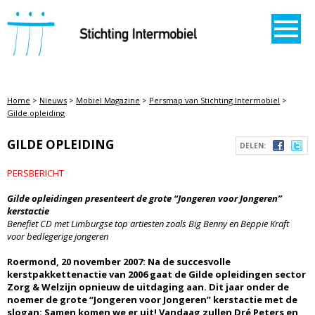
STICHTING INTERMOBIEL
Home
>
Nieuws
>
Mobiel Magazine
>
Persmap van Stichting Intermobiel
>
Gilde opleiding
GILDE OPLEIDING
DELEN:
PERSBERICHT
Gilde opleidingen presenteert de grote “Jongeren voor Jongeren”
kerstactie
Benefiet CD met Limburgse top artiesten zoals Big Benny en Beppie Kraft
voor bedlegerige jongeren
Roermond, 20 november 2007: Na de succesvolle
kerstpakkettenactie van 2006 gaat de Gilde opleidingen sector
Zorg & Welzijn opnieuw de uitdaging aan. Dit jaar onder de
noemer de grote “Jongeren voor Jongeren” kerstactie met de
slogan: Samen komen we er uit! Vandaag zullen Dré Peters en