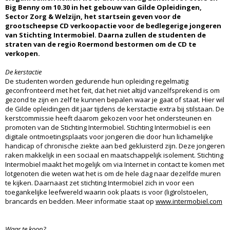
Big Benny om 10.30 in het gebouw van Gilde Opleidingen,
Sector Zorg & Welzijn, het startsein geven voor de
grootscheepse CD verkoopactie voor de bedlegerige jongeren
van Stichting Intermobiel. Daarna zullen de studenten de
straten van de regio Roermond bestormen om de CD te
verkopen.
De kerstactie
De studenten worden gedurende hun opleiding regelmatig
geconfronteerd met het feit, dat het niet altijd vanzelfsprekend is om
gezond te zijn en zelf te kunnen bepalen waar je gaat of staat. Hier wil
de Gilde opleidingen dit jaar tijdens de kerstactie extra bij stilstaan. De
kerstcommissie heeft daarom gekozen voor het ondersteunen en
promoten van de Stichting Intermobiel. Stichting Intermobiel is een
digitale ontmoetingsplaats voor jongeren die door hun lichamelijke
handicap of chronische ziekte aan bed gekluisterd zijn. Deze jongeren
raken makkelijk in een sociaal en maatschappelijk isolement. Stichting
Intermobiel maakt het mogelijk om via Internet in contact te komen met
lotgenoten die weten wat het is om de hele dag naar dezelfde muren
te kijken. Daarnaast zet stichting Intermobiel zich in voor een
toegankelijke leefwereld waarin ook plaats is voor (lig)rolstoelen,
brancards en bedden. Meer informatie staat op
www.intermobiel.com
Waar te koop?