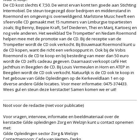
De CD kost slechts € 7,50. De winst ervan komt ten goede aan Stichting
Intermobiel. De steun toegezegd door bedrijven en middenstand in
Roermond en omgeving is overweldigend. Marlstone Music heeft een
sfeervolle CD gemaakt met 15 nummers van Limburgse topartiesten
zoals; Big Benny, Beppie Kraft, Sef Diederen, Thei en Marij, Kartoesj en
nog vele anderen. Het weekblad ‘De Trompetter’ en Nedam Roermond
helpen mee met de promotie van de CD. Bij de receptie van de
Trompetter wordt de CD ook verkocht. Bij Bouwmaat Roermond kunt u
de CD kopen, want die richt een verkooppunt in. Ook bij de Vobis
Roermond is de CD te koop en bij besteding van meer dan 50 euro
wordt de CD zelfs cadeau gegeven. Daarnaast verkoopt café Het
Jachthuis in Beegden de CD. Bij Louis Vermeulen in Horn en ATEP in
Beegden wordt de CD ook verkocht. Natuurlijk is de CD ook te koop in
het gebouw van Gilde Opleidingen op de Kerkeveldlaan 1 en op
diverse andere Gilde locaties. Voor meer informatie: 0475-374433.
Wees gul en steun deze kerstactie! Samen komen we er uit!
Noot voor de redactie (niet voor publicatie)
Voor vragen, interview, informatie en beeldmateriaal over de
kerstactie Gilde opleidingen Zorg en Welzijn kunt u contact opnemen
met:
Gilde Opleidingen sector Zorg & Welzijn
Contactpersoon: Carla van Herten- Derks