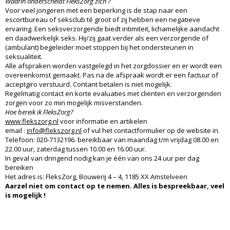
Waarin onderscheidt FleksZorg zich ?
Voor veel jongeren met een beperking is de stap naar een
escortbureau of seksclub té groot of zij hebben een negatieve
ervaring. Een seksverzorgende biedt intimiteit, lichamelijke aandacht
en daadwerkelijk seks. Hij/zij gaat verder als een verzorgende of
(ambulant) begeleider moet stoppen bij het ondersteunen in
seksualiteit.
Alle afspraken worden vastgelegd in het zorgdossier en er wordt een
overeenkomst gemaakt. Pas na de afspraak wordt er een factuur of
acceptgiro verstuurd. Contant betalen is niet mogelijk.
Regelmatig contact en korte evaluaties met cliënten en verzorgenden
zorgen voor zo min mogelijk misverstanden.
Hoe bereik ik FleksZorg?
www.flekszorg.nl
voor informatie en artikelen
email :
info@flekszorg.nl
of vul het contactformulier op de website in.
Telefoon: 020-7132196. bereikbaar van maandag t/m vrijdag 08.00 en
22.00 uur, zaterdag tussen 10.00 en 16.00 uur.
In geval van dringend nodig kan je één van ons 24 uur per dag
bereiken
Het adres is: FleksZorg, Bouwerij 4 – 4, 1185 XX Amstelveen
Aarzel niet om contact op te nemen. Alles is bespreekbaar, veel
is mogelijk !