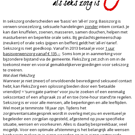
In sekszorg onderscheiden we ‘basis’ en ‘all-in’ zorg. Basiszorg is
verwen-snoezelzorg, seksuele handelingen
zonder
intiem contact. Je
kan dan knuffelen, zoenen, masseren, samen douchen, helpen met
masturberen en beperkte orale seks. Bij geslachtsgemeenschap
(neuken) of orale seks (pijpen en beffen) geldt het ‘all-in’-tarief.
Sekszorg is niet goedkoop. Vanaf In 2013 betaal je voor
1 uur
basisverwenzorg vanaf € 135,--
Soms kom je in aanmerking voor
bijzondere bijstand via de gemeente. FleksZorg zet zich in om in de
toekomst meer en vooral gemakkelijkervergoedingen voor sekszorg
te creëren.
Wat doet FleksZorg
Wanneer je niet (meer) of onvoldoende bevredigend seksueel contact
hebt, kan FleksZorg een oplossing bieden door een ‘betaalde
vriend(in)’ = ‘surrogate partner’ voor jou te zoeken of een eenmalig
sekscontact of een afspraak zo af en toe (‘one-hour stand’) te regelen.
Sekszorg is er voor alle mensen, alle beperkingen en alle leeftijden.
Wel moet je tenminste 18 jaar zijn. Tijdens het
zorginventarisatiegesprek wordt in overleg met jou en eventueel je
begeleider een zorgplan opgesteld, afgestemd op jouw specifieke
situatie, wensen en voorkeuren. Alles is daarbij bespreekbaar, veel
mogelijk. Voor een optimale afstemming is het belangrijk alle wensen
kenbaar te maken in je eigen woorden en in je eigen vertrouwde