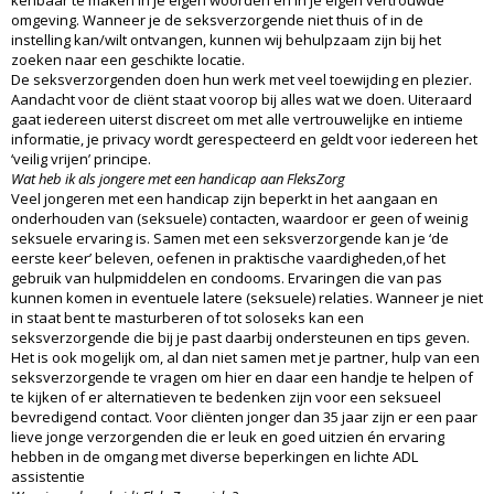
omgeving. Wanneer je de seksverzorgende niet thuis of in de
instelling kan/wilt ontvangen, kunnen wij behulpzaam zijn bij het
zoeken naar een geschikte locatie.
De seksverzorgenden doen hun werk met veel toewijding en plezier.
Aandacht voor de cliënt staat voorop bij alles wat we doen. Uiteraard
gaat iedereen uiterst discreet om met alle vertrouwelijke en intieme
informatie, je privacy wordt gerespecteerd en geldt voor iedereen het
‘veilig vrijen’ principe.
Wat heb ik als jongere met een handicap aan FleksZorg
Veel jongeren met een handicap zijn beperkt in het aangaan en
onderhouden van (seksuele) contacten, waardoor er geen of weinig
seksuele ervaring is. Samen met een seksverzorgende kan je ‘de
eerste keer’ beleven, oefenen in praktische vaardigheden,of het
gebruik van hulpmiddelen en condooms. Ervaringen die van pas
kunnen komen in eventuele latere (seksuele) relaties. Wanneer je niet
in staat bent te masturberen of tot soloseks kan een
seksverzorgende die bij je past daarbij ondersteunen en tips geven.
Het is ook mogelijk om, al dan niet samen met je partner, hulp van een
seksverzorgende te vragen om hier en daar een handje te helpen of
te kijken of er alternatieven te bedenken zijn voor een seksueel
bevredigend contact. Voor cliënten jonger dan 35 jaar zijn er een paar
lieve jonge verzorgenden die er leuk en goed uitzien én ervaring
hebben in de omgang met diverse beperkingen en lichte ADL
assistentie