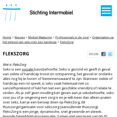
STICHTING INTERMOBIEL
Home
>
Nieuws
>
Mobiel Magazine
>
Professionals in de zorg
>
Organisaties op
het gebied van seks met een handicap
>
FleksZorg
FLEKSZORG
DELEN:
Wat is FleksZorg
Seks is een
sociale
basisbehoefte. Seks is gezond en geeft in geval
van ziekte of handicap troost en ontspanning, het gevoel er ondanks
alles nog ‘bij te horen’ of ‘beminnenswaard’ te zijn. Wanneer ziekte of
handicap een rol speelt, is seks vaak helemaal niet zo
vanzelfsprekend of lukt het niet een geschikte vriend(in) of relatie te
vinden. Als je zelf geen invulling kan geven aan je seksbehoefte, seks
voor jou of je omgeving een zorg is en je wilt meer dan alleen praten
over seks, kan je een beroep doen op FleksZorg, dé
thuiszorgorganisatie voor sekszorg (aanvullende thuiszorg).
FleksZorg is een jonge, dynamische, snel groeiende en steeds
lerende bemiddelingsorganisatie. Samen met een team van 60-70