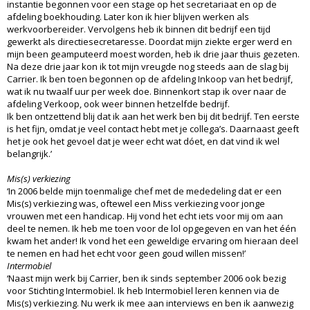
instantie begonnen voor een stage op het secretariaat en op de
afdeling boekhouding. Later kon ik hier blijven werken als
werkvoorbereider. Vervolgens heb ik binnen dit bedrijf een tijd
gewerkt als directiesecretaresse. Doordat mijn ziekte erger werd en
mijn been geamputeerd moest worden, heb ik drie jaar thuis gezeten.
Na deze drie jaar kon ik tot mijn vreugde nog steeds aan de slag bij
Carrier. Ik ben toen begonnen op de afdeling Inkoop van het bedrijf,
wat ik nu twaalf uur per week doe. Binnenkort stap ik over naar de
afdeling Verkoop, ook weer binnen hetzelfde bedrijf.
Ik ben ontzettend blij dat ik aan het werk ben bij dit bedrijf. Ten eerste
is het fijn, omdat je veel contact hebt met je collega’s. Daarnaast geeft
het je ook het gevoel dat je weer echt wat dóet, en dat vind ik wel
belangrijk.’
Mis(s) verkiezing
‘In 2006 belde mijn toenmalige chef met de mededeling dat er een
Mis(s) verkiezing was, oftewel een Miss verkiezing voor jonge
vrouwen met een handicap. Hij vond het echt iets voor mij om aan
deel te nemen. Ik heb me toen voor de lol opgegeven en van het één
kwam het ander! Ik vond het een geweldige ervaring om hieraan deel
te nemen en had het echt voor geen goud willen missen!’
Intermobiel
‘Naast mijn werk bij Carrier, ben ik sinds september 2006 ook bezig
voor Stichting Intermobiel. Ik heb Intermobiel leren kennen via de
Mis(s) verkiezing. Nu werk ik mee aan interviews en ben ik aanwezig