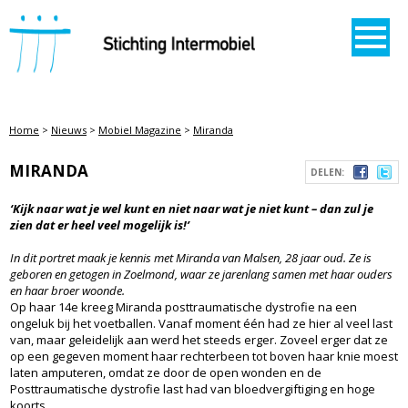
STICHTING INTERMOBIEL
Home
>
Nieuws
>
Mobiel Magazine
>
Miranda
MIRANDA
DELEN:
‘Kijk naar wat je wel kunt en niet naar wat je niet kunt – dan zul je
zien dat er heel veel mogelijk is!’
In dit portret maak je kennis met Miranda van Malsen, 28 jaar oud. Ze is
geboren en getogen in Zoelmond, waar ze jarenlang samen met haar ouders
en haar broer woonde.
Op haar 14e kreeg Miranda posttraumatische dystrofie na een
ongeluk bij het voetballen. Vanaf moment één had ze hier al veel last
van, maar geleidelijk aan werd het steeds erger. Zoveel erger dat ze
op een gegeven moment haar rechterbeen tot boven haar knie moest
laten amputeren, omdat ze door de open wonden en de
Posttraumatische dystrofie last had van bloedvergiftiging en hoge
koorts.