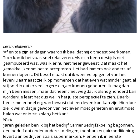
Leren relativeren
‘Af en toe zijn er dagen waarop ik baal dat mij dit moest overkomen.
Toch kan ik het vaak snel relativeren. Als mijn been destijds niet
geamputeerd was, was ik er nu niet meer geweest. Dat maakt het
gemakkelijker om het te accepteren. Het had immers ook anders af
kunnen lopen… Dit besef maakt dat ik weer volop geniet van het
leven! Daarnaast zie ik op momenten dat het even wat minder gaat, al
vrij snel in dat er veel ergere dingen kunnen gebeuren. Ik mag dan
mijn been missen, maar dat neemt niet weg dat ik alsnog honderd kan
worden! Je leert het dus wel in het juiste perspectief te zien. Daarbij
ben ik me er heel erg van bewust dat een leven kort kan zijn. Hierdoor
zie ik wel in dat je gewoon van het leven moet genieten en eruit moet
halen wat er in zit, zolang het kan.’
Werk
‘Jaren geleden ben ik bij
het bedrijf Carrier
Bedrijfskoeling begonnen,
een bedrijf dat onder andere koelingen, toonbanken, airconditioning
levert aan bedrijven zoals supermarkten. Hier ben ik in eerste