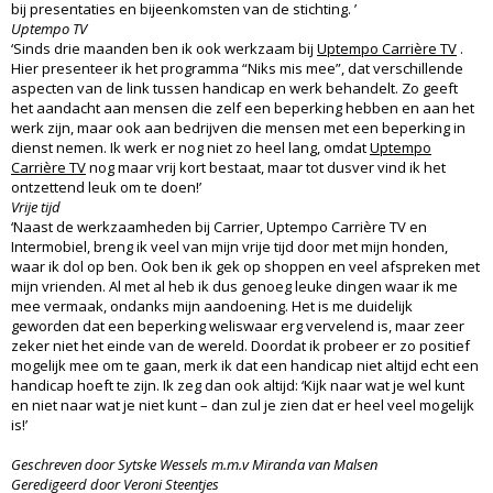
bij presentaties en bijeenkomsten van de stichting. ’
Uptempo TV
‘Sinds drie maanden ben ik ook werkzaam bij
Uptempo Carrière TV
.
Hier presenteer ik het programma “Niks mis mee”, dat verschillende
aspecten van de link tussen handicap en werk behandelt. Zo geeft
het aandacht aan mensen die zelf een beperking hebben en aan het
werk zijn, maar ook aan bedrijven die mensen met een beperking in
dienst nemen. Ik werk er nog niet zo heel lang, omdat
Uptempo
Carrière TV
nog maar vrij kort bestaat, maar tot dusver vind ik het
ontzettend leuk om te doen!’
Vrije tijd
‘Naast de werkzaamheden bij Carrier, Uptempo Carrière TV en
Intermobiel, breng ik veel van mijn vrije tijd door met mijn honden,
waar ik dol op ben. Ook ben ik gek op shoppen en veel afspreken met
mijn vrienden. Al met al heb ik dus genoeg leuke dingen waar ik me
mee vermaak, ondanks mijn aandoening. Het is me duidelijk
geworden dat een beperking weliswaar erg vervelend is, maar zeer
zeker niet het einde van de wereld. Doordat ik probeer er zo positief
mogelijk mee om te gaan, merk ik dat een handicap niet altijd echt een
handicap hoeft te zijn. Ik zeg dan ook altijd: ‘Kijk naar wat je wel kunt
en niet naar wat je niet kunt – dan zul je zien dat er heel veel mogelijk
is!’
Geschreven door Sytske Wessels m.m.v Miranda van Malsen
Geredigeerd door Veroni Steentjes