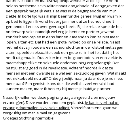
partner. Ik had een maatschappelijk werkster al die tijd. Ze heeft
helaas het thema seksualiteit nooit aangehaald of aangegeven dat
een gesprek mogelijk was. Het was in de beginperiode van mijn
ziekte. In korte tijd was ik mijn beenfunctie geheel kwijt en kwam ik
op bed te liggen. Ik vond het erg jammer dat ze het nooit heeft
genoemd of er iets over gevraagd heeft. Bij die relatie speelde het
onderwerp seks namelijk wel erg. Je bent een partner gewend
zonder handicap en in eens binnen 2 maanden kan ze niet meer
lopen, zitten etc. Dat had een grote invloed op onze relatie. Naast
het feit dat zijn ouders een schoondochter in de rolstoel niet zagen
zitten, speelde seksualiteit ook een grote rol in het feit dat hij het
heeft uitgemaakt. Dus zeker in een beginperiode van een ziekte is
maatschappelijke en seksuele ondersteuning erg belangrijk. Dat
past juist erg goed in de revalidatie. Achteraf hoorde ik dat ze
mensen met een dwarsleasie wel een seksuoloog gaven. Wat maakt
het ziektebeeld nou uit? Onbegrijpelijk maar ja daar doe je nu niets
meer aan? Een gemiste kans dus die wellicht veel verschil had
kunnen maken, maar ik ben erg blij met mijn huidige partner.
Natuurlijk willen we deze pagina graag aangevuld zien met jouw
ervaring(en). Deze worden anoniem geplaatst.
Je kan je verhaal of
ervaring doormailen o.v.v. seksualiteit.
Vanzelfsprekend gaan we
zorgvuldig om met je mail en gegevens.
Groetjes Stichting Intermobiel