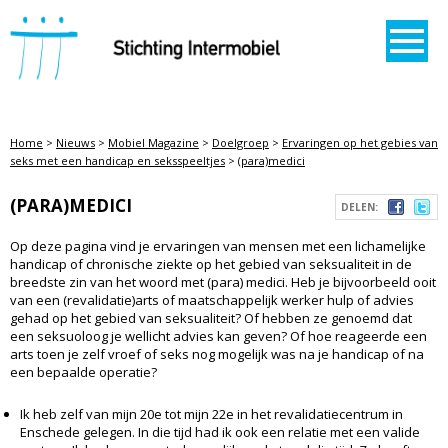
STICHTING INTERMOBIEL
Home
>
Nieuws
>
Mobiel Magazine
>
Doelgroep
>
Ervaringen op het gebies van
seks met een handicap en seksspeeltjes
>
(para)medici
(PARA)MEDICI
DELEN:
Op deze pagina vind je ervaringen van mensen met een lichamelijke
handicap of chronische ziekte op het gebied van seksualiteit in de
breedste zin van het woord met (para) medici. Heb je bijvoorbeeld ooit
van een (revalidatie)arts of maatschappelijk werker hulp of advies
gehad op het gebied van seksualiteit? Of hebben ze genoemd dat
een seksuoloog je wellicht advies kan geven? Of hoe reageerde een
arts toen je zelf vroef of seks nog mogelijk was na je handicap of na
een bepaalde operatie?
Ik heb zelf van mijn 20e tot mijn 22e in het revalidatiecentrum in
Enschede gelegen. In die tijd had ik ook een relatie met een valide