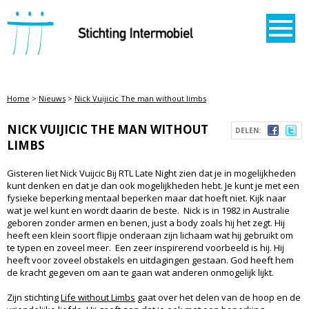
STICHTING INTERMOBIEL
Home
>
Nieuws
>
Nick Vuijicic The man without limbs
NICK VUIJICIC THE MAN WITHOUT
DELEN:
LIMBS
Gisteren liet Nick Vuijcic Bij RTL Late Night zien dat je in mogelijkheden
kunt denken en dat je dan ook mogelijkheden hebt. Je kunt je met een
fysieke beperking mentaal beperken maar dat hoeft niet. Kijk naar
wat je wel kunt en wordt daarin de beste. Nick is in 1982 in Australie
geboren zonder armen en benen, just a body zoals hij het zegt. Hij
heeft een klein soort flipje onderaan zijn lichaam wat hij gebruikt om
te typen en zoveel meer. Een zeer inspirerend voorbeeld is hij. Hij
heeft voor zoveel obstakels en uitdagingen gestaan. God heeft hem
de kracht gegeven om aan te gaan wat anderen onmogelijk lijkt.
Zijn stichting
Life without Limbs
gaat over het delen van de hoop en de