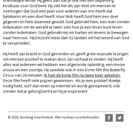
vriendelijke liefde. Hij geeft aan dat je ook met een beperking
kostbaar voor God bent. Hij ziet het als zijn doel om mensen te
overtuigen dat God een plan voor iederen van ons heeft dat
betekenis en een doel heeft. Voor Nick heeft God hem een doel
gegeven en hem daarmee gevuld. God gebruikt hem, een man zonder
ledematen om de wereld te laten zien hoe je een leven kunt leven
zonder ledematen. God gebruikt mij om harten en levens te bewegen
naar hem toe. Hij bezocht meer dan 52 landen om het woord van God
te verspreiden.
Hij heeft zijn kracht in God gevonden en geeft grote massale lezingen
om mensen positief te maken door zijn verhaal te vinden. Hij heeft
alles wat iedereen wil hebben: een afgeronde opleiding, een mooie
vrouw en een zoontje. Hij speelde ook in een korte film the Butterfly
Circus van 20 minuten.
Ik heb de korte film nu twee keer gekeken.
Deze film heeft vele prijzen gewonnen. Als je een positief duwtje
nodig hebt, surf dan even op internet en wordt geinspireerd, ook
zonder dat je gelovig bent kan hij je inspireren!
© 2026 Stichting Intermobiel. Alle rechten voorbehouden