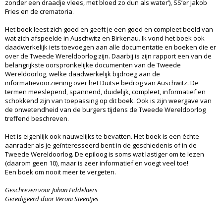
zonder een draadje vlees, met bloed zo dun als water’), SS’er Jakob
Fries en de crematoria.
Het boek leest zich goed en geeft je een goed en compleet beeld van
wat zich afspeelde in Auschwitz en Birkenau. Ik vond het boek ook
daadwerkelijk iets toevoegen aan alle documentatie en boeken die er
over de Tweede Wereldoorlog zijn. Daarbij is zijn rapport een van de
belangrijkste oorspronkelijke documenten van de Tweede
Wereldoorlog, welke daadwerkelijk bijdroeg aan de
informatievoorziening over het Duitse bedrog van Auschwitz. De
termen meeslepend, spannend, duidelijk, compleet, informatief en
schokkend zijn van toepassing op dit boek. Ook is zijn weergave van
de onwetendheid van de burgers tijdens de Tweede Wereldoorlog
treffend beschreven.
Het is eigenlijk ook nauwelijks te bevatten. Het boek is een échte
aanrader als je geïnteresseerd bent in de geschiedenis of in de
Tweede Wereldoorlog. De epiloog is soms wat lastiger om te lezen
(daarom geen 10), maar is zeer informatief en voegt veel toe!
Een boek om nooit meer te vergeten.
Geschreven voor Johan Fiddelaers
Geredigeerd door Veroni Steentjes