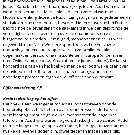
in het hoofdkwartier bij de Joodse Raad in het Slowaakse Zilina. De
Joodse Raad kon hun verhaal nauwelijks geloven. Apart van elkaar
werden ze verhoord, daaruit bleek dat hun verhaal wel moest
kloppen. Urenlang dicteerde Rudolf zijn getuigenis met gedetailleerde
statistieken van de doden. Hij beschreef iedere fase van het Duitse
bedrog, hoe de gevangenen de gaskamers in werden gelokt, hoe de
vernietigingsfabriek werkte en over de enorme winsten van
buitgemaakte sieraden, kleren, geld, mensenhaar en as. Dit werd
uitgewerkt in het Vrba-Wetzler Rapport, ook wel de Auschwitz
Protocols genoemd. Het rapport werd in verschillende talen
opgemaakt en verstuurd naar autoriteiten in Europa (onder meer
naar Zwitserland, de paus, Churchill en de Joodse leiders). De laatste
honderd pagina’s van het boek vormen de epiloog, welke gaan over
de invloed van het Rapport in het laatste oorlogsjaar en de
naoorlogse processen tegen de SS-officieren van Auschwitz.
Cijfer waardering:
9,5
Korte toelichting op het cijfer:
Het boek is een waar gebeurd verhaal opgeschreven door de
hoofdrolspeler zelf! Ik heb altijd al veel interesse in de Tweede
Wereldoorlog. Maar de gruwelijke, mensonterende, dagelijkse
taferelen in Auschwitz waren nog verschrikkelijker. Zo schreef Rudolf
over: de lange diepe greppels vol doden, het begrip ‘muzelmannen’
(welke de levende doden zijn, ofwel ‘degenen met een lege blik,