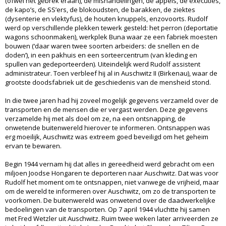
(ofwel het gebrek eraan), de mishandelingen, de appèls, de executies,
de kapo’s, de SS’ers, de blokoudsten, de barakken, de ziektes
(dysenterie en vlektyfus), de houten knuppels, enzovoorts. Rudolf
werd op verschillende plekken tewerk gesteld: het perron (deportatie
wagons schoonmaken), werkplek Buna waar ze een fabriek moesten
bouwen (‘daar waren twee soorten arbeiders: de snellen en de
doden’), in een pakhuis en een sorteercentrum (van kleding en
spullen van gedeporteerden). Uiteindelijk werd Rudolf assistent
administrateur. Toen verbleef hij al in Auschwitz II (Birkenau), waar de
grootste doodsfabriek uit de geschiedenis van de mensheid stond.
In die twee jaren had hij zoveel mogelijk gegevens verzameld over de
transporten en de mensen die er vergast werden. Deze gegevens
verzamelde hij met als doel om ze, na een ontsnapping, de
onwetende buitenwereld hierover te informeren. Ontsnappen was
erg moeilijk, Auschwitz was extreem goed beveiligd om het geheim
ervan te bewaren.
Begin 1944 vernam hij dat alles in gereedheid werd gebracht om een
miljoen Joodse Hongaren te deporteren naar Auschwitz. Dat was voor
Rudolf het moment om te ontsnappen, niet vanwege de vrijheid, maar
om de wereld te informeren over Auschwitz, om zo de transporten te
voorkomen. De buitenwereld was onwetend over de daadwerkelijke
bedoelingen van de transporten. Op 7 april 1944 vluchtte hij samen
met Fred Wetzler uit Auschwitz. Ruim twee weken later arriveerden ze