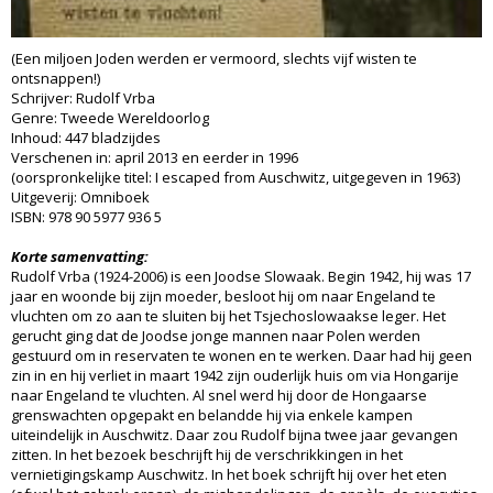
(Een miljoen Joden werden er vermoord, slechts vijf wisten te
ontsnappen!)
Schrijver: Rudolf Vrba
Genre: Tweede Wereldoorlog
Inhoud: 447 bladzijdes
Verschenen in: april 2013 en eerder in 1996
(oorspronkelijke titel: I escaped from Auschwitz, uitgegeven in 1963)
Uitgeverij: Omniboek
ISBN: 978 90 5977 936 5
Korte samenvatting:
Rudolf Vrba (1924-2006) is een Joodse Slowaak. Begin 1942, hij was 17
jaar en woonde bij zijn moeder, besloot hij om naar Engeland te
vluchten om zo aan te sluiten bij het Tsjechoslowaakse leger. Het
gerucht ging dat de Joodse jonge mannen naar Polen werden
gestuurd om in reservaten te wonen en te werken. Daar had hij geen
zin in en hij verliet in maart 1942 zijn ouderlijk huis om via Hongarije
naar Engeland te vluchten. Al snel werd hij door de Hongaarse
grenswachten opgepakt en belandde hij via enkele kampen
uiteindelijk in Auschwitz. Daar zou Rudolf bijna twee jaar gevangen
zitten. In het bezoek beschrijft hij de verschrikkingen in het
vernietigingskamp Auschwitz. In het boek schrijft hij over het eten