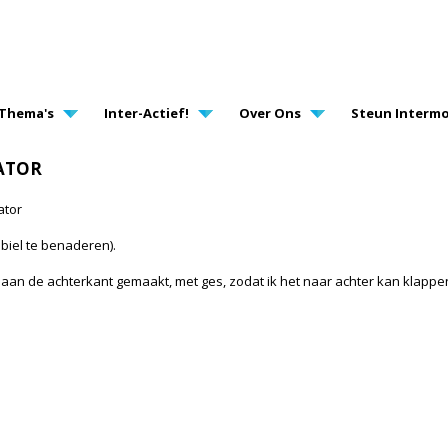
AVIGATION
Thema's
Inter-Actief!
Over Ons
Steun Intermo
ATOR
ator
biel te benaderen).
 aan de achterkant gemaakt, met ges, zodat ik het naar achter kan klappen