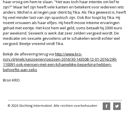
haar vroeg om hem te slaan. "Het was toch haar intentie om lief te
zijn?" Maar lief zijn heeft vele kanten en betekent voor iedereen iets
anders. Michel is al negen jaar cliënt bij Tika. Als Tika geweest is, heeft
hij veel minder last van zijn spastisch zijn. Ook Bor loopt bij Tika. Hij
noemt vrouwen als haar elfjes. Hij heeft mooie intieme ervaringen
gehad met eentje. Het kost hem wel geld, soms betaalt hij 2000 euro
per weekend. Sexwerk is werk dat zeer zelden vergoed wordt. De
medicatie om sexuele gevoelens uit te schakelen wordt echter wel
vergoed. Beetje vreemd vindt Tika.
Bekijk de aflevering terug via
http://www.kro-
ncrv.nl/jinek/seizoenen/seizoen-2016/30-143508-12-01-2016/290-
110091-ook-mensen-met-een-lichamelijke-beperking-hebben-
behoefte-aan-seks
Bron KRO
© 2026 Stichting Intermobiel. Alle rechten voorbehouden