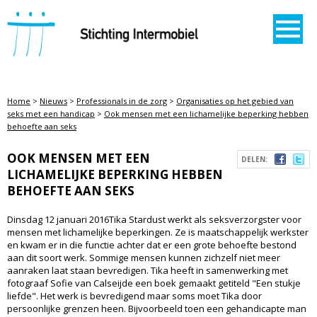
STICHTING INTERMOBIEL
Home
>
Nieuws
>
Professionals in de zorg
>
Organisaties op het gebied van
seks met een handicap
>
Ook mensen met een lichamelijke beperking hebben
behoefte aan seks
OOK MENSEN MET EEN
DELEN:
LICHAMELIJKE BEPERKING HEBBEN
BEHOEFTE AAN SEKS
Dinsdag 12 januari 2016Tika Stardust werkt als seksverzorgster voor
mensen met lichamelijke beperkingen. Ze is maatschappelijk werkster
en kwam er in die functie achter dat er een grote behoefte bestond
aan dit soort werk. Sommige mensen kunnen zichzelf niet meer
aanraken laat staan bevredigen. Tika heeft in samenwerking met
fotograaf Sofie van Calseijde een boek gemaakt getiteld "Een stukje
liefde". Het werk is bevredigend maar soms moet Tika door
persoonlijke grenzen heen. Bijvoorbeeld toen een gehandicapte man