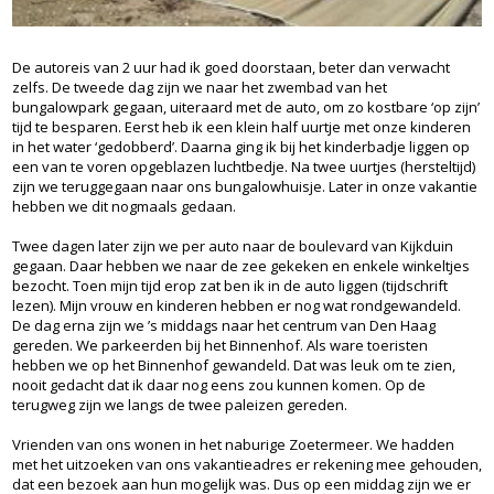
De autoreis van 2 uur had ik goed doorstaan, beter dan verwacht
zelfs. De tweede dag zijn we naar het zwembad van het
bungalowpark gegaan, uiteraard met de auto, om zo kostbare ‘op zijn’
tijd te besparen. Eerst heb ik een klein half uurtje met onze kinderen
in het water ‘gedobberd’. Daarna ging ik bij het kinderbadje liggen op
een van te voren opgeblazen luchtbedje. Na twee uurtjes (hersteltijd)
zijn we teruggegaan naar ons bungalowhuisje. Later in onze vakantie
hebben we dit nogmaals gedaan.
Twee dagen later zijn we per auto naar de boulevard van Kijkduin
gegaan. Daar hebben we naar de zee gekeken en enkele winkeltjes
bezocht. Toen mijn tijd erop zat ben ik in de auto liggen (tijdschrift
lezen). Mijn vrouw en kinderen hebben er nog wat rondgewandeld.
De dag erna zijn we ’s middags naar het centrum van Den Haag
gereden. We parkeerden bij het Binnenhof. Als ware toeristen
hebben we op het Binnenhof gewandeld. Dat was leuk om te zien,
nooit gedacht dat ik daar nog eens zou kunnen komen. Op de
terugweg zijn we langs de twee paleizen gereden.
Vrienden van ons wonen in het naburige Zoetermeer. We hadden
met het uitzoeken van ons vakantieadres er rekening mee gehouden,
dat een bezoek aan hun mogelijk was. Dus op een middag zijn we er