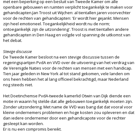
met een beperking op een besluit van Tweede Kamer om alle
openbare gebouwen en ruimten verplicht toegankelijk te maken voor
gehandicapten.Jan Troost uit Wijchen: al tientallen jaren voorvechter
voor de rechten van gehandicapten: 'Er wordt hier gejankt. Mensen
zijn heel emotioneel. Toegankelijkheid wordt nu de norm;
ontoegankelijk zijn de uitzondering'. Troost is met tientallen andere
gehandicapten in Den Haag en volgde vol spanning de uitkomst van
het debat.
Stevige discussie
De Tweede Kamer besloot na een stevige discussie tussen de
regeringspartijen PvdA en VVD over de uitvoering van het verdrag van
de Verenigde Naties voor de rechten van mensen met een handicap.
Tien jaar geleden in New York al tot stand gekomen, vele landen om
ons heen hebben het al lang officieel bekrachtigd, maar Nederland
nog steeds niet.
Het Doetinchemse PvdA-tweede kamerlid Otwin van Dijk diende een
motie in waarin hij stelde dat alle gebouwen toegankelijk moeten zijn.
Zonder uitzondering. Met name de VVD was bang dat dat vooral voor
kleine ondernemers problemen en hoge kosten zou opleveren en dat
dan iedere ondernemer door een gehandicapote voor de rechter
gesleept kan worden.
Er is nu een compromis bereikt.