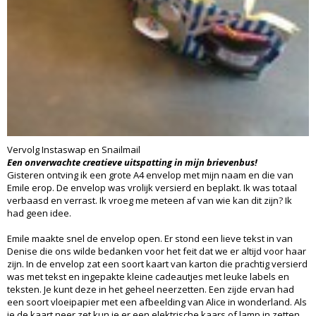
Vervolg Instaswap en Snailmail
Een onverwachte creatieve uitspatting in mijn brievenbus!
Gisteren ontving ik een grote A4 envelop met mijn naam en die van
Emile erop. De envelop was vrolijk versierd en beplakt. Ik was totaal
verbaasd en verrast. Ik vroeg me meteen af van wie kan dit zijn? Ik
had geen idee.
Emile maakte snel de envelop open. Er stond een lieve tekst in van
Denise die ons wilde bedanken voor het feit dat we er altijd voor haar
zijn. In de envelop zat een soort kaart van karton die prachtig versierd
was met tekst en ingepakte kleine cadeautjes met leuke labels en
teksten. Je kunt deze in het geheel neerzetten. Een zijde ervan had
een soort vloeipapier met een afbeelding van Alice in wonderland. Als
je de kaart neer zet kun je er een elektrische kaars of lamp in zetten,