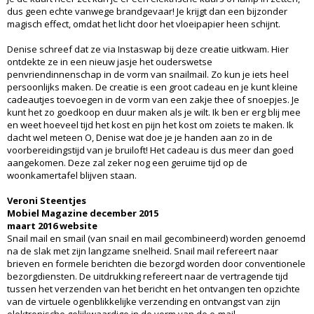
dus geen echte vanwege brandgevaar! Je krijgt dan een bijzonder
magisch effect, omdat het licht door het vloeipapier heen schijnt.
Denise schreef dat ze via Instaswap bij deze creatie uitkwam. Hier
ontdekte ze in een nieuw jasje het ouderswetse
penvriendinnenschap in de vorm van snailmail. Zo kun je iets heel
persoonlijks maken. De creatie is een groot cadeau en je kunt kleine
cadeautjes toevoegen in de vorm van een zakje thee of snoepjes. Je
kunt het zo goedkoop en duur maken als je wilt. Ik ben er erg blij mee
en weet hoeveel tijd het kost en pijn het kost om zoiets te maken. Ik
dacht wel meteen O, Denise wat doe je je handen aan zo in de
voorbereidingstijd van je bruiloft! Het cadeau is dus meer dan goed
aangekomen. Deze zal zeker nog een geruime tijd op de
woonkamertafel blijven staan.
Veroni Steentjes
Mobiel Magazine december 2015
maart 2016 website
Snail mail en smail (van snail en mail gecombineerd) worden genoemd
na de slak met zijn langzame snelheid. Snail mail refereert naar
brieven en formele berichten die bezorgd worden door conventionele
bezorgdiensten. De uitdrukking refereert naar de vertragende tijd
tussen het verzenden van het bericht en het ontvangen ten opzichte
van de virtuele ogenblikkelijke verzending en ontvangst van zijn