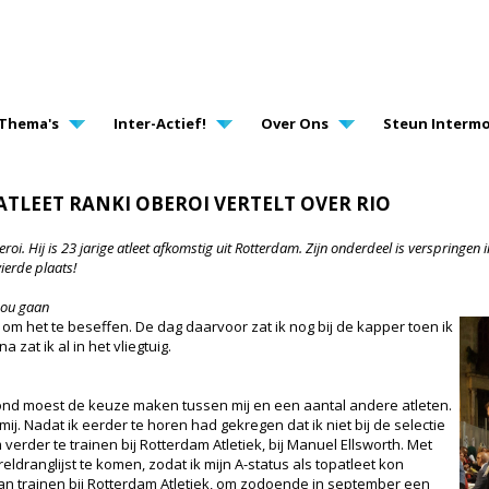
AVIGATION
Thema's
Inter-Actief!
Over Ons
Steun Intermo
ATLEET RANKI OBEROI VERTELT OVER RIO
roi. Hij is 23 jarige atleet afkomstig uit Rotterdam. Zijn onderdeel is verspringen 
ierde plaats!
 zou gaan
el om het te beseffen. De dag daarvoor zat ik nog bij de kapper toen ik
 zat ik al in het vliegtuig.
ond moest de keuze maken tussen mij en een aantal andere atleten.
j. Nadat ik eerder te horen had gekregen dat ik niet bij de selectie
erder te trainen bij Rotterdam Atletiek, bij Manuel Ellsworth. Met
ldranglijst te komen, zodat ik mijn A-status als topatleet kon
n trainen bij Rotterdam Atletiek, om zodoende in september een