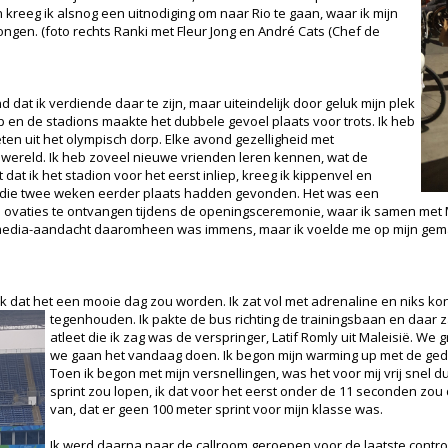
 kreeg ik alsnog een uitnodiging om naar Rio te gaan, waar ik mijn
rongen.
(foto rechts Ranki met Fleur Jong en André Cats (Chef de
 dat ik verdiende daar te zijn, maar uiteindelijk door geluk mijn plek
rp en de stadions maakte het dubbele gevoel plaats voor trots. Ik heb
en uit het olympisch dorp. Elke avond gezelligheid met
e wereld. Ik heb zoveel nieuwe vrienden leren kennen, wat de
at ik het stadion voor het eerst inliep, kreeg ik kippenvel en
 die twee weken eerder plaats hadden gevonden. Het was een
vaties te ontvangen tijdens de openingsceremonie, waar ik samen met Ma
 media-aandacht daaromheen was immens, maar ik voelde me op mijn gem
ik dat het een mooie dag zou worden. Ik zat vol met adrenaline en niks ko
tegenhouden. Ik pakte de bus richting de trainingsbaan en daar za
atleet die ik zag was de verspringer, Latif Romly uit Maleisië. We
we gaan het vandaag doen. Ik begon mijn warming up met de geda
Toen ik begon met mijn versnellingen, was het voor mij vrij snel du
sprint zou lopen, ik dat voor het eerst onder de 11 seconden zou
van, dat er geen 100 meter sprint voor mijn klasse was.
Ik werd daarna naar de callroom geroepen voor de laatste control