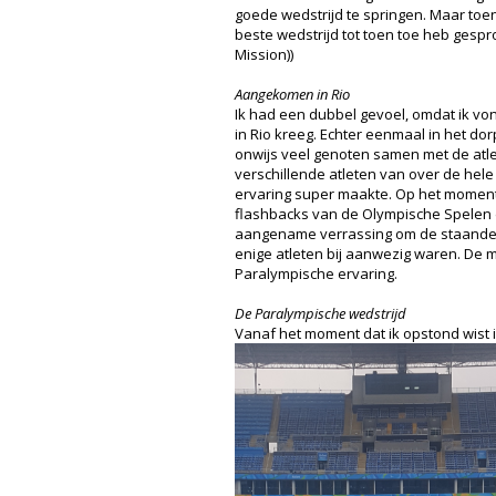
goede wedstrijd te springen. Maar toen
beste wedstrijd tot toen toe heb gesp
Mission))
Aangekomen in Rio
Ik had een dubbel gevoel, omdat ik vond
in Rio kreeg. Echter eenmaal in het do
onwijs veel genoten samen met de atlet
verschillende atleten van over de hel
ervaring super maakte. Op het moment d
flashbacks van de Olympische Spelen
aangename verrassing om de staande o
enige atleten bij aanwezig waren. De
Paralympische ervaring.
De Paralympische wedstrijd
Vanaf het moment dat ik opstond wist 