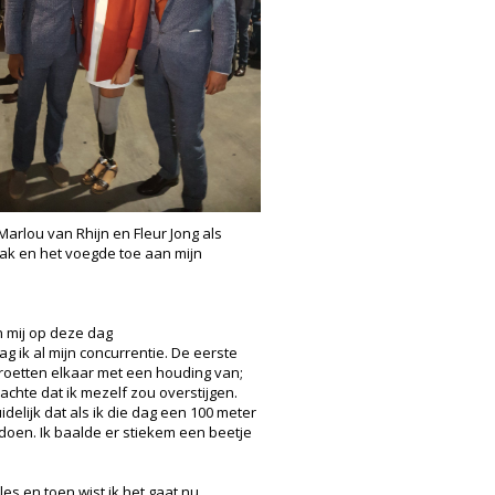
rlou van Rhijn en Fleur Jong als
ak en het voegde toe aan mijn
n mij op deze dag
g ik al mijn concurrentie. De eerste
 groetten elkaar met een houding van;
chte dat ik mezelf zou overstijgen.
idelijk dat als ik die dag een 100 meter
 doen. Ik baalde er stiekem een beetje
es en toen wist ik het gaat nu