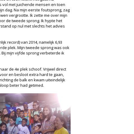
nes vol met juichende mensen en toen
 mijn dag. Na mijn eerste foutsprong, zag
wen vergrootte. Ik zette me over mijn
or de tweede sprong. Ik hypte het
rstand op nul met slechts het advies
ijk record) van 2014, namelijk 6,93
erde plek. Mijn tweede sprong was ook
ij mijn vijfde sprong verbeterde ik
aar de 4e plek schoof. Vrijwel direct
 voor en besloot extra hard te gaan,
ichting de balk en kwam uiteindelijk
aanloop beter had getimed.