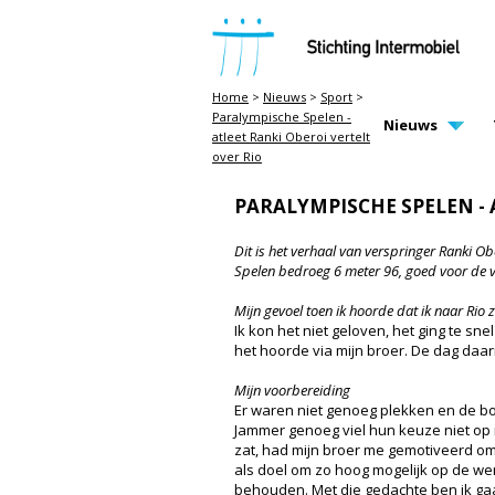
STICHTING INTERMOBIEL
Home
>
Nieuws
>
Sport
>
Paralympische Spelen -
MAIN PAGE N
Nieuws
atleet Ranki Oberoi vertelt
over Rio
PARALYMPISCHE SPELEN - 
Dit is het verhaal van verspringer Ranki Obe
Spelen bedroeg 6 meter 96, goed voor de v
Mijn gevoel toen ik hoorde dat ik naar Rio
Ik kon het niet geloven, het ging te sn
het hoorde via mijn broer. De dag daarna
Mijn voorbereiding
Er waren niet genoeg plekken en de b
Jammer genoeg viel hun keuze niet op mi
zat, had mijn broer me gemotiveerd om v
als doel om zo hoog mogelijk op de were
behouden. Met die gedachte ben ik gaa