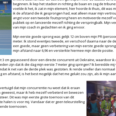
beginnen. Ik liep het stadion in richting de baan en zag de tribu
voelde ik het, ik zat in mijn element, hier hoorde ik thuis, dit was
ik de afstand die ik gesprongen had, wat alleen maar mijn vertrou
angst voor een tweede foutsprong heen en motiveerde mezelf vo
publiek op en lanceerde mezelf richting de verspringbalk. Mijn ve
van mijn coach in gedachten en ik ging ervoor.
Mijn eerste goede sprong was gelijk 12 cm boven mijn PR (persoonl
meter. Ik stond eventjes tweede, en verschoof daarna naar de d
een goede, maar geen verbetering van mijn eerste goede sprong. B
mijn afstand naar 6,96 en versterkte hiermee mijn derde positie.
et 3 cm gepasseerd door een directe concurrent uit Oekraïne, waardoor ik n
eden zijn dat ik die dag mijn eerste 7 meter ging springen? Ik bereidde mij
mdat ik net van de derde plek was gestoten. Ik rende sneller dan normaal r
g en afstand, is het best mogelijk dat het me gelukt zou zijn, als ik mijn 
vertuigd dat mijn concurrentie nu weet dat ik eraan
h geweest, maar ik heb mezelf verbeterd en bewezen
steer. Dit was mijn eerste grote toernooi van dit
te halen is voor mij. Vandaar dat er geen teleurstelling
omende toernooien.