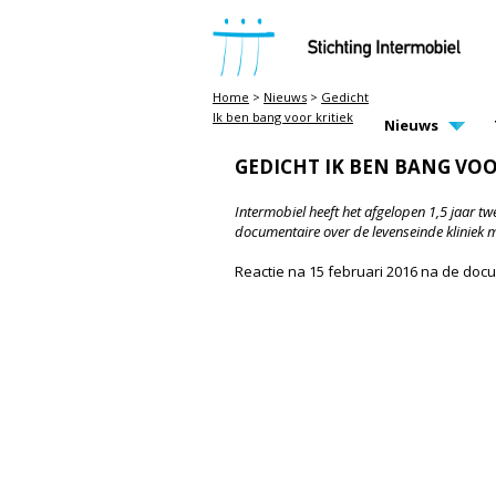
STICHTING INTERMOBIEL
Home
>
Nieuws
>
Gedicht
Ik ben bang voor kritiek
MAIN PAGE N
Nieuws
GEDICHT IK BEN BANG VOO
Intermobiel heeft het afgelopen 1,5 jaar t
documentaire over de levenseinde kliniek m
Reactie na 15 februari 2016 na de docu