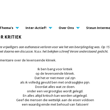
AVIGATION
Thema's
Inter-Actief!
Over Ons
Steun Intermo
R KRITIEK
wee vrijwilligers aan euthanasie verloren voor wie het een bevrijdingdag was. Op 
et daarna een discussie. N.a.v. het bekijken schreef Veroni onderstaand gedicht.
mentaire over de levenseinde kliniek.
Ik ben bang voor kritiek
op de levenseinde kliniek.
Dat het er niet meer zal zijn
als ik volledig gevuld ben met ondraaglijke pijn.
Doordat alles wat ze doen.
onder een vergrootglas wordt gelegd.
En alles altijd kritisch kan worden uitgelegd.
Geef die mensen die wettelijk aan de eisen voldoen
een waardig einde met behoud van fatsoen!