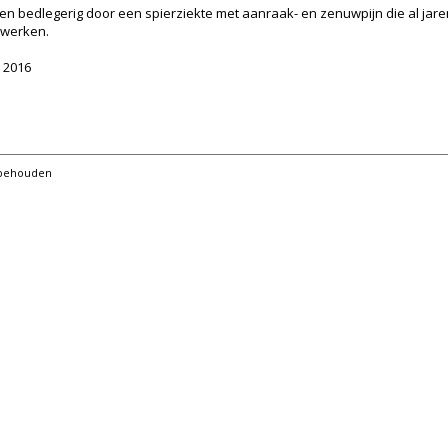
 jaren bedlegerig door een spierziekte met aanraak- en zenuwpijn die al ja
l werken.
 2016
orbehouden