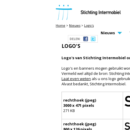
STICHTING INTERMOBIEL
Home
>
Nieuws
>
Logo's
MAIN PAGE N
Nieuws
DELEN:
LOGO'S
Logo's van Stichting Intermobiel 
Logo's en banners mogen gebruikt wor
Vermeld wel altijd de bron: Stichting I
Laat even weten
als u ons logo gebruik
Alvast bedankt, Stichting Intermobiel.
rechthoek (jpeg)
3000 x 471 pixels
271 KB
rechthoek (jpeg)
800 x 126 pixels