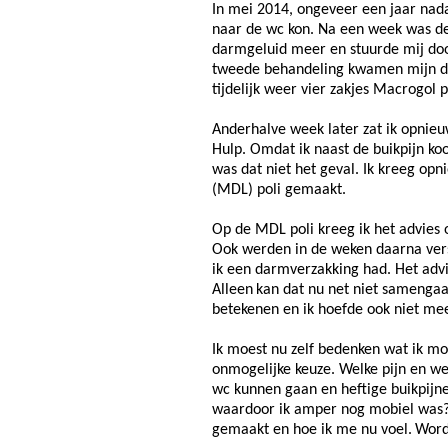
In mei 2014, ongeveer een jaar nada
naar de wc kon. Na een week was de p
darmgeluid meer en stuurde mij do
tweede behandeling kwamen mijn dar
tijdelijk weer vier zakjes Macrogol 
Anderhalve week later zat ik opnieuw
Hulp. Omdat ik naast de buikpijn koor
was dat niet het geval. Ik kreeg o
(MDL) poli gemaakt.
Op de MDL poli kreeg ik het advies
Ook werden in de weken daarna vers
ik een darmverzakking had. Het adv
Alleen
kan dat nu net niet samengaa
betekenen en ik hoefde ook niet me
Ik moest nu zelf bedenken wat ik mo
onmogelijke keuze. Welke pijn en 
wc kunnen gaan en heftige buikpijne
waardoor ik amper nog mobiel was?
gemaakt en hoe ik me nu voel.
Word