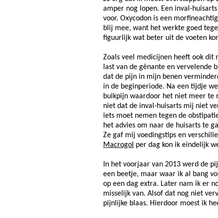
amper nog lopen. Een inval-huisarts 
voor. Oxycodon is een morfineachtige 
blij mee, want het werkte goed tegen
figuurlijk wat beter uit de voeten ko
Zoals veel medicijnen heeft ook dit 
last van de gênante en vervelende b
dat de pijn in mijn benen verminder
in de beginperiode. Na een tijdje w
buikpijn waardoor het niet meer te
niet dat de inval-huisarts mij niet ve
iets moet nemen tegen de obstipatie
het advies om naar de huisarts te ga
Ze gaf mij voedingstips en verschil
Macrogol
per dag kon ik eindelijk w
In het voorjaar van 2013 werd de pi
een beetje, maar waar ik al bang vo
op een dag extra. Later nam ik er n
misselijk van. Alsof dat nog niet ve
pijnlijke blaas. Hierdoor moest ik he