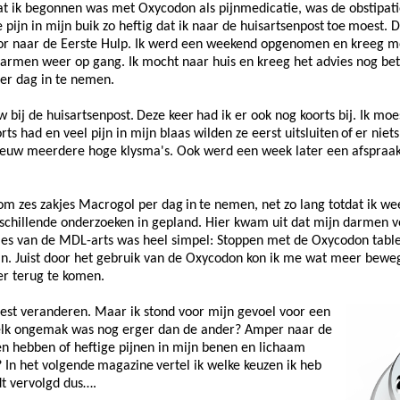
t ik begonnen was met Oxycodon als pijnmedicatie, was de obstipati
ijn in mijn buik zo heftig dat ik naar de huisartsenpost
toe
moest. D
or naar de Eerste Hulp. Ik werd een weekend opgenomen en kreeg me
men weer op gang. Ik mocht naar huis en kreeg het advies nog bete
per dag in te nemen.
 bij de huisartsenpost.
Deze keer
had ik er ook nog koorts bij. Ik m
ts had en veel pijn in mijn blaas wilden ze eerst uitsluiten
of
er niet
pnieuw meerdere hoge klysma's. Ook werd een week later een afspraa
 om zes zakjes Macrogol per dag
in
te nemen, net zo lang totdat ik w
chillende onderzoeken in gepland. Hier kwam uit dat mijn darmen ve
ies van de MDL-arts was heel simpel: Stoppen met de Oxycodon table
n. Juist door het gebruik van de Oxycodon kon ik me wat meer beweg
er terug te komen.
est veranderen. Maar ik stond voor mijn gevoel voor een
welk ongemak was nog erger dan de ander? Amper naar de
n hebben of heftige pijnen in mijn benen en lichaam
 In het volgende
magazine
vertel ik welke keuzen ik heb
t vervolgd dus….