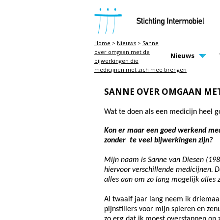
STICHTING INTERMOBIEL
Home
>
Nieuws
>
Sanne
over omgaan met de
MAIN PAGE N
Nieuws
bijwerkingen die
medicijnen met zich mee brengen
SANNE OVER OMGAAN MET 
Wat te doen als een medicijn heel 
Kon er maar een goed werkend med
zonder te veel bijwerkingen zijn?
Mijn naam is Sanne van Diesen (198
hiervoor verschillende medicijnen.
D
alles aan om zo lang mogelijk alles z
Al twaalf jaar lang neem ik driemaa
pijnstillers voor mijn spieren en z
zo erg dat ik moest overstappen op 