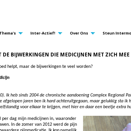
AVIGATION
Thema's
Inter-Actief!
Over Ons
Steun Intermo
DE BIJWERKINGEN DIE MEDICIJNEN MET ZICH ME
goed helpt, maar de bijwerkingen te veel worden?
icijn
0). Ik heb sinds 2004 de chronische aandoening Complex Regional Pa
e afgelopen jaren ben ik hard achteruitgegaan, maar gelukkig sta ik he
elfstandig voor elkaar te krijgen, met hier en daar een beetje extra hu
l per dag mijn medicijnen in, waaronder
enuwen. In de zomer van 2012 werd de pijn
zwaardere pijnmedicatie. Ik kon
namelijk