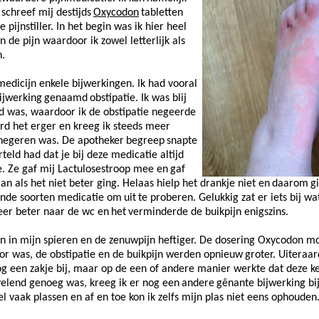
schreef mij destijds
Oxycodon
tabletten
pijnstiller. In het begin was ik hier heel
 de pijn waardoor ik zowel letterlijk als
n.
medicijn enkele bijwerkingen. Ik had vooral
ijwerking
genaamd
obstipatie. Ik was blij
d was, waardoor ik de obstipatie negeerde
erd het erger en kreeg ik steeds meer
 negeren was. De apotheker
begreep
snapte
rteld had dat je bij deze medicatie altijd
. Ze gaf mij Lactulosestroop mee en
gaf
an als het niet beter ging. Helaas hielp het drankje niet en
daarom
g
lende soorten medicatie om
uit
te proberen. Gelukkig zat er iets bij w
eer beter naar de wc en
het
verminderde de buikpijn enigszins.
jn in mijn spieren en de zenuwpijn heftiger. De dosering Oxycodon m
or was, de obstipatie en de buikpijn werden opnieuw
groter
. Uiteraa
og een zakje bij, maar op de een of andere manier werkte dat deze ke
rvelend genoeg was, kreeg ik er nog een
andere
gênante bijwerking bi
el vaak plassen en af en toe kon ik zelfs mijn plas niet eens ophouden