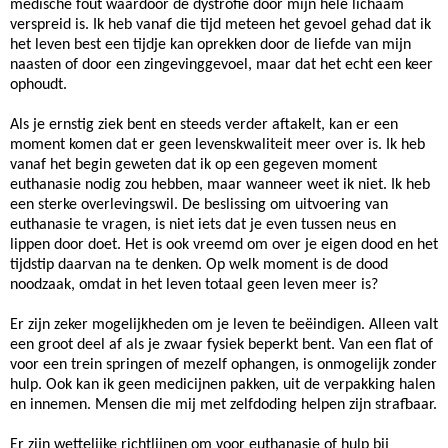
medische fout waardoor de dystrofie door mijn hele lichaam
verspreid is. Ik heb vanaf die tijd meteen het gevoel gehad dat ik
het leven best een tijdje kan oprekken door de liefde van mijn
naasten of door een zingevinggevoel, maar dat het echt een keer
ophoudt.
Als je ernstig ziek bent en steeds verder aftakelt, kan er een
moment komen dat er geen levenskwaliteit meer over is. Ik heb
vanaf het begin geweten dat ik op een gegeven moment
euthanasie nodig zou hebben, maar wanneer weet ik niet. Ik heb
een sterke overlevingswil. De beslissing om uitvoering van
euthanasie te vragen, is niet iets dat je even tussen neus en
lippen door doet. Het is ook vreemd om over je eigen dood en het
tijdstip daarvan na te denken. Op welk moment is de dood
noodzaak, omdat in het leven totaal geen leven meer is?
Er zijn zeker mogelijkheden om je leven te beëindigen. Alleen valt
een groot deel af als je zwaar fysiek beperkt bent. Van een flat of
voor een trein springen of mezelf ophangen, is onmogelijk zonder
hulp. Ook kan ik geen medicijnen pakken, uit de verpakking halen
en innemen. Mensen die mij met zelfdoding helpen zijn strafbaar.
Er zijn wettelijke richtlijnen om voor euthanasie of hulp bij