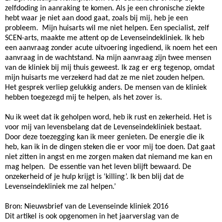
zelfdoding in aanraking te komen. Als je een chronische ziekte
hebt waar je niet aan dood gaat, zoals bij mij, heb je een
probleem. Mijn huisarts wil me niet helpen. Een specialist, zelf
SCEN-arts, maakte me attent op de Levenseindekliniek. Ik heb
een aanvraag zonder acute uitvoering ingediend, ik noem het een
aanvraag in de wachtstand. Na mijn aanvraag zijn twee mensen
van de kliniek bij mij thuis geweest. Ik zag er erg tegenop, omdat
mijn huisarts me verzekerd had dat ze me niet zouden helpen.
Het gesprek verliep gelukkig anders. De mensen van de kliniek
hebben toegezegd mij te helpen, als het zover is.
Nu ik weet dat ik geholpen word, heb ik rust en zekerheid. Het is
voor mij van levensbelang dat de Levenseindekliniek bestaat.
Door deze toezegging kan ik meer genieten. De energie die ik
heb, kan ik in de dingen steken die er voor mij toe doen. Dat gaat
niet zitten in angst en me zorgen maken dat niemand me kan en
mag helpen. De essentie van het leven blijft bewaard. De
onzekerheid of je hulp krijgt is ‘killing’. Ik ben blij dat de
Levenseindekliniek me zal helpen.’
Bron: Nieuwsbrief van de Levenseinde kliniek 2016
Dit artikel is ook opgenomen in het jaarverslag van de