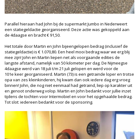
Parallel hieraan had John bij de supermarkt Jumbo in Nederweert
een statiegeldactie georganiseerd. Deze actie was gekoppeld aan
de 4daagse en bracht € 91,50.
Het totale door Martin en John bijeengelopen bedrag (inclusief de
statiegeldactie) is € 1.070,80. Een heel mooi bedrag waar we erg blij
mee zijn! John en Martin liepen net als voorgaande edities de
langste afstand, namelijk van 50 kilometer per dag. De Nijmeegse
4daagse werd van 18 juli t/m 21 juli gelopen en werd voor de
101e keer georganiseerd. Martin (73) is een getrainde loper en trotse
opa van zes kleinkinderen, hij kwam dan ook iedere dag erg vroeg
binnen! John, die nog niet eenmaal had getraind, liep op karakter uit
en genoot onderweg volop. Martin en John bedankt voor jullie inzet
tijdens de tochten voor Intermobiel en voor het opgehaalde bedrag.
Tot slot: iedereen bedankt voor de sponsoring.