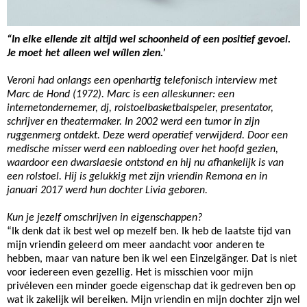
“In elke ellende zit altijd wel schoonheid of een positief gevoel.
Je moet het alleen wel wíllen zien.’
Veroni had onlangs een openhartig telefonisch interview met
Marc de Hond (1972). Marc is een alleskunner: een
internetondernemer, dj, rolstoelbasketbalspeler, presentator,
schrijver en theatermaker. In 2002 werd een tumor in zijn
ruggenmerg ontdekt. Deze werd operatief verwijderd. Door een
medische misser werd een nabloeding over het hoofd gezien,
waardoor een dwarslaesie ontstond en hij nu afhankelijk is van
een rolstoel. Hij is gelukkig met zijn vriendin Remona en in
januari 2017 werd hun dochter Livia geboren.
Kun je jezelf omschrijven in eigenschappen?
“Ik denk dat ik best wel op mezelf ben. Ik heb de laatste tijd van
mijn vriendin geleerd om meer aandacht voor anderen te
hebben, maar van nature ben ik wel een Einzelgänger. Dat is niet
voor iedereen even gezellig. Het is misschien voor mijn
privéleven een minder goede eigenschap dat ik gedreven ben op
wat ik zakelijk wil bereiken. Mijn vriendin en mijn dochter zijn wel