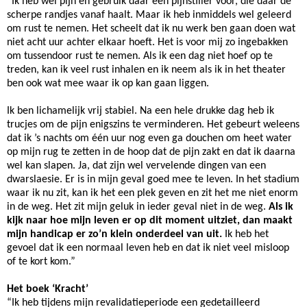
“Ik heb wel pijn en gebruik daar een pijnstiller voor, die daar de
scherpe randjes vanaf haalt. Maar ik heb inmiddels wel geleerd
om rust te nemen. Het scheelt dat ik nu werk ben gaan doen wat
niet acht uur achter elkaar hoeft. Het is voor mij zo ingebakken
om tussendoor rust te nemen. Als ik een dag niet hoef op te
treden, kan ik veel rust inhalen en ik neem als ik in het theater
ben ook wat mee waar ik op kan gaan liggen.
Ik ben lichamelijk vrij stabiel. Na een hele drukke dag heb ik
trucjes om de pijn enigszins te verminderen. Het gebeurt weleens
dat ik ’s nachts om één uur nog even ga douchen om heet water
op mijn rug te zetten in de hoop dat de pijn zakt en dat ik daarna
wel kan slapen. Ja, dat zijn wel vervelende dingen van een
dwarslaesie. Er is in mijn geval goed mee te leven. In het stadium
waar ik nu zit, kan ik het een plek geven en zit het me niet enorm
in de weg. Het zit mijn geluk in ieder geval niet in de weg.
Als ik
kijk naar hoe mijn leven er op dit moment uitziet, dan maakt
mijn handicap er zo’n klein onderdeel van uit.
Ik heb het
gevoel dat ik een normaal leven heb en dat ik niet veel misloop
of te kort kom.”
Het boek ‘Kracht’
“Ik heb tijdens mijn revalidatieperiode een gedetailleerd