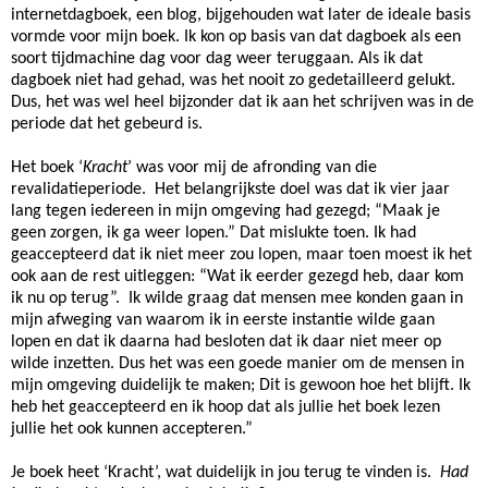
internetdagboek, een blog, bijgehouden wat later de ideale basis
vormde voor mijn boek. Ik kon op basis van dat dagboek als een
soort tijdmachine dag voor dag weer teruggaan. Als ik dat
dagboek niet had gehad, was het nooit zo gedetailleerd gelukt.
Dus, het was wel heel bijzonder dat ik aan het schrijven was in de
periode dat het gebeurd is.
Het boek ‘
Kracht
’ was voor mij de afronding van die
revalidatieperiode. Het belangrijkste doel was dat ik vier jaar
lang tegen iedereen in mijn omgeving had gezegd; “Maak je
geen zorgen, ik ga weer lopen.” Dat mislukte toen. Ik had
geaccepteerd dat ik niet meer zou lopen, maar toen moest ik het
ook aan de rest uitleggen: “Wat ik eerder gezegd heb, daar kom
ik nu op terug”. Ik wilde graag dat mensen mee konden gaan in
mijn afweging van waarom ik in eerste instantie wilde gaan
lopen en dat ik daarna had besloten dat ik daar niet meer op
wilde inzetten. Dus het was een goede manier om de mensen in
mijn omgeving duidelijk te maken; Dit is gewoon hoe het blijft. Ik
heb het geaccepteerd en ik hoop dat als jullie het boek lezen
jullie het ook kunnen accepteren.”
Je boek heet ‘Kracht’, wat duidelijk in jou terug te vinden is.
Had