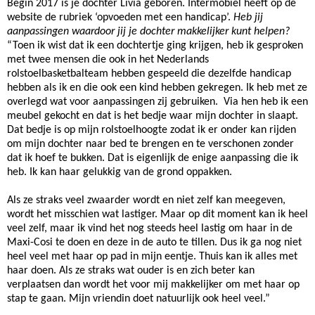
Begin 2017 is je dochter Livia geboren. Intermobiel heeft op de
website de rubriek ‘opvoeden met een handicap’.
Heb jij
aanpassingen waardoor jij je dochter makkelijker kunt helpen?
“Toen ik wist dat ik een dochtertje ging krijgen, heb ik gesproken
met twee mensen die ook in het Nederlands
rolstoelbasketbalteam hebben gespeeld die dezelfde handicap
hebben als ik en die ook een kind hebben gekregen. Ik heb met ze
overlegd wat voor aanpassingen zij gebruiken. Via hen heb ik een
meubel gekocht en dat is het bedje waar mijn dochter in slaapt.
Dat bedje is op mijn rolstoelhoogte zodat ik er onder kan rijden
om mijn dochter naar bed te brengen en te verschonen zonder
dat ik hoef te bukken. Dat is eigenlijk de enige aanpassing die ik
heb. Ik kan haar gelukkig van de grond oppakken.
Als ze straks veel zwaarder wordt en niet zelf kan meegeven,
wordt het misschien wat lastiger. Maar op dit moment kan ik heel
veel zelf, maar ik vind het nog steeds heel lastig om haar in de
Maxi-Cosi te doen en deze in de auto te tillen. Dus ik ga nog niet
heel veel met haar op pad in mijn eentje. Thuis kan ik alles met
haar doen. Als ze straks wat ouder is en zich beter kan
verplaatsen dan wordt het voor mij makkelijker om met haar op
stap te gaan. Mijn vriendin doet natuurlijk ook heel veel.”