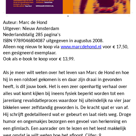
Auteur: Marc de Hond
Uitgever: Nieuw Amsterdam
Nederlandstalig 285 pagina's
ISBN 9789046804087 uitgegeven in augustus 2008.
Alleen nog nieuw te koop via
www.marcdehond.nl
voor € 17,50,
een gesigneerd exemplaar.
Ook als e-book te koop voor € 13,99.
Als je meer wilt weten over het leven van Marc de Hond en hoe
hij in een rolstoel gekomen is en daar zijn draai in gevonden
heeft, is dit jouw boek. Het is een zeer openhartig verhaal over
alles wat komt kijken bij ineens fysiek beperkt worden tot een
jarenlang revalidatieproces waardoor hij uiteindelijk na vier jaar
bikkelen weer zelfstandig geworden is. De kracht spat er van af.
Hij schrijft gedetailleerd wat er gebeurt en laat niets weg. Droge
humor en ongemakjes bezorgen een gevoel van herkenning en
een glimlach. Een aanrader om te lezen en het leest makkelijk
weg omdat je wilt weten hoe het afloopt. Cijfer: 9