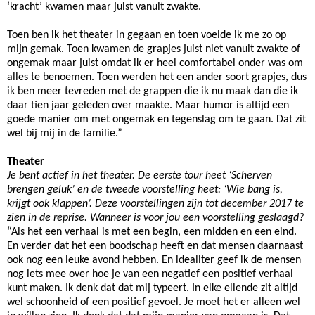
‘kracht’ kwamen maar juist vanuit zwakte.
Toen ben ik het theater in gegaan en toen voelde ik me zo op
mijn gemak. Toen kwamen de grapjes juist niet vanuit zwakte of
ongemak maar juist omdat ik er heel comfortabel onder was om
alles te benoemen. Toen werden het een ander soort grapjes, dus
ik ben meer tevreden met de grappen die ik nu maak dan die ik
daar tien jaar geleden over maakte. Maar humor is altijd een
goede manier om met ongemak en tegenslag om te gaan. Dat zit
wel bij mij in de familie.”
Theater
Je bent actief in het theater. De eerste tour heet ‘Scherven
brengen geluk’ en de tweede voorstelling heet:
‘Wie bang is,
krijgt ook klappen’. Deze voorstellingen zijn tot december 2017 te
zien in de reprise. Wanneer is voor jou een voorstelling geslaagd?
“Als het een verhaal is met een begin, een midden en een eind.
En verder dat het een boodschap heeft en dat mensen daarnaast
ook nog een leuke avond hebben. En idealiter geef ik de mensen
nog iets mee over hoe je van een negatief een positief verhaal
kunt maken. Ik denk dat dat mij typeert. In elke ellende zit altijd
wel schoonheid of een positief gevoel. Je moet het er alleen wel