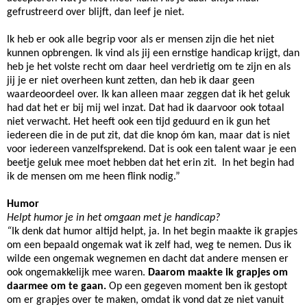
gefrustreerd over blijft, dan leef je niet.
Ik heb er ook alle begrip voor als er mensen zijn die het niet
kunnen opbrengen. Ik vind als jij een ernstige handicap krijgt, dan
heb je het volste recht om daar heel verdrietig om te zijn en als
jij je er niet overheen kunt zetten, dan heb ik daar geen
waardeoordeel over. Ik kan alleen maar zeggen dat ik het geluk
had dat het er bij mij wel inzat. Dat had ik daarvoor ook totaal
niet verwacht. Het heeft ook een tijd geduurd en ik gun het
iedereen die in de put zit, dat die knop óm kan, maar dat is niet
voor iedereen vanzelfsprekend. Dat is ook een talent waar je een
beetje geluk mee moet hebben dat het erin zit. In het begin had
ik de mensen om me heen flink nodig.”
Humor
Helpt humor je in het omgaan met je handicap?
“
Ik denk dat humor altijd helpt, ja. In het begin maakte ik grapjes
om een bepaald ongemak wat ik zelf had, weg te nemen. Dus ik
wilde een ongemak wegnemen en dacht dat andere mensen er
ook ongemakkelijk mee waren.
Daarom maakte ik grapjes om
daarmee om te gaan.
Op een gegeven moment ben ik gestopt
om er grapjes over te maken, omdat ik vond dat ze niet vanuit