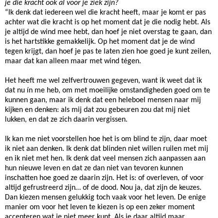
je die kracht ook al voor je ziek zijn?
“Ik denk dat iedereen wel die kracht heeft, maar je komt er pas
achter wat die kracht is op het moment dat je die nodig hebt. Als
je altijd de wind mee hebt, dan hoef je niet overstag te gaan, dan
is het hartstikke gemakkelijk. Op het moment dat je de wind
tegen krijgt, dan hoef je pas te laten zien hoe goed je kunt zeilen,
maar dat kan alleen maar met wind tégen.
Het heeft me wel zelfvertrouwen gegeven, want ik weet dat ik
dat nu ín me heb, om met moeilijke omstandigheden goed om te
kunnen gaan, maar ik denk dat een heleboel mensen naar mij
kijken en denken: als mij dat zou gebeuren zou dat mij niet
lukken, en dat ze zich daarin vergissen.
Ik kan me niet voorstellen hoe het is om blind te zijn, daar moet
ik niet aan denken. Ik denk dat blinden niet willen ruilen met mij
en ik niet met hen. Ik denk dat veel mensen zich aanpassen aan
hun nieuwe leven en dat ze dan niet van tevoren kunnen
inschatten hoe goed ze daarin zijn. Het is: of overleven, of voor
altijd gefrustreerd zijn… of de dood. Nou ja, dat zijn de keuzes.
Dan kiezen mensen gelukkig toch vaak voor het leven. De enige
manier om voor het leven te kiezen is op een zeker moment
accepteren wat je niet meer kunt. Als je daar altijd maar