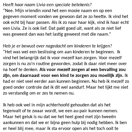
Heeft haar naam Livia een speciale betekenis?
“Nee. Mijn vriendin vond het een mooie naam en op een
gegeven moment vonden we gewoon dat ze zo heette. Ik vind het
ook echt bij haar passen. Als ik zo naar haar kijk, vind ik haar echt
een Livia. Ze is ook lief. Dat pakt goed uit, want als ze niet lief
was geweest dan was het lastig geweest met die naam.”
Heb je er bewust over nagedacht om kinderen te krijgen?
“Het was wel een beslissing om aan kinderen te beginnen. Ik
vind het belangrijk dat ik voor mezelf kan zorgen. Voor mezelf
zorgen is nu zo’n routine geworden, zodat ik daar niet meer over
na hoef te denken.
Als voor mezelf zorgen al een bevalling zou
zijn, om daarnaast voor een kind te zorgen zou moeilijk zijn.
Ik
had er niet veel eerder aan kunnen beginnen. Nu heb ik mezelf zo
goed onder controle dat ik dit wel aandurf. Maar het lijkt me niet
zo verstandig om er zes te nemen nu.
Ik heb ook wel in mijn achterhoofd gehouden dat als het
tegenvalt of te zwaar wordt, we een au-pair kunnen nemen.
Maar het geluk is nu dat we het heel goed met zijn tweeën
aankunnen en dat we er bijna geen hulp bij nodig hebben. Ik ben
er heel blij mee, maar ik sta ervoor open als het toch ooit te