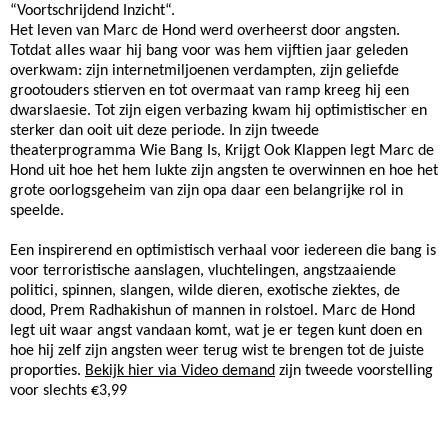
“Voortschrijdend Inzicht“.
Het leven van Marc de Hond werd overheerst door angsten.
Totdat alles waar hij bang voor was hem vijftien jaar geleden
overkwam: zijn internetmiljoenen verdampten, zijn geliefde
grootouders stierven en tot overmaat van ramp kreeg hij een
dwarslaesie. Tot zijn eigen verbazing kwam hij optimistischer en
sterker dan ooit uit deze periode. In zijn tweede
theaterprogramma Wie Bang Is, Krijgt Ook Klappen legt Marc de
Hond uit hoe het hem lukte zijn angsten te overwinnen en hoe het
grote oorlogsgeheim van zijn opa daar een belangrijke rol in
speelde.
Een inspirerend en optimistisch verhaal voor iedereen die bang is
voor terroristische aanslagen, vluchtelingen, angstzaaiende
politici, spinnen, slangen, wilde dieren, exotische ziektes, de
dood, Prem Radhakishun of mannen in rolstoel. Marc de Hond
legt uit waar angst vandaan komt, wat je er tegen kunt doen en
hoe hij zelf zijn angsten weer terug wist te brengen tot de juiste
proporties.
Bekijk hier via Video demand
zijn tweede voorstelling
voor slechts €3,99