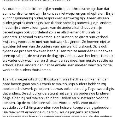
Als ouder met een lichamelijke handicap en chronische pijn kan dat
soms confronterend zijn. Je kunt ze niet wegbrengen of ophalen. En je
kunt nog minder bij oudergesprekken aanwezig zijn. Alleen als een
oudergesprek overdag is, kan ik daar soms bij aanwezig zijn. Anders
moet mijn vrouw alleen gaan. Aan de andere kant hebben mijn
beperkingen ook voordelen! Zo is er altijd iemand thuis als de
kinderen uit school thuiskomen. Dan kunnen ze direct hun verhaal
kwijt, nog voordat ze met hun huiswerk beginnen. Ze hoeven niet te
wachten tot een van de ouders van hun werk thuiskomt. Dit is ook
tijdens de proefwerkweken handig. Dan zijn ze maar één uur of twee
uren op school, de rest van de dag zijn ze thuis aan het leren. Ik maak
als vader ook wat meer en directer van ze mee: hun eerste reactie na
school is heel anders dan dat ze enkele uren moeten wachten tot de
werkende ouders thuiskomen.
Toen ik vroeger uit school thuiskwam, was het thee drinken en dan
naar boven gaan om huiswerk te maken. Mijn ouders hebben mij
nooit met huiswerk geholpen, dat was ook niet nodig. Tegenwoordig is
dat anders. De school ondersteunt het zelfs als ouders de kinderen
begeleiden bij het maken van het huiswerk en bij het leren voor de
toetsen. Op de middelbare scholen worden zelfs voor ouders
speciale voorlichtingsavonden voor huiswerkbegeleiding gehouden.
Die taak komt er voor de ouders bij. Als de jongens uit school
thuiskomen dan kan ik daarmee beginnen, tenminste als dat nodig is.