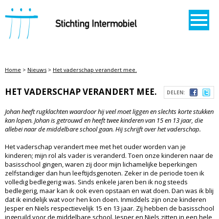
STICHTING INTERMOBIEL
Home
>
Nieuws
>
Het vaderschap verandert mee.
HET VADERSCHAP VERANDERT MEE.
DELEN:
Johan heeft rugklachten waardoor hij veel moet liggen en slechts korte stukken
kan lopen. Johan is getrouwd en heeft twee kinderen van 15 en 13 jaar, die
allebei naar de middelbare school gaan. Hij schrijft over het vaderschap.
Het vaderschap verandert mee met het ouder worden van je
kinderen; mijn rol als vader is veranderd. Toen onze kinderen naar de
basisschool gingen, waren zij door mijn lichamelijke beperkingen
zelfstandiger dan hun leeftijdsgenoten. Zeker in de periode toen ik
volledig bedlegerig was. Sinds enkele jaren ben ik nog steeds
bedlegerig, maar kan ik ook even opstaan en wat doen. Dan was ik blij
dat ik eindelijk wat voor hen kon doen. Inmiddels zijn onze kinderen
Jesper en Niels respectievelijk 15 en 13 jaar. Zij hebben de basisschool
ingeruild voor de middelbare school. Jesper en Niels zitten in een hele