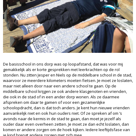
De basisschool in ons dorp was op loopafstand, dat was voor mij
gemakkelijk als er korte gesprekken met leerkrachten op de rol
stonden. Nu zitten Jesper en Niels op de middelbare school in de stad,
waarvoor ze meerdere kilometers moeten fietsen. Je moet ze loslaten,
maar niet alleen door naar een andere school te gaan. Op de
middelbare school krijgen ze ook andere klasgenoten en vrienden,
die ook in de stad of in een ander dorp wonen. Als ze daarmee
afspreken om daar te gamen of voor een gezamenlijke
schoolopdracht, dan is dat toch anders. Je kent hun nieuwe vrienden
aanvankelijk niet en ook hun ouders niet. Of ze spreken af om ’s
avonds naar de kermis in de stad te gaan, dan moet je jezelf als
ouder daar even overheen zetten. Je moet ze dan echt loslaten, dan
komen er andere zorgen om de hoek kijken. Iedere leeftijdsfase van
je kind brengt andere zorgen met zich mee.