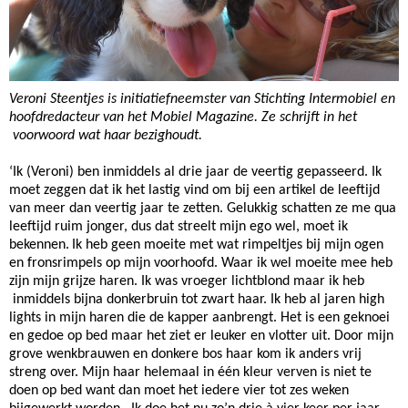
Veroni Steentjes is initiatiefneemster van Stichting Intermobiel en
hoofdredacteur van het Mobiel Magazine. Ze schrijft in het
voorwoord wat haar bezighoudt.
‘Ik (Veroni) ben inmiddels al drie jaar de veertig gepasseerd. Ik
moet zeggen dat ik het lastig vind om bij een artikel de leeftijd
van meer dan veertig jaar te zetten. Gelukkig schatten ze me qua
leeftijd ruim jonger, dus dat streelt mijn ego wel, moet ik
bekennen.
Ik heb geen moeite met wat rimpeltjes bij mijn ogen
en fronsrimpels op mijn voorhoofd. Waar ik wel moeite mee heb
zijn mijn grijze haren. Ik was vroeger lichtblond maar ik heb
inmiddels bijna donkerbruin tot zwart haar. Ik heb al jaren high
lights in mijn haren die de kapper aanbrengt. Het is een geknoei
en gedoe op bed maar het ziet er leuker en vlotter uit. Door mijn
grove wenkbrauwen en donkere bos haar kom ik anders vrij
streng over. Mijn haar helemaal in één kleur verven is niet te
doen op bed want dan moet het iedere vier tot zes weken