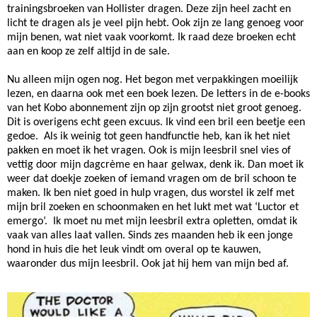
trainingsbroeken van Hollister dragen. Deze zijn heel zacht en
licht te dragen als je veel pijn hebt. Ook zijn ze lang genoeg voor
mijn benen, wat niet vaak voorkomt. Ik raad deze broeken echt
aan en koop ze zelf altijd in de sale.
Nu alleen mijn ogen nog. Het begon met verpakkingen moeilijk
lezen, en daarna ook met een boek lezen. De letters in de e-books
van het Kobo abonnement zijn op zijn grootst niet groot genoeg.
Dit is overigens echt geen excuus. Ik vind een bril een beetje een
gedoe. Als ik weinig tot geen handfunctie heb, kan ik het niet
pakken en moet ik het vragen. Ook is mijn leesbril snel vies of
vettig door mijn dagcrème en haar gelwax, denk ik. Dan moet ik
weer dat doekje zoeken of iemand vragen om de bril schoon te
maken. Ik ben niet goed in hulp vragen, dus worstel ik zelf met
mijn bril zoeken en schoonmaken en het lukt met wat ‘Luctor et
emergo’. Ik moet nu met mijn leesbril extra opletten, omdat ik
vaak van alles laat vallen. Sinds zes maanden heb ik een jonge
hond in huis die het leuk vindt om overal op te kauwen,
waaronder dus mijn leesbril. Ook jat hij hem van mijn bed af.