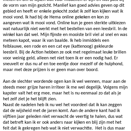
de vorm van mijn gezicht. Manlief kan goed advies geven op dit
gebied en heeft er enkele gekocht zodat ik zelf kon kijken wat ik
mooi vond. Ik had bij de Hema online gekeken en kon zo
aangeven wat ik mooi vond. Online kun je geen sterkte uitkiezen
wat natuurlijk niet werkt met het bestellen van een leesbril. In de
winkel kan dat wel. Mijn fijnste en mooiste bril viel al snel en was
meteen kapot, waar ik van baalde. Ik heb inmiddels een
felblauwe, een rode en een cat eye (kattenoog) gekleurde
leesbril. Bij de Action hebben ze ook met regelmaat leuke brillen
voor weinig geld, alleen net niet toen ik er een nodig had. Er
sneuvelt er dus nu af en toe eentje door mezelf of de hulphond,
maar met deze prijzen is er geen man over boord.
Aan de slechter wordende ogen kan ik wel wennen, maar aan de
steeds meer grijze haren irriteer ik me wel degelijk. Volgens mijn
kapster valt het erg mee, maar het is nu eenmaal zo dat als je
het zelf ziet je het blijft zien.
Naast de nadelen heb ik nu wel het voordeel dat ik kan zeggen
dat de wijsheid met de jaren komt. Aan de andere kant had ik
vijftien jaar geleden niet verwacht de veertig te halen, dus wat
dat betreft kan ik er ook anders naar kijken en blij zijn met het
feit dat ik gekregen heb wat ik niet verwachtte. Het is dus maar