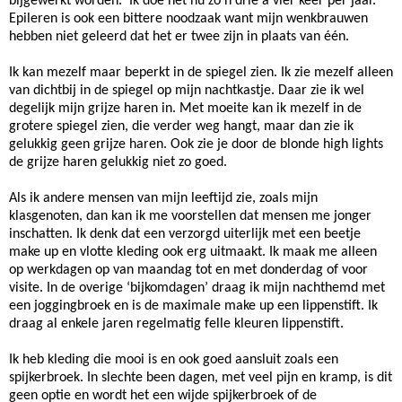
bijgewerkt worden. Ik doe het nu zo’n drie à vier keer per jaar.
Epileren is ook een bittere noodzaak want mijn wenkbrauwen
hebben niet geleerd dat het er twee zijn in plaats van één.
Ik kan mezelf maar beperkt in de spiegel zien. Ik zie mezelf alleen
van dichtbij in de spiegel op mijn nachtkastje. Daar zie ik wel
degelijk mijn grijze haren in. Met moeite kan ik mezelf in de
grotere spiegel zien, die verder weg hangt, maar dan zie ik
gelukkig geen grijze haren. Ook zie je door de blonde high lights
de grijze haren gelukkig niet zo goed.
Als ik andere mensen van mijn leeftijd zie, zoals mijn
klasgenoten, dan kan ik me voorstellen dat mensen me jonger
inschatten. Ik denk dat een verzorgd uiterlijk met een beetje
make up en vlotte kleding ook erg uitmaakt. Ik maak me alleen
op werkdagen op van maandag tot en met donderdag of voor
visite. In de overige ‘bijkomdagen’ draag ik mijn nachthemd met
een joggingbroek en is de maximale make up een lippenstift. Ik
draag al enkele jaren regelmatig felle kleuren lippenstift.
Ik heb kleding die mooi is en ook goed aansluit zoals een
spijkerbroek. In slechte been dagen, met veel pijn en kramp, is dit
geen optie en wordt het een wijde spijkerbroek of de