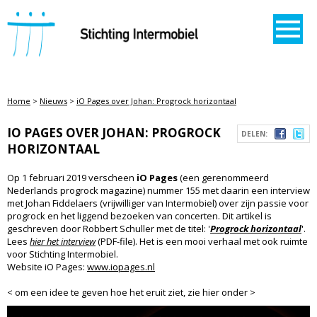
STICHTING INTERMOBIEL
Home
>
Nieuws
>
iO Pages over Johan: Progrock horizontaal
IO PAGES OVER JOHAN: PROGROCK
DELEN:
HORIZONTAAL
Op 1 februari 2019 verscheen
iO Pages
(een gerenommeerd
Nederlands progrock magazine) nummer 155 met daarin een interview
met Johan Fiddelaers (vrijwilliger van Intermobiel) over zijn passie voor
progrock en het liggend bezoeken van concerten. Dit artikel is
geschreven door Robbert Schuller met de titel: '
Progrock horizontaal
'.
Lees
hier het interview
(PDF-file). Het is een mooi verhaal met ook ruimte
voor Stichting Intermobiel.
Website iO Pages:
www.iopages.nl
< om een idee te geven hoe het eruit ziet, zie hier onder >