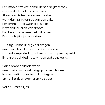
Een mooie strakke aansluitende spijkerbroek
is waar ik al erg lang naar zoek.
Alleen kan ik hem nooit aantrekken
want dan zal ik van de pijn verrekken.
Een leren broek waar ik in woon
is waar ik al jaren van droom.
De droom zal alleen niet uitkomen.
Dus het blijft bij erover dromen.
Qua figuur kan ik erg veel dragen
maar mijn huid kan veel niet verdragen.
Ondanks mijn kleding tic ben ik in shoppen beperkt
Er is niet veel kleding te vinden wat echt werkt.
Soms probeer ik iets weer
maar het komt regelmatig op hetzelfde neer.
Het belandt ergens in de kledingkast
en het ligt daar over jaren nog vast.
Veroni Steentjes