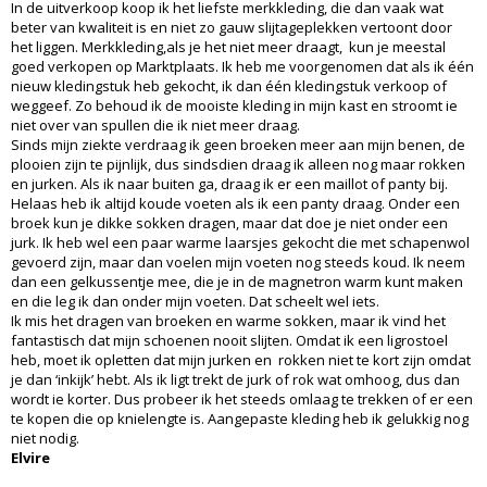
In de uitverkoop koop ik het liefste merkkleding, die dan vaak wat
beter van kwaliteit is en niet zo gauw slijtageplekken vertoont door
het liggen. Merkkleding,als je het niet meer draagt, kun je meestal
goed verkopen op Marktplaats. Ik heb me voorgenomen dat als ik één
nieuw kledingstuk heb gekocht, ik dan één kledingstuk verkoop of
weggeef. Zo behoud ik de mooiste kleding in mijn kast en stroomt ie
niet over van spullen die ik niet meer draag.
Sinds mijn ziekte verdraag ik geen broeken meer aan mijn benen, de
plooien zijn te pijnlijk, dus sindsdien draag ik alleen nog maar rokken
en jurken. Als ik naar buiten ga, draag ik er een maillot of panty bij.
Helaas heb ik altijd koude voeten als ik een panty draag. Onder een
broek kun je dikke sokken dragen, maar dat doe je niet onder een
jurk. Ik heb wel een paar warme laarsjes gekocht die met schapenwol
gevoerd zijn, maar dan voelen mijn voeten nog steeds koud. Ik neem
dan een gelkussentje mee, die je in de magnetron warm kunt maken
en die leg ik dan onder mijn voeten. Dat scheelt wel iets.
Ik mis het dragen van broeken en warme sokken, maar ik vind het
fantastisch dat mijn schoenen nooit slijten. Omdat ik een ligrostoel
heb, moet ik opletten dat mijn jurken en rokken niet te kort zijn omdat
je dan ‘inkijk’ hebt. Als ik ligt trekt de jurk of rok wat omhoog, dus dan
wordt ie korter. Dus probeer ik het steeds omlaag te trekken of er een
te kopen die op knielengte is. Aangepaste kleding heb ik gelukkig nog
niet nodig.
Elvire