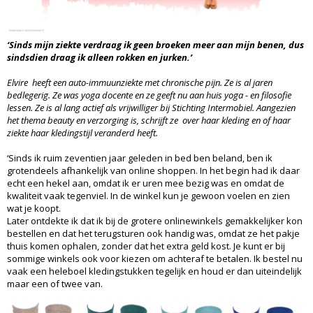
‘Sinds mijn ziekte verdraag ik geen broeken meer aan mijn benen, dus
sindsdien draag ik alleen rokken en jurken.’
Elvire heeft een auto-immuunziekte met chronische pijn. Ze is al jaren
bedlegerig. Ze was yoga docente en ze geeft nu aan huis yoga - en filosofie
lessen. Ze is al lang actief als vrijwilliger bij Stichting Intermobiel. Aangezien
het thema beauty en verzorging is, schrijft ze over haar kleding en of haar
ziekte haar kledingstijl veranderd heeft.
‘Sinds ik ruim zeventien jaar geleden in bed ben beland, ben ik
grotendeels afhankelijk van online shoppen. In het begin had ik daar
echt een hekel aan, omdat ik er uren mee bezig was en omdat de
kwaliteit vaak tegenviel. In de winkel kun je gewoon voelen en zien
wat je koopt.
Later ontdekte ik dat ik bij de grotere onlinewinkels gemakkelijker kon
bestellen en dat het terugsturen ook handig was, omdat ze het pakje
thuis komen ophalen, zonder dat het extra geld kost. Je kunt er bij
sommige winkels ook voor kiezen om achteraf te betalen. Ik bestel nu
vaak een heleboel kledingstukken tegelijk en houd er dan uiteindelijk
maar een of twee van.