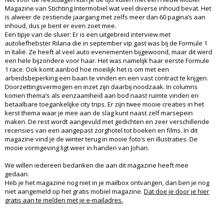
Magazine van Stichting Intermobiel wat veel diverse inhoud bevat. Het
is alweer de zestiende jaargang met zelfs meer dan 60 pagina’s aan
inhoud, dus je bent er even zoet mee.
Een tipje van de sluier: Er is een uitgebreid interview met
autoliefhebster Rilana die in september vip gast was bij de Formule 1
in Italië. Ze heeft al veel auto evenementen bijgewoond, maar dit werd
een hele bijzondere voor haar. Het was namelijk haar eerste Formule
1 race. Ook komt aanbod hoe moeilijk het is om met een
arbeidsbeperking een baan te vinden en een vast contract te krijgen.
Doorzettingsvermogen en inzet zijn daarbij noodzaak. In columns
komen thema’s als eenzaamheid aan bod naast ruimte vinden en
betaalbare toegankelijke city trips. Er zijn twee mooie creaties in het
kerst thema waar je mee aan de slag kunt naast zelf marsepein
maken. De rest wordt aangevuld met gedichten en zeer verschillende
recensies van een aangepast zorghotel tot boeken en films. In dit
magazine vind je de winter terug in mooie foto’s en illustraties. De
mooie vormgeving ligt weer in handen van Johan.
We willen iedereen bedanken die aan dit magazine heeft mee
gedaan.
Heb je het magazine nog niet in je mailbox ontvangen, dan ben je nog
niet aangemeld op het gratis mobiel magazine.
Dat doe je door je hier
gratis aan te melden met je e-mailadres.