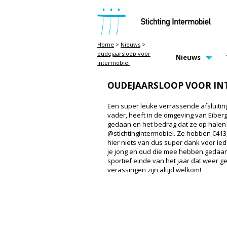
STICHTING INTERMOBIEL
Home
>
Nieuws
>
oudejaarsloop voor
MAIN PAGE N
Nieuws
Intermobiel
OUDEJAARSLOOP VOOR IN
Een super leuke verrassende afsluiting
vader, heeft in de omgeving van Eibe
gedaan en het bedrag dat ze op halen i
@stichtingintermobiel. Ze hebben €413,
hier niets van dus super dank voor ied
je jong en oud die mee hebben gedaan
sportief einde van het jaar dat weer g
verassingen zijn altijd welkom!