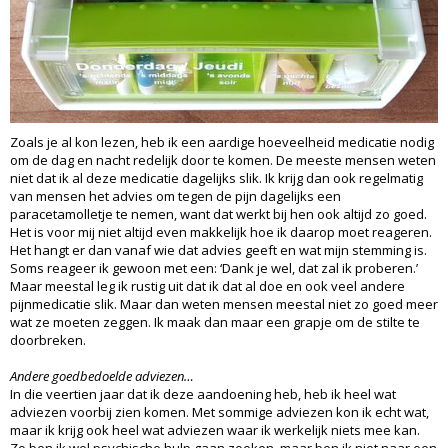
Zoals je al kon lezen, heb ik een aardige hoeveelheid medicatie nodig
om de dag en nacht redelijk door te komen. De meeste mensen weten
niet dat ik al deze medicatie dagelijks slik. Ik krijg dan ook regelmatig
van mensen het advies om tegen de pijn dagelijks een
paracetamolletje te nemen, want dat werkt bij hen ook altijd zo goed.
Het is voor mij niet altijd even makkelijk hoe ik daarop moet reageren.
Het hangt er dan vanaf wie dat advies geeft en wat mijn stemming is.
Soms reageer ik gewoon met een: ‘Dank je wel, dat zal ik proberen.’
Maar meestal leg ik rustig uit dat ik dat al doe en ook veel andere
pijnmedicatie slik. Maar dan weten mensen meestal niet zo goed meer
wat ze moeten zeggen. Ik maak dan maar een grapje om de stilte te
doorbreken.
Andere goedbedoelde adviezen…
In die veertien jaar dat ik deze aandoening heb, heb ik heel wat
adviezen voorbij zien komen. Met sommige adviezen kon ik echt wat,
maar ik krijg ook heel wat adviezen waar ik werkelijk niets mee kan.
Zo ben ik wel psychische hulp gaan zoeken, maar ben ik niet naar een