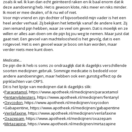
zoals ik wil. Ik kan dan echt geïrriteerd raken en ik baal enorm dat ik
deze aandoening heb. Het is gewoon klote, niks meer en niks minder.
Ik moet er mee dealen, of ik nu wil of niet.
Voor mijn vriend en zijn dochter of bijvoorbeeld mijn vader is het een
heel ander verhaal. Zij bekijken het letterlijk vanaf de andere kant. Zij
zien iemand pijn hebben, waar ze veel om geven. Dat is moeilijk en ze
willen er alles aan doen om de pijn bij jou weg te nemen. Maar juist dat
gaat niet. Een gevoel van machteloosheid is het gevolg, dat is een
rotgevoel. Het is een gevoel waar je boos om kan worden, maar
verder niets mee kunt doen.
Medicatie…
De pijn die ik heb is soms zo ondraaglijk dat ik dagelijks verschillende
soorten medicijnen gebruik. Sommige medicatie is bedoeld voor
andere aandoeningen, maar hebben ook een gunstig effect op de
pijnklachten van CRPS.
Dit is het lijstje van medicijnen dat ik dagelijks slik:
•
Paracetamol
, https://www.apotheek.nl/medicijnen/paracetamol
•
Fentanylpleisters
, https://www.apotheek.nl/medicijnen/fentanyl
•
Oxycodon
, https://www.apotheek.nl/medicijnen/oxycodon
•Gabapentine, https://www.apotheek.nl/medicijnen/gabapentine
•
Venlafaxine
, https://www.apotheek.nl/medicijnen/venlafaxine
•
Oxazepam
, https://www.apotheek.nl/medicijnen/oxazepam
•
Mirtazapine
, https://www.apotheek.nl/medicijnen/mirtazapine