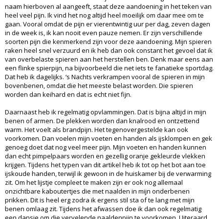
naam hierboven al aangeeft, staat deze aandoening in het teken van
heel veel pijn. Ik vind het nog altijd heel moeilijk om daar mee om te
gaan. Vooral omdat de pijn er vierentwintig uur per dag, zeven dagen
in de week is, ik kan nooit even pauze nemen. Er zijn verschillende
soorten pijn die kenmerkend zijn voor deze aandoening. Mijn spieren
raken heel snel verzuurd en ik heb dan ook constant het gevoel dat ik
van overbelaste spieren aan het herstellen ben. Denk maar eens aan
een flinke spierpijn, na bijvoorbeeld die net iets te fanatieke sportdag.
Dat heb ik dagelijks. ‘s Nachts verkrampen vooral de spieren in mijn
bovenbenen, omdat die het meeste belast worden. Die spieren
worden dan keihard en dat is echt niet fijn.
Daarnaast heb ik regelmatig opvlammingen. Dat is bijna altijd in mijn
benen of armen. De plekken worden dan knalrood en ontzettend
warm. Het voelt als brandpijn. Het tegenovergestelde kan ook
voorkomen. Dan voelen mijn voeten en handen als ijsklompen en gek
genoeg doet dat nog veel meer pijn. Mijn voeten en handen kunnen
dan echt pimpelpaars worden en gezellig oranje gekleurde vlekken
krijgen. Tijdens het typen van dit artikel heb ik tot op het bot aan toe
ijskoude handen, terwijl ik gewoon in de huiskamer bij de verwarming
zit. Om het lijstje compleet te maken zijn er ook nog allemaal
onzichtbare kaboutertjes die met naalden in mijn onderbenen
prikken. Dit is heel erg zodra ik ergens stil sta of te lang met mijn
benen omlaag zit. Tijdens het afwassen doe ik dan ook regelmatig
een dansje om die vervelende naaldenpijn te voorkomen. Uiteraard