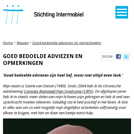
STICHTING INTERMOBIEL
Home
>
Nieuws
>
Goed bedoelde adviezen en opmerkingen
GOED BEDOELDE ADVIEZEN EN
DELEN:
OPMERKINGEN
‘Goed bedoelde adviezen zijn heel lief, maar niet altijd even leuk.’
Mijn naam is Sanne van Diesen (1980). Sinds 2004 heb ik de chronische
aandoening
Complex Regionaal Pain Syndrome (CRPS)
. De afgelopen jaren
heb ik in steeds meer delen van mijn lichaam pijn gekregen en heb ik veel aan
spierkracht moeten inleveren. Gelukkig sta ik heel positief in het leven. Ik doe
er alles aan om zo veel mogelijk mijn dagelijkse activiteiten zelfstandig voor
elkaar te krijgen, met hier en daar een beetje extra hulp.