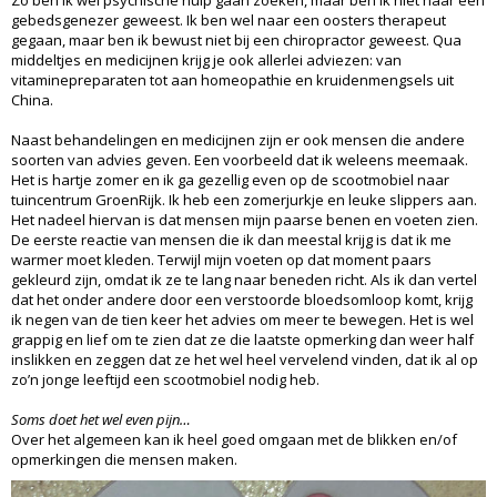
gebedsgenezer geweest. Ik ben wel naar een oosters therapeut
gegaan, maar ben ik bewust niet bij een chiropractor geweest. Qua
middeltjes en medicijnen krijg je ook allerlei adviezen: van
vitaminepreparaten tot aan homeopathie en kruidenmengsels uit
China.
Naast behandelingen en medicijnen zijn er ook mensen die andere
soorten van advies geven. Een voorbeeld dat ik weleens meemaak.
Het is hartje zomer en ik ga gezellig even op de scootmobiel naar
tuincentrum GroenRijk. Ik heb een zomerjurkje en leuke slippers aan.
Het nadeel hiervan is dat mensen mijn paarse benen en voeten zien.
De eerste reactie van mensen die ik dan meestal krijg is dat ik me
warmer moet kleden. Terwijl mijn voeten op dat moment paars
gekleurd zijn, omdat ik ze te lang naar beneden richt. Als ik dan vertel
dat het onder andere door een verstoorde bloedsomloop komt, krijg
ik negen van de tien keer het advies om meer te bewegen. Het is wel
grappig en lief om te zien dat ze die laatste opmerking dan weer half
inslikken en zeggen dat ze het wel heel vervelend vinden, dat ik al op
zo’n jonge leeftijd een scootmobiel nodig heb.
Soms doet het wel even pijn…
Over het algemeen kan ik heel goed omgaan met de blikken en/of
opmerkingen die mensen maken.