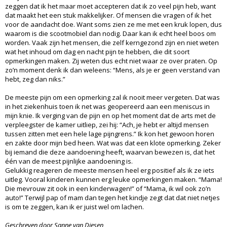
zeggen dat ik het maar moet accepteren dat ik zo veel pijn heb, want
dat maakt het een stuk makkelijker. Of mensen die vragen of ik het
voor de aandacht doe. Want soms zien ze me met een kruk lopen, dus
waarom is die scootmobiel dan nodig. Daar kan ik echt heel boos om
worden. Vaak zijn het mensen, die zelf kerngezond zijn en niet weten
wat het inhoud om dag en nacht pijn te hebben, die dit soort
opmerkingen maken. Zij weten dus echt niet waar ze over praten. Op
zo’n moment denk ik dan weleens: “Mens, als je er geen verstand van
hebt, zeg dan niks.”
De meeste pijn om een opmerking zal ik nooit meer vergeten. Dat was
in het ziekenhuis toen ik net was geopereerd aan een meniscus in
mijn knie. Ik verging van de pijn en op het moment dat de arts met de
verpleegster de kamer uitliep, zei hij: “Ach, je hebt er altijd mensen
tussen zitten met een hele lage pijngrens.” Ik kon het gewoon horen
en zakte door mijn bed heen. Wat was dat een klote opmerking. Zeker
bij iemand die deze aandoening heeft, waarvan bewezen is, dat het
één van de meest pijnlijke aandoening is.
Gelukkig reageren de meeste mensen heel erg positief als ik ze iets
uitleg. Vooral kinderen kunnen erg leuke opmerkingen maken. “Mama!
Die mevrouw zit ook in een kinderwagen!” of “Mama, ik wil ook zo’n
auto!” Terwijl pap of mam dan tegen het kindje zegt dat dat niet netjes
is om te zeggen, kan ik er juist wel om lachen.
Geschreven door Sanne van Diesen