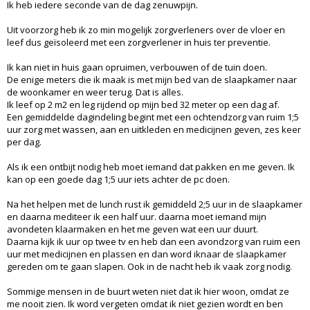
Ik heb iedere seconde van de dag zenuwpijn.
Uit voorzorg heb ik zo min mogelijk zorgverleners over de vloer en
leef dus geïsoleerd met een zorgverlener in huis ter preventie.
Ik kan niet in huis gaan opruimen, verbouwen of de tuin doen.
De enige meters die ik maak is met mijn bed van de slaapkamer naar
de woonkamer en weer terug. Dat is alles.
Ik leef op 2 m2 en leg rijdend op mijn bed 32 meter op een dag af.
Een gemiddelde dagindeling begint met een ochtendzorg van ruim 1;5
uur zorg met wassen, aan en uitkleden en medicijnen geven, zes keer
per dag.
Als ik een ontbijt nodig heb moet iemand dat pakken en me geven. Ik
kan op een goede dag 1;5 uur iets achter de pc doen.
Na het helpen met de lunch rust ik gemiddeld 2;5 uur in de slaapkamer
en daarna mediteer ik een half uur. daarna moet iemand mijn
avondeten klaarmaken en het me geven wat een uur duurt.
Daarna kijk ik uur op twee tv en heb dan een avondzorg van ruim een
uur met medicijnen en plassen en dan word iknaar de slaapkamer
gereden om te gaan slapen. Ook in de nacht heb ik vaak zorg nodig.
Sommige mensen in de buurt weten niet dat ik hier woon, omdat ze
me nooit zien. Ik word vergeten omdat ik niet gezien wordt en ben