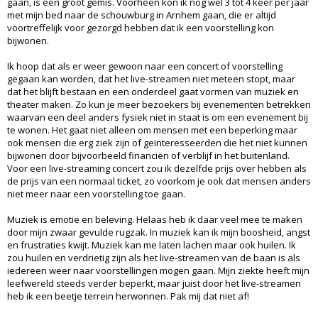
gaan, is een groot gemis. Voorheen kon ik nog wel 3 tot 4 keer per jaar
met mijn bed naar de schouwburg in Arnhem gaan, die er altijd
voortreffelijk voor gezorgd hebben dat ik een voorstelling kon
bijwonen.
Ik hoop dat als er weer gewoon naar een concert of voorstelling
gegaan kan worden, dat het live-streamen niet meteen stopt, maar
dat het blijft bestaan en een onderdeel gaat vormen van muziek en
theater maken. Zo kun je meer bezoekers bij evenementen betrekken
waarvan een deel anders fysiek niet in staat is om een evenement bij
te wonen. Het gaat niet alleen om mensen met een beperking maar
ook mensen die erg ziek zijn of geïnteresseerden die het niet kunnen
bijwonen door bijvoorbeeld financiën of verblijf in het buitenland.
Voor een live-streaming concert zou ik dezelfde prijs over hebben als
de prijs van een normaal ticket, zo voorkom je ook dat mensen anders
niet meer naar een voorstelling toe gaan.
Muziek is emotie en beleving. Helaas heb ik daar veel mee te maken
door mijn zwaar gevulde rugzak. In muziek kan ik mijn boosheid, angst
en frustraties kwijt. Muziek kan me laten lachen maar ook huilen. Ik
zou huilen en verdrietig zijn als het live-streamen van de baan is als
iedereen weer naar voorstellingen mogen gaan. Mijn ziekte heeft mijn
leefwereld steeds verder beperkt, maar juist door het live-streamen
heb ik een beetje terrein herwonnen. Pak mij dat niet af!