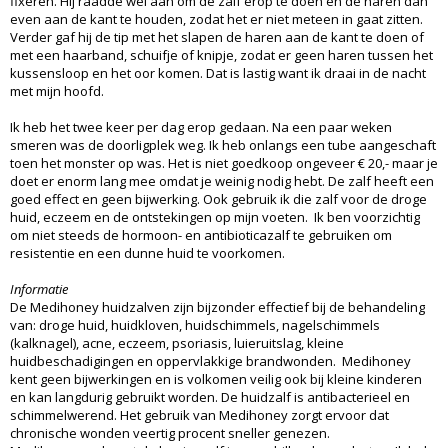
fixeren. Hij raadde wel aan om de zalf erop te doen en de haren dan
even aan de kant te houden, zodat het er niet meteen in gaat zitten.
Verder gaf hij de tip met het slapen de haren aan de kant te doen of
met een haarband, schuifje of knipje, zodat er geen haren tussen het
kussensloop en het oor komen. Dat is lastig want ik draai in de nacht
met mijn hoofd.
Ik heb het twee keer per dag erop gedaan. Na een paar weken
smeren was de doorligplek weg. Ik heb onlangs een tube aangeschaft
toen het monster op was. Het is niet goedkoop ongeveer € 20,- maar je
doet er enorm lang mee omdat je weinig nodig hebt. De zalf heeft een
goed effect en geen bijwerking. Ook gebruik ik die zalf voor de droge
huid, eczeem en de ontstekingen op mijn voeten. Ik ben voorzichtig
om niet steeds de hormoon- en antibioticazalf te gebruiken om
resistentie en een dunne huid te voorkomen.
Informatie
De Medihoney huidzalven zijn bijzonder effectief bij de behandeling
van: droge huid, huidkloven, huidschimmels, nagelschimmels
(kalknagel), acne, eczeem, psoriasis, luieruitslag, kleine
huidbeschadigingen en oppervlakkige brandwonden. Medihoney
kent geen bijwerkingen en is volkomen veilig ook bij kleine kinderen
en kan langdurig gebruikt worden. De huidzalf is antibacterieel en
schimmelwerend. Het gebruik van Medihoney zorgt ervoor dat
chronische wonden veertig procent sneller genezen.