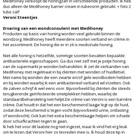
Medihoney verkoopt de honingzalf in verschillende producten. Ik heb
dus alleen de Medihoney barrier cream in tubevorm gebruikt. + foto 2
tube zalf
Veroni Steentjes
Ervaring van een wondconsulent met Medihoney
Producten op basis van honing worden veel gebruikt binnen de
wondzorg. Medihoney heeft meerdere soorten verband en crème in
het assortiment. De honing die er in zit is medicinale honing.
Niet alle honing is hetzelfde, sommige soorten bevatten bepaalde
antibacteriële eigenschappen. Ga dus niet zelf met je potje honing
van de supermarkt je wonden behandelen. Ik zet de verbanden van
Medihoney met regelmaat in bij cliënten met wonden of huidletsel.
Met name bij wonden die een zwarte en/of gele wondbodem hebben
en bij wonden waarbij ik een antibacterieel verband wil inzetten. Ook
de zalven schrijf ik wel eens voor. Bijvoorbeeld bij cliënten die steeds
terugkerende geïnfecteerde smetplekken hebben, waarbij de
standaardbehandeling niet helpt.De crème van Veroni is een barrière
crème. Dat houdt in dat het een beschermend laagje legt op de huid,
zodat deze beschermd is tegen vocht (bijvoorbeeld urine, ontlasting
of wondvocht). Ook kan het extra beschermlaagje helpen om schade
door schuifkrachten tegen te gaan.
Ik heb het voor dit laatste nog niet ingezet, maar ik vind het erg leuk
om te lezen dat Veroni hier zo tevreden mee is. Ik houd deze tip in