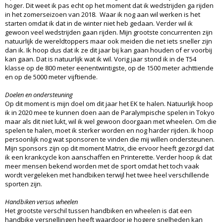
hoger. Dit weet ik pas echt op het moment dat ik wedstrijden ga rijden
in het zomerseizoen van 2018. Waar ik nog aan wil werken is het
starten omdat ik dat in de winter niet heb gedaan. Verder wil ik
gewoon veel wedstrijden gaan rijden. Mijn grootste concurrenten zijn
natuurlijk de wereldtoppers maar ook meiden die net iets sneller zijn
dan ik. Ik hoop dus dat ik ze dit jaar bij kan gaan houden of er voorbij
kan gaan. Dat is natuurlijk wat ik wil. Vorig jaar stond ik in de T54
klasse op de 800 meter eenentwintigste, op de 1500 meter achttiende
en op de 5000 meter vijftiende.
Doelen en ondersteuning
Op dit moment is mijn doel om dit jaar het EK te halen. Natuurlijk hoop
ik in 2020 mee te kunnen doen aan de Paralympische spelen in Tokyo
maar als dit niet lukt, wil ik wel gewoon doorgaan met wheelen. Om die
spelen te halen, moet ik sterker worden en nog harder rijden. Ik hoop
persoonlijk nog wat sponsoren te vinden die mij willen ondersteunen.
Mijn sponsors zijn op dit moment Matrix, die ervoor heeft gezorgd dat
ik een krankcycle kon aanschaffen en Printerette. Verder hoop ik dat
meer mensen bekend worden met de sport omdat het toch vaak
wordt vergeleken met handbiken terwijl het twee heel verschillende
sporten zijn.
Handbiken versus wheelen
Het grootste verschil tussen handbiken en wheelen is dat een
handbike versnellingen heeft waardoor je hogere snelheden kan