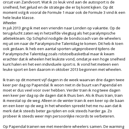
circuit van Zandvoort. Wat ik zo leuk vind aan de autosport is de
snelheid, het geluid en de strategie die er bij komt kijken. Op dit
moment volg ik vooral de Formule 1 maar ook de Formule 3 vind ik een
hele leuke klasse.
Wheelen
In juli 2013 ging ik met een vriendin naar Londen op vakantie. Op de
terugvlucht zaten wij in hetzelfde vliegtuig als het paralympische
atletiekteam. Op Schiphol nodigde de bondscoach van de wheelers
mij uit om naar de Paralympische Talentdag te komen. Dit heb ik toen
ook gedaan. Ik heb een aantal sporten uitgeprobeerd tijdens de
Paralympische Talentdag zoals rolstoelbasketbal maar ik kwam
erachter dat ik wheelen het leukste vond, omdat je een hoge snelheid
kunt halen en het een individuele sport is. Ik vond het meteen een
leuke sport en ben daarom in oktober 2013 begonnen met wheelen.
Ik train op dit moment vijf dagen in de week waarvan drie dagen twee
keer per dag op Papendal. Ik woon niet in de buurt van Papendal en
moet er dus veel voor over hebben. Verder train ik nog twee dagen
een keer per dag op de dagen dat ik thuis ben. Als ik thuis train, train
ik meestal op de weg. Alleen in de winter train ik een keer op de baan
en een keer op de weg. In het wheelen spreekt het me nu aan dat ik
merk dat ik steeds beter ga rijden en ook steeds harder ga. Zo
probeer ik steeds weer mijn persoonlijke records te verbeteren.
Op Papendal trainen we met meerdere wheelers samen. De warming