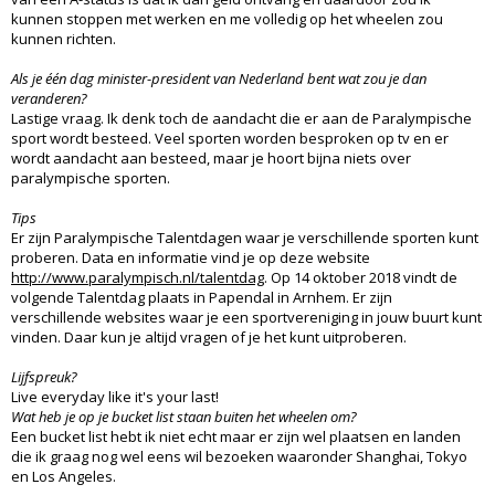
kunnen stoppen met werken en me volledig op het wheelen zou
kunnen richten.
Als je één dag minister
-
president van Nederland bent wat zou je dan
veranderen?
Lastige vraag. Ik denk toch de aandacht die er aan de Paralympische
sport wordt besteed. Veel sporten worden besproken op tv en er
wordt aandacht aan besteed, maar je hoort bijna niets over
paralympische sporten.
Tips
Er zijn Paralympische Talentdagen waar je verschillende sporten kunt
proberen. Data en informatie vind je op deze website
http://www.paralympisch.nl/talentdag
. Op 14 oktober 2018 vindt de
volgende Talentdag plaats in Papendal in Arnhem. Er zijn
verschillende websites waar je een sportvereniging in jouw buurt kunt
vinden. Daar kun je altijd vragen of je het kunt uitproberen.
Lijfspreuk?
Live everyday like it's your last!
Wat heb je op je bucket list staan buiten het wheelen om?
Een bucket list hebt ik niet echt maar er zijn wel plaatsen en landen
die ik graag nog wel eens wil bezoeken waaronder Shanghai, Tokyo
en Los Angeles.