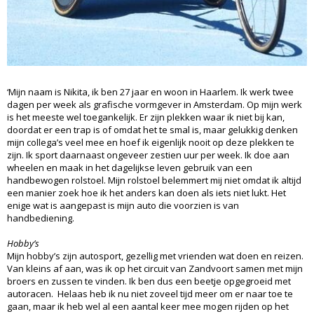
‘Mijn naam is Nikita, ik ben 27 jaar en woon in Haarlem. Ik werk twee
dagen per week als grafische vormgever in Amsterdam. Op mijn werk
is het meeste wel toegankelijk. Er zijn plekken waar ik niet bij kan,
doordat er een trap is of omdat het te smal is, maar gelukkig denken
mijn collega’s veel mee en hoef ik eigenlijk nooit op deze plekken te
zijn. Ik sport daarnaast ongeveer zestien uur per week. Ik doe aan
wheelen en maak in het dagelijkse leven gebruik van een
handbewogen rolstoel. Mijn rolstoel belemmert mij niet omdat ik altijd
een manier zoek hoe ik het anders kan doen als iets niet lukt. Het
enige wat is aangepast is mijn auto die voorzien is van
handbediening.
Hobby’s
Mijn hobby’s zijn autosport, gezellig met vrienden wat doen en reizen.
Van kleins af aan, was ik op het circuit van Zandvoort samen met mijn
broers en zussen te vinden. Ik ben dus een beetje opgegroeid met
autoracen. Helaas heb ik nu niet zoveel tijd meer om er naar toe te
gaan, maar ik heb wel al een aantal keer mee mogen rijden op het