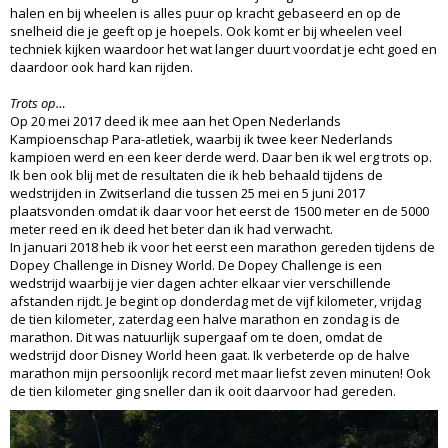
halen en bij wheelen is alles puur op kracht gebaseerd en op de
snelheid die je geeft op je hoepels. Ook komt er bij wheelen veel
techniek kijken waardoor het wat langer duurt voordat je echt goed en
daardoor ook hard kan rijden.
Trots op…
Op 20 mei 2017 deed ik mee aan het Open Nederlands
Kampioenschap Para-atletiek, waarbij ik twee keer Nederlands
kampioen werd en een keer derde werd. Daar ben ik wel erg trots op.
Ik ben ook blij met de resultaten die ik heb behaald tijdens de
wedstrijden in Zwitserland die tussen 25 mei en 5 juni 2017
plaatsvonden omdat ik daar voor het eerst de 1500 meter en de 5000
meter reed en ik deed het beter dan ik had verwacht.
In januari 2018 heb ik voor het eerst een marathon gereden tijdens de
Dopey Challenge in Disney World. De Dopey Challenge is een
wedstrijd waarbij je vier dagen achter elkaar vier verschillende
afstanden rijdt. Je begint op donderdag met de vijf kilometer, vrijdag
de tien kilometer, zaterdag een halve marathon en zondag is de
marathon. Dit was natuurlijk supergaaf om te doen, omdat de
wedstrijd door Disney World heen gaat. Ik verbeterde op de halve
marathon mijn persoonlijk record met maar liefst zeven minuten! Ook
de tien kilometer ging sneller dan ik ooit daarvoor had gereden.