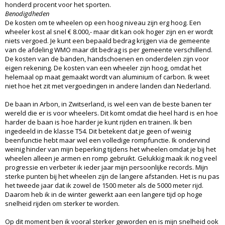
honderd procent voor het sporten.
Benodigdheden
De kosten om te wheelen op een hoog niveau zijn erg hoog. Een
wheeler kost al snel € 8.000,- maar dit kan ook hoger zijn en er wordt
niets vergoed. Je kunt een bepaald bedrag krijgen via de gemeente
van de afdeling WMO maar dit bedrag is per gemeente verschillend.
De kosten van de banden, handschoenen en onderdelen zijn voor
eigen rekening. De kosten van een wheeler zijn hoog, omdat het
helemaal op maat gemaakt wordt van aluminium of carbon. Ik weet
niet hoe het zit met vergoedingen in andere landen dan Nederland.
De baan in Arbon, in Zwitserland, is wel een van de beste banen ter
wereld die er is voor wheelers. Dit komt omdat die heel hard is en hoe
harder de baan is hoe harder je kunt rijden en trainen. Ik ben
ingedeeld in de klasse T54. Dit betekent dat je geen of weinig
beenfunctie hebt maar wel een volledige rompfunctie. Ik ondervind
weinig hinder van mijn beperking tijdens het wheelen omdat je bij het
wheelen alleen je armen en romp gebruikt. Gelukkig maak ik nog veel
progressie en verbeter ik ieder jaar mijn persoonlijke records. Mijn
sterke punten bij het wheelen zijn de langere afstanden. Het is nu pas
het tweede jaar dat ik zowel de 1500 meter als de 5000 meter rijd.
Daarom heb ik in de winter gewerkt aan een langere tijd op hoge
snelheid rijden om sterker te worden.
Op dit moment ben ik vooral sterker geworden en is mijn snelheid ook