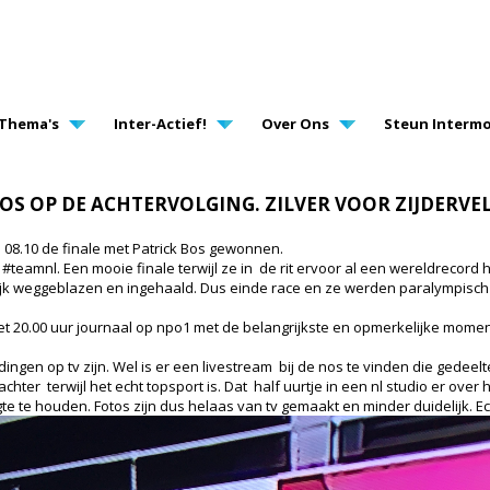
AVIGATION
Thema's
Inter-Actief!
Over Ons
Steun Intermo
S OP DE ACHTERVOLGING. ZILVER VOOR ZIJDERVE
8.10 de finale met Patrick Bos gewonnen.
teamnl. Een mooie finale terwijl ze in de rit ervoor al een wereldrecord
lijk weggeblazen en ingehaald. Dus einde race en ze werden paralympisc
het 20.00 uur journaal op npo1 met de belangrijkste en opmerkelijke mome
ndingen op tv zijn. Wel is er een livestream bij de nos te vinden die gede
achter terwijl het echt topsport is. Dat half uurtje in een nl studio er ove
ogte te houden. Fotos zijn dus helaas van tv gemaakt en minder duidelijk. Ec