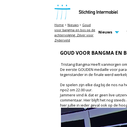
STICHTING INTERMOBIEL
Home
>
Nieuws
>
Goud
voor bangma en bos op de
MAIN PAGE N
Nieuws
achtervolging. Zilver voor
Zijderveld
GOUD VOOR BANGMA EN BO
Tristang Bangma Heeft vanmorgen om 0
De eerste GOUDEN medaille voor para #
tegenstander in de finale werd werke
De spelen zijn elke dag bij de nos na 
npo2 om 22.00 uur.
Jammere vind ik dat er geen live uitze
commentaar. Hier blijft het nog steeds 
hier jullie in ieder geval ook op de ho