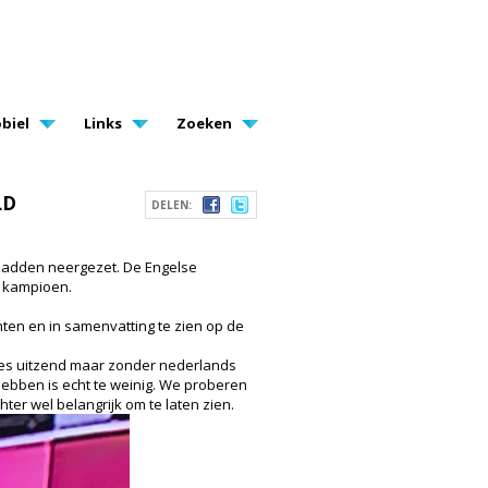
biel
Links
Zoeken
LD
DELEN:
 hadden neergezet. De Engelse
h kampioen.
nten en in samenvatting te zien op de
eltes uitzend maar zonder nederlands
r hebben is echt te weinig. We proberen
hter wel belangrijk om te laten zien.