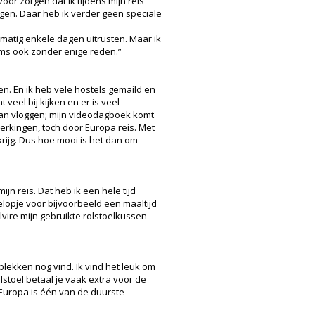
voor zorgen dat ik tijdens mijn reis
ggen. Daar heb ik verder geen speciale
lmatig enkele dagen uitrusten. Maar ik
 Soms ook zonder enige reden.”
en. En ik heb vele hostels gemaild en
veel bij kijken en er is veel
 gaan vloggen; mijn videodagboek komt
erkingen, toch door Europa reis. Met
 krijg. Dus hoe mooi is het dan om
jn reis. Dat heb ik een hele tijd
lopje voor bijvoorbeeld een maaltijd
vire mijn gebruikte rolstoelkussen
rplekken nog vind. Ik vind het leuk om
lstoel betaal je vaak extra voor de
 Europa is één van de duurste