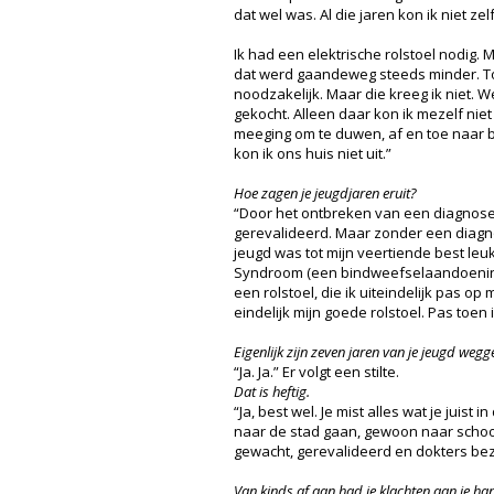
dat wel was. Al die jaren kon ik niet zel
Ik had een elektrische rolstoel nodig. 
dat werd gaandeweg steeds minder. To
noodzakelijk. Maar die kreeg ik niet
gekocht. Alleen daar kon ik mezelf ni
meeging om te duwen, af en toe naar
kon ik ons huis niet uit.”
Hoe zagen je jeugdjaren eruit?
“Door het ontbreken van een diagnose h
gerevalideerd. Maar zonder een diagn
jeugd was tot mijn veertiende best le
Syndroom (een bindweefselaandoening
een rolstoel, die ik uiteindelijk pas 
eindelijk mijn goede rolstoel. Pas toen 
Eigenlijk zijn zeven jaren van je jeugd weg
“Ja. Ja.” Er volgt een stilte.
Dat is heftig.
“Ja, best wel. Je mist alles wat je jui
naar de stad gaan, gewoon naar school 
gewacht, gerevalideerd en dokters bez
Van kinds af aan had je klachten aan je h