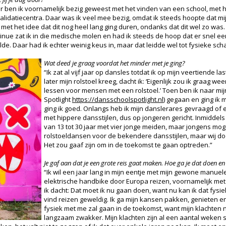
r ben ik voornamelijk bezig geweest met het vinden van een school, met h
lidatiecentra. Daar was ik veel mee bezig, omdat ik steeds hoopte dat mijn
n met het idee dat dit nog heel lang ging duren, ondanks dat dit wel zo was
nue zat ik in die medische molen en had ik steeds de hoop dat er snel 
wilde. Daar had ik echter weinig keus in, maar dat leidde wel tot fysieke sc
Wat deed je graag voordat het minder met je ging?
“Ik zat al vijf jaar op dansles totdat ik op mijn veertiende l
later mijn rolstoel kreeg, dacht ik: ‘Eigenlijk zou ik graag w
lessen voor mensen met een rolstoel.’ Toen ben ik naar m
Spotlight
https://dansschoolspotlight.nl
) gegaan en ging ik
ging ik goed. Onlangs heb ik mijn danslerares gevraagd o
met hippere dansstijlen, dus op jongeren gericht. Inmidde
van 13 tot 30 jaar met vier jonge meiden, maar jongens mo
rolstoeldansen voor de bekendere dansstijlen, maar wij d
Het zou gaaf zijn om in de toekomst te gaan optreden.”
Je gaf aan dat je een grote reis gaat maken. Hoe ga je dat doen e
“Ik wil een jaar lang in mijn eentje met mijn gewone manuele
elektrische handbike door Europa reizen, voornamelijk met 
ik dacht: Dat moet ik nu gaan doen, want nu kan ik dat fysiek 
vind reizen geweldig. Ik ga mijn kansen pakken, genieten e
fysiek met me zal gaan in de toekomst, want mijn klachten 
langzaam zwakker. Mijn klachten zijn al een aantal weken s