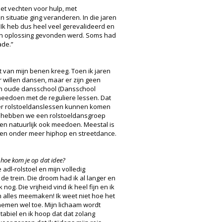
et vechten voor hulp, met
 situatie ging veranderen. In die jaren
. Ik heb dus heel veel gerevalideerd en
een oplossing gevonden werd. Soms had
hade.”
ast van mijn benen kreeg. Toen ik jaren
eer willen dansen, maar er zijn geen
ijn oude dansschool (Dansschool
 meedoen met de reguliere lessen. Dat
f er rolstoeldanslessen kunnen komen
ls hebben we een rolstoeldansgroep
gen natuurlijk ook meedoen. Meestal is
oen onder meer hiphop en streetdance.
n hoe kom je op dat idee?
 adl-rolstoel en mijn volledig
de trein. Die droom had ik al langer en
nog. Die vrijheid vind ik heel fijn en ik
n alles meemaken! Ik weet niet hoe het
nemen wel toe. Mijn lichaam wordt
tabiel en ik hoop dat dat zolang