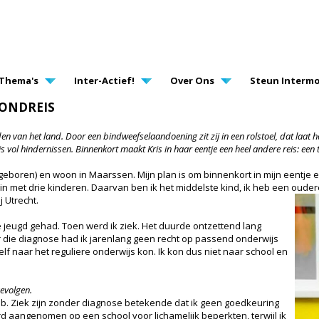
AVIGATION
Thema's
Inter-Actief!
Over Ons
Steun Intermo
RONDREIS
den van het land. Door een bindweefselaandoening zit zij in een rolstoel, dat laat
s vol hindernissen. Binnenkort maakt Kris in haar eentje een heel andere reis: een 
98 geboren) en woon in Maarssen. Mijn plan is om binnenkort in mijn eentje 
zin met drie kinderen. Daarvan ben ik het middelste kind, ik heb een ouder
j Utrecht.
e jeugd gehad. Toen werd ik ziek. Het duurde ontzettend lang
 die diagnose had ik jarenlang geen recht op passend onderwijs
lf naar het reguliere onderwijs kon. Ik kon dus niet naar school en
evolgen.
 heb. Ziek zijn zonder diagnose betekende dat ik geen goedkeuring
d aangenomen op een school voor lichamelijk beperkten, terwijl ik