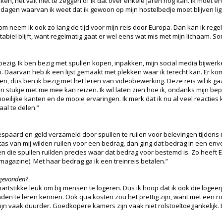
maken, het valt niet te zeggen of ik dat over enkele jaren nog kan. Ik moet er
l dagen waarvan ik weet dat ik gewoon op mijn hostelbedje moet blijven li
om neem ik ook zo lang de tijd voor mijn reis door Europa. Dan kan ik rege
stabiel blijft, want regelmatig gaat er wel eens wat mis met mijn lichaam.
bezig. Ik ben bezig met spullen kopen, inpakken, mijn social media bijwerk
. Daarvan heb ik een lijst gemaakt met plekken waar ik terecht kan. Er komt 
ilmen, dus ben ik bezig met het leren van videobewerking. Deze reis wil ik
stukje met me mee kan reizen. Ik wil laten zien hoe ik, ondanks mijn bep
e moeilijke kanten en de mooie ervaringen. Ik merk dat ik nu al veel reacties
al te delen.”
spaard en geld verzameld door spullen te ruilen voor belevingen tijdens mi
as van mij wilden ruilen voor een bedrag, dan ging dat bedrag in een enve
 die spullen ruilden precies waar dat bedrag voor bestemd is. Zo heeft El
t magazine). Met haar bedrag ga ik een treinreis betalen.”
n gevonden?
 hartstikke leuk om bij mensen te logeren. Dus ik hoop dat ik ook die logee
den te leren kennen. Ook qua kosten zou het prettig zijn, want met een ro
 zijn vaak duurder. Goedkopere kamers zijn vaak niet rolstoeltoegankelijk.