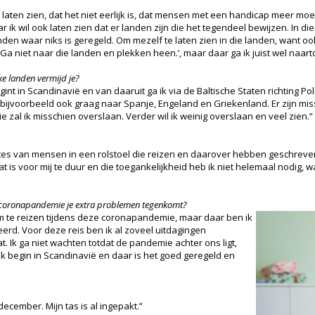
e laten zien, dat het niet eerlijk is, dat mensen met een handicap meer mo
ik wil ook laten zien dat er landen zijn die het tegendeel bewijzen. In die l
landen waar niks is geregeld. Om mezelf te laten zien in die landen, want o
a niet naar die landen en plekken heen.’, maar daar ga ik juist wel naart
ke landen vermijd je?
begint in Scandinavië en van daaruit ga ik via de Baltische Staten richting P
bijvoorbeeld ook graag naar Spanje, Engeland en Griekenland. Er zijn mis
die zal ik misschien overslaan. Verder wil ik weinig overslaan en veel zien.”
bsites van mensen in een rolstoel die reizen en daarover hebben geschrev
at is voor mij te duur en die toegankelijkheid heb ik niet helemaal nodig, w
e coronapandemie je extra problemen tegenkomt?
om te reizen tijdens deze coronapandemie, maar daar ben ik
eerd. Voor deze reis ben ik al zoveel uitdagingen
at. Ik ga niet wachten totdat de pandemie achter ons ligt,
 Ik begin in Scandinavië en daar is het goed geregeld en
 december. Mijn tas is al ingepakt.”