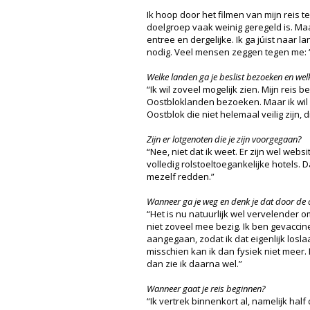
Ik hoop door het filmen van mijn reis t
doelgroep vaak weinig geregeld is. Maar 
entree en dergelijke. Ik ga júist naar 
nodig. Veel mensen zeggen tegen me: ‘G
Welke landen ga je beslist bezoeken en wel
“Ik wil zoveel mogelijk zien. Mijn reis 
Oostbloklanden bezoeken. Maar ik wil 
Oostblok die niet helemaal veilig zijn, 
Zijn er lotgenoten die je zijn voorgegaan?
“Nee, niet dat ik weet. Er zijn wel we
volledig rolstoeltoegankelijke hotels. D
mezelf redden.”
Wanneer ga je weg en denk je dat door d
“Het is nu natuurlijk wel vervelender 
niet zoveel mee bezig. Ik ben gevaccin
aangegaan, zodat ik dat eigenlijk losla
misschien kan ik dan fysiek niet meer.
dan zie ik daarna wel.”
Wanneer gaat je reis beginnen?
“Ik vertrek binnenkort al, namelijk half