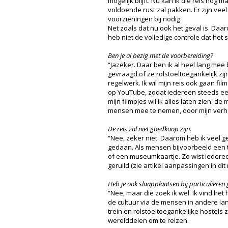
mogelijk blijft. Nu kan ik die reis nog 
voldoende rust zal pakken. Er zijn vee
voorzieningen bij nodig.
Net zoals dat nu ook het geval is. Daar
heb niet de volledige controle dat het 
Ben je al bezig met de voorbereiding?
“Jazeker. Daar ben ik al heel lang mee 
gevraagd of ze rolstoeltoegankelijk zijn
regelwerk. Ik wil mijn reis ook gaan f
op YouTube, zodat iedereen steeds een 
mijn filmpjes wil ik alles laten zien: d
mensen mee te nemen, door mijn verha
De reis zal niet goedkoop zijn.
“Nee, zeker niet. Daarom heb ik veel ge
gedaan. Als mensen bijvoorbeeld een t
of een museumkaartje. Zo wist iedereen
geruild (zie artikel aanpassingen in di
Heb je ook slaapplaatsen bij particuliere
“Nee, maar die zoek ik wel. Ik vind het
de cultuur via de mensen in andere lan
trein en rolstoeltoegankelijke hostels
werelddelen om te reizen.