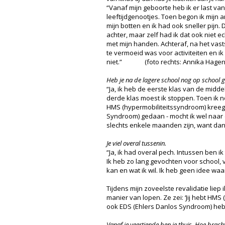
“Vanaf mijn geboorte heb ik er last va
leeftijdgenootjes. Toen begon ik mijn 
mijn botten en ik had ook sneller pijn.
achter, maar zelf had ik dat ook niet 
met mijn handen. Achteraf, na het vast
te vermoeid was voor activiteiten en i
niet.” (foto rechts: Annika Hagen
Heb je na de lagere school nog op school 
“Ja, ik heb de eerste klas van de midd
derde klas moest ik stoppen. Toen ik n
HMS (hypermobiliteitssyndroom) kreeg
Syndroom) gedaan - mocht ik wel naar e
slechts enkele maanden zijn, want dan 
Je viel overal tussenin.
“Ja, ik had overal pech. Intussen ben ik 
Ik heb zo lang gevochten voor school, vo
kan en wat ik wil. Ik heb geen idee waa
Tijdens mijn zoveelste revalidatie liep
manier van lopen. Ze zei: ‘Jij hebt HMS
ook EDS (Ehlers Danlos Syndroom) hebt
Vanaf je veertiende ben je thuis. Hoe bracht