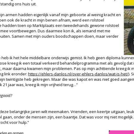
fstandig ons huis uit.
Mijn armen hadden eigenlijk vanaf mijn geboorte al weinig kracht en
en ook de kracht in mijn benen afnam, werd een rolstoel
. We hadden toen op Marktplaats een tweedehands gewone rolstoel
et mee voortbewegen. Dus daarmee kon ik, als iemand met me
 buiten. Samen met mijn ouders boodschappen doen, maar verder
eb ik het hele middelbare onderwijs gemist. Ik heb geen diploma kunnen ha
ose kreeg ik een totaal verkeerd behandelprogramma met als gevolg dat 
uk, maar daarna kwamen mijn problemen. Pas op mijn achttiende kreeg ik m
 link eronder:
https://ehlers-danlos.nl/over-ehlers-danlos/wat-is-het/
). 
op mijn twintigste heb gekregen. Maar die was kapot en was niet goed aange
ik 21 jaar was, kreeg ik mijn vrijheid terug…”
gegooid?
st in deze belangrijke jaren wilt meemaken. Vrienden, een keertje uitgaan, l
gaan, onder de mensen zijn, een baantje. Dat was voor mij niet mogelijk. I
ocht voor hulp.”
anden en armen.