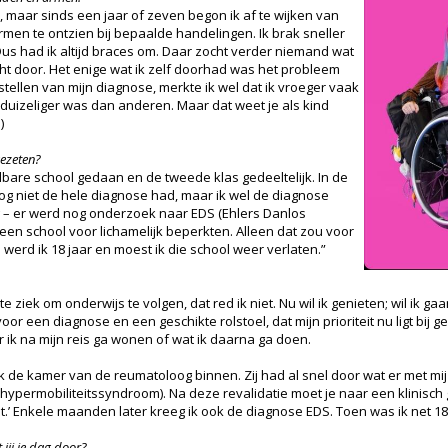
n, maar sinds een jaar of zeven begon ik af te wijken van
armen te ontzien bij bepaalde handelingen. Ik brak sneller
 Dus had ik altijd braces om. Daar zocht verder niemand wat
echt door. Het enige wat ik zelf doorhad was het probleem
stellen van mijn diagnose, merkte ik wel dat ik vroeger vaak
k duizeliger was dan anderen. Maar dat weet je als kind
)
gezeten?
elbare school gedaan en de tweede klas gedeeltelijk. In de
og niet de hele diagnose had, maar ik wel de diagnose
 – er werd nog onderzoek naar EDS (Ehlers Danlos
en school voor lichamelijk beperkten. Alleen dat zou voor
werd ik 18 jaar en moest ik die school weer verlaten.”
te ziek om onderwijs te volgen, dat red ik niet. Nu wil ik genieten; wil ik gaan
or een diagnose en een geschikte rolstoel, dat mijn prioriteit nu ligt bij ge
r ik na mijn reis ga wonen of wat ik daarna ga doen.
 ik de kamer van de reumatoloog binnen. Zij had al snel door wat er met mi
 (hypermobiliteitssyndroom). Na deze revalidatie moet je naar een klinisch g
.’ Enkele maanden later kreeg ik ook de diagnose EDS. Toen was ik net 18
 jij je dag door?