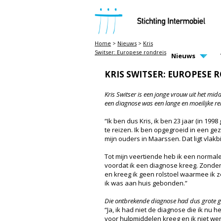
STICHTING INTERMOBIEL
Home
>
Nieuws
>
Kris
Switser: Europese rondreis
MAIN PAGE N
Nieuws
KRIS SWITSER: EUROPESE 
Kris Switser is een jonge vrouw uit het mid
een diagnose was een lange en moeilijke rei
“Ik ben dus Kris, ik ben 23 jaar (in 19
te reizen. Ik ben opgegroeid in een ge
mijn ouders in Maarssen. Dat ligt vlakbi
Tot mijn veertiende heb ik een normal
voordat ik een diagnose kreeg. Zonder
en kreeg ik geen rolstoel waarmee ik ze
ik was aan huis gebonden.”
Die ontbrekende diagnose had dus grote g
“Ja, ik had niet de diagnose die ik nu
voor hulpmiddelen kreeg en ik niet wer