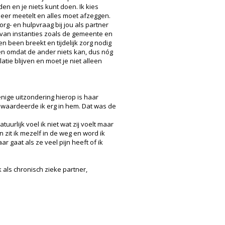
den en je niets kunt doen. Ik kies
 meer meetelt en alles moet afzeggen.
org- en hulpvraag bij jou als partner
 van instanties zoals de gemeente en
 been breekt en tijdelijk zorg nodig
oen omdat de ander niets kan, dus nóg
ie blijven en moet je niet alleen
nige uitzondering hierop is haar
t waardeerde ik erg in hem. Dat was de
urlijk voel ik niet wat zij voelt maar
 zit ik mezelf in de weg en word ik
ar gaat als ze veel pijn heeft of ik
 als chronisch zieke partner,