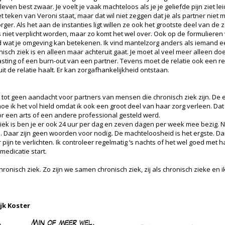
even best zwaar. Je voelt je vaak machteloos als je je geliefde pijn ziet lei
t teken van Veroni staat, maar dat wil niet zeggen dat je als partner niet
er. Als het aan de instanties ligt willen ze ook het grootste deel van de z
niet verplicht worden, maar zo komt het wel over. Ook op de formulieren
 wat je omgeving kan betekenen. Ik vind mantelzorg anders als iemand een
nisch ziek is en alleen maar achteruit gaat. Je moet al veel meer alleen d
ing of een burn-out van een partner. Tevens moet de relatie ook een relat
it de relatie haalt. Er kan zorgafhankelijkheid ontstaan.
 tot geen aandacht voor partners van mensen die chronisch ziek zijn. De e
oe ik het vol hield omdat ik ook een groot deel van haar zorg verleen. Da
oor een arts of een andere professional gesteld werd.
ek is ben je er ook 24 uur per dag en zeven dagen per week mee bezig. Natu
n. Daar zijn geen woorden voor nodig
.
De machteloosheid is het ergste. Dan
pijn te verlichten. Ik controleer regelmatig ‘s nachts of het wel goed met ha
edicatie start.
onisch ziek. Zo zijn we samen chronisch ziek, zij als chronisch zieke en ik
jk Koster