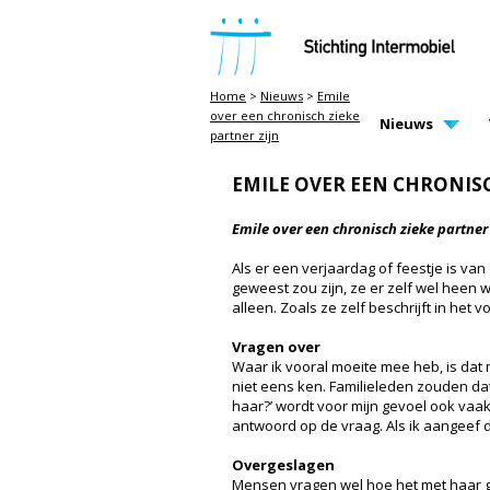
STICHTING INTERMOBIEL
Home
>
Nieuws
>
Emile
over een chronisch zieke
MAIN PAGE N
Nieuws
partner zijn
EMILE OVER EEN CHRONISC
Emile over een chronisch zieke partner 
Als er een verjaardag of feestje is van
geweest zou zijn, ze er zelf wel heen
alleen. Zoals ze zelf beschrijft in het 
Vragen over
Waar ik vooral moeite mee heb, is dat 
niet eens ken. Familieleden zouden da
haar?’ wordt voor mijn gevoel ook vaak
antwoord op de vraag. Als ik aangeef 
Overgeslagen
Mensen vragen wel hoe het met haar gaa