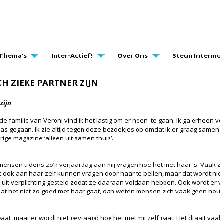
AVIGATION
Thema's
Inter-Actief!
Over Ons
Steun Intermo
H ZIEKE PARTNER ZIJN
zijn
 de familie van Veroni vind ik het lastig om er heen te gaan. Ik ga erheen
 was gegaan. Ik zie altijd tegen deze bezoekjes op omdat ik er graag sam
vorige magazine ‘alleen uit samen thuis’.
mensen tijdens zo’n verjaardag aan mij vragen hoe het met haar is. Vaak 
t ook aan haar zelf kunnen vragen door haar te bellen, maar dat wordt ni
 uit verplichting gesteld zodat ze daaraan voldaan hebben. Ook wordt er v
dat het niet zo goed met haar gaat, dan weten mensen zich vaak geen hou
t, maar er wordt niet gevraagd hoe het met mij zelf gaat. Het draait vaak