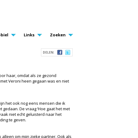
biel
Links
Zoeken
DELEN:
 voor haar, omdat als ze gezond
en met Veroni heen gegaan was en niet
zijn het ook nog eens mensen die ik
et gedaan. De vraag ‘Hoe gaat het met
aak niet echt geluisterd naar het
ding te geven.
 alleen om mijn zieke partner. Ook als