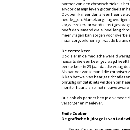
partner van een chronisch zieke is het l
ervoor dat mijn leven grotendeels in he
Ook ben ik meer dan alleen haar verzorg
neerleggen. Mantelzorg mag overigens 
zorgverzekeraar wordt direct gevraagd
heeft dan iemand die al heel lang chro
meer vragen kan zorgen voor overbelast
maar zorgverlener zijn, wat de balans u
De eerste keer
Ook is er in de medische wereld weinig
huisarts die een keer gevraagd heeft h
eerste keer in 23 jaar dat die vraag d
Als partner van iemand die chronisch zi
ik kan het wel van haar gezicht afleze
onrustig omdat ik iets wil doen om haar 
monitor haar als ze met nieuwe zware m
Dus ook als partner ben je ook mede chr
verzorger en meelever.
Emile Cobben
De grafische bijdrage is van Lodewi