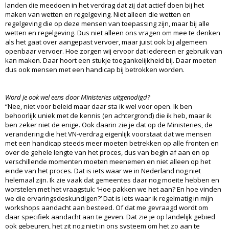
landen die meedoen in het verdrag dat zij dat actief doen bij het
maken van wetten en regelgeving. Niet alleen die wetten en
regelgeving die op deze mensen van toepassing zijn, maar bij alle
wetten en regelgeving. Dus niet alleen ons vragen om mee te denken
als het gaat over aangepast vervoer, maar juist ook bij algemeen
openbaar vervoer. Hoe zorgen wij ervoor dat iedereen er gebruik van
kan maken. Daar hoort een stukje toegankelijkheid bij. Daar moeten
dus ook mensen met een handicap bij betrokken worden.
Word je ook wel eens door Ministeries uitgenodigd?
“Nee, niet voor beleid maar daar sta ik wel voor open. Ik ben
behoorlijk uniek met de kennis (en achtergrond) die ik heb, maar ik
ben zeker niet de enige. Ook daarin zie je dat op de Ministeries, de
verandering die het VN-verdrag eigenlijk voorstaat dat we mensen
met een handicap steeds meer moeten betrekken op alle fronten en
over de gehele lengte van het proces, dus van begin af aan en op
verschillende momenten moeten meenemen en niet alleen op het
einde van het proces. Dat is iets waar we in Nederland nog niet
helemaal zijn. Ik zie vaak dat gemeentes daar nog moeite hebben en
worstelen met het vraagstuk: ‘Hoe pakken we het aan? En hoe vinden
we die ervaringsdeskundigen?’ Dat is iets waar ik regelmatig in mijn
workshops aandacht aan besteed. Of dat me gevraagd wordt om
daar specifiek aandacht aan te geven. Dat zie je op landelijk gebied
ook gebeuren, het zit nog niet in ons systeem om het zo aan te