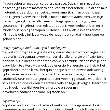
“Ik ben geboren met een cerebrale parese. Dat is in mijn geval een
beschadiging in het motorisch deel van mijn hersenen. Dus alleen mijn
motoriek is daardoor aangetast, voornamelijk in mijn onderlichaam
heb ik geen evenwicht en heb ik moeite met het aansturen van mijn
benen. Eigenlijk heb ik altijd een vrij hoge spierspanning, fysiek
gespannen. Ik gebruik een rolstoel, zodat ik veel mobieler ben en ik
minder pijn heb bij het lopen. Buitenshuis zit ik altijd in een rolstoel.
Mijn rug is ook pijnlijk vanwege de houding en omdat ik heel lang wel
gelopen heb.”
Liep je tijdens je studie aan tegen beperkingen?
“Ja, wat voor mij heel erg lastig was, waren de verplichte colleges. Een
rooster is toch gemaakt voor mensen die alle energie en flexibiliteit
hebben. Als je met een reparatie van je hulpmiddel zit dan kom je heel
gauw klem te zitten. Maar ook qua energie. Het eerste jaar heb ik het
geprobeerd, maar ik trok het qua energie niet. En er was ook weinig
tijd en energie voor fysiotherapie. Toen is er in overleg met de
studieadviseur een aangepast rooster voor mij gemaakt, waardoor ik
in plaats van drie vakken maar twee vakken tegelijk volgde. Daardoor
had ik ook meer tijd voor fysiotherapie en voor mijn
nevenwerkzaamheden voor ‘Wij staan op!’”
Wij staan op!
Wij staan op! Heeft mij ontzettend veel ervaring opgeleverd die ik nu
meeneem in het werkveld. Dat had niet gekund als ik full-time had