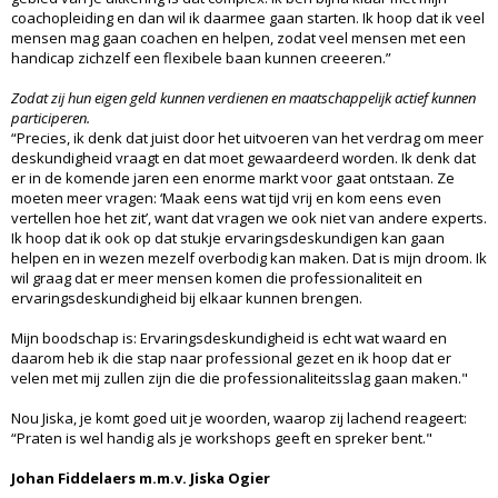
coachopleiding en dan wil ik daarmee gaan starten. Ik hoop dat ik veel
mensen mag gaan coachen en helpen, zodat veel mensen met een
handicap zichzelf een flexibele baan kunnen creeeren.”
Zodat zij hun eigen geld kunnen verdienen en maatschappelijk actief kunnen
participeren.
“Precies, ik denk dat juist door het uitvoeren van het verdrag om meer
deskundigheid vraagt en dat moet gewaardeerd worden. Ik denk dat
er in de komende jaren een enorme markt voor gaat ontstaan. Ze
moeten meer vragen: ‘Maak eens wat tijd vrij en kom eens even
vertellen hoe het zit’, want dat vragen we ook niet van andere experts.
Ik hoop dat ik ook op dat stukje ervaringsdeskundigen kan gaan
helpen en in wezen mezelf overbodig kan maken. Dat is mijn droom. Ik
wil graag dat er meer mensen komen die professionaliteit en
ervaringsdeskundigheid bij elkaar kunnen brengen.
Mijn boodschap is: Ervaringsdeskundigheid is echt wat waard en
daarom heb ik die stap naar professional gezet en ik hoop dat er
velen met mij zullen zijn die die professionaliteitsslag gaan maken."
Nou Jiska, je komt goed uit je woorden, waarop zij lachend reageert:
“Praten is wel handig als je workshops geeft en spreker bent."
Johan Fiddelaers m.m.v. Jiska Ogier