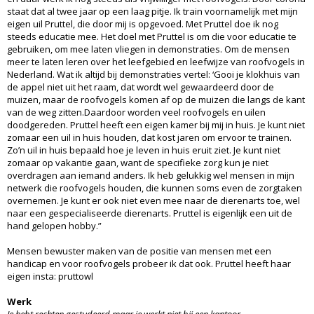
staat dat al twee jaar op een laag pitje. Ik train voornamelijk met mijn
eigen uil Pruttel, die door mij is opgevoed. Met Pruttel doe ik nog
steeds educatie mee. Het doel met Pruttel is om die voor educatie te
gebruiken, om mee laten vliegen in demonstraties. Om de mensen
meer te laten leren over het leefgebied en leefwijze van roofvogels in
Nederland. Wat ik altijd bij demonstraties vertel: ‘Gooi je klokhuis van
de appel niet uit het raam, dat wordt wel gewaardeerd door de
muizen, maar de roofvogels komen af op de muizen die langs de kant
van de weg zitten.Daardoor worden veel roofvogels en uilen
doodgereden. Pruttel heeft een eigen kamer bij mij in huis. Je kunt niet
zomaar een uil in huis houden, dat kost jaren om ervoor te trainen.
Zo’n uil in huis bepaald hoe je leven in huis eruit ziet. Je kunt niet
zomaar op vakantie gaan, want de specifieke zorg kun je niet
overdragen aan iemand anders. Ik heb gelukkig wel mensen in mijn
netwerk die roofvogels houden, die kunnen soms even de zorgtaken
overnemen. Je kunt er ook niet even mee naar de dierenarts toe, wel
naar een gespecialiseerde dierenarts. Pruttel is eigenlijk een uit de
hand gelopen hobby.”
Mensen bewuster maken van de positie van mensen met een
handicap en voor roofvogels probeer ik dat ook. Pruttel heeft haar
eigen insta: pruttowl
Werk