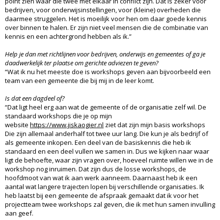
point zien waar die twee met elkaar in conflict zijn. Dat is zeker voor
bedrijven, voor onderwijsinstellingen, voor (kleine) overheden die
daarmee struggelen. Het is moeilijk voor hen om daar goede kennis
over binnen te halen. Er zijn niet veel mensen die de combinatie van
kennis en een achtergrond hebben als ik.”
Help je dan met richtlijnen voor bedrijven, onderwijs en gemeentes of ga je
daadwerkelijk ter plaatse om gerichte adviezen te geven?
“Wat ik nu het meeste doe is workshops geven aan bijvoorbeeld een
team van een gemeente die bij mij in de leer komt.
Is dat een dagdeel of?
“Dat ligt heel erg aan wat de gemeente of de organisatie zelf wil. De
standaard workshops die je op mijn
website
https://www.jiskaogier.nl
ziet dat zijn mijn basis workshops
Die zijn allemaal anderhalf tot twee uur lang. Die kun je als bedrijf of
als gemeente inkopen. Een deel van de basiskennis die heb ik
standaard en een deel vullen we samen in. Dus we kijken naar waar
ligt de behoefte, waar zijn vragen over, hoeveel ruimte willen we in de
workshop nog inruimen. Dat zijn dus de losse workshops, de
hoofdmoot van wat ik aan werk aanneem. Daarnaast heb ik een
aantal wat langere trajecten lopen bij verschillende organisaties. Ik
heb laatst bij een gemeente de afspraak gemaakt dat ik voor het
projectteam twee workshops zal geven, die ik met hun samen invulling
aan geef.