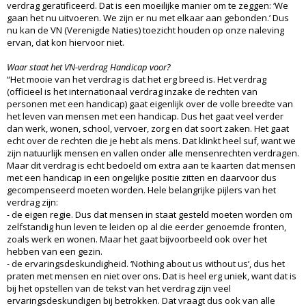
verdrag geratificeerd. Dat is een moeilijke manier om te zeggen: ‘We
gaan het nu uitvoeren. We zijn er nu met elkaar aan gebonden.’ Dus
nu kan de VN (Verenigde Naties) toezicht houden op onze naleving
ervan, dat kon hiervoor niet.
Waar staat het VN-verdrag Handicap voor?
“Het mooie van het verdrag is dat het erg breed is. Het verdrag
(officieel is het internationaal verdrag inzake de rechten van
personen met een handicap) gaat eigenlijk over de volle breedte van
het leven van mensen met een handicap. Dus het gaat veel verder
dan werk, wonen, school, vervoer, zorg en dat soort zaken. Het gaat
echt over de rechten die je hebt als mens. Dat klinkt heel suf, want we
zijn natuurlijk mensen en vallen onder alle mensenrechten verdragen.
Maar dit verdrag is echt bedoeld om extra aan te kaarten dat mensen
met een handicap in een ongelijke positie zitten en daarvoor dus
gecompenseerd moeten worden. Hele belangrijke pijlers van het
verdrag zijn:
- de eigen regie. Dus dat mensen in staat gesteld moeten worden om
zelfstandig hun leven te leiden op al die eerder genoemde fronten,
zoals werk en wonen. Maar het gaat bijvoorbeeld ook over het
hebben van een gezin.
- de ervaringsdeskundigheid. ‘Nothing about us without us’, dus het
praten met mensen en niet over ons. Dat is heel erg uniek, want dat is
bij het opstellen van de tekst van het verdrag zijn veel
ervaringsdeskundigen bij betrokken. Dat vraagt dus ook van alle