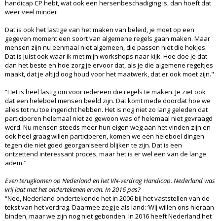
handicap CP hebt, wat ook een hersenbeschadiging is, dan hoeft dat
weer veel minder.
Dat is ook het lastige van het maken van beleid, je moet op een
gegeven moment een soort van algemene regels gaan maken. Maar
mensen zijn nu eenmaal niet algemeen, die passen niet die hokjes.
Dat is juist ook waar ik met mijn workshops naar kijk. Hoe doe je dat
dan het beste en hoe zorg je ervoor dat, als je die algemene regeltjes
maakt, dat je altijd oog houd voor het maatwerk, dat er ook moet zijn."
“Het is heel lastig om voor iedereen die regels te maken. Je ziet ook
dat een heleboel mensen beeld zijn. Dat komt mede doordat hoe we
alles tot nu toe ingericht hebben. Het is nog niet zo lang geleden dat
participeren helemaal niet zo gewoon was of helemaal niet gevraagd
werd. Nu mensen steeds meer hun eigen weg aan het vinden zijn en
ook heel graag willen participeren, komen we een heleboel dingen
tegen die niet goed georganiseerd blijken te zijn. Dat is een
ontzettend interessant proces, maar het is er wel een van de lange
adem."
Even terugkomen op Nederland en het VN-verdrag Handicap. Nederland was
vrij laat met het ondertekenen ervan. In 2016 pas?
“Nee, Nederland ondertekende het in 2006 bij het vaststellen van de
tekst van het verdrag. Daarmee zeg je als land: ‘Wij willen ons hieraan
binden, maar we zijn nog niet gebonden. In 2016 heeft Nederland het