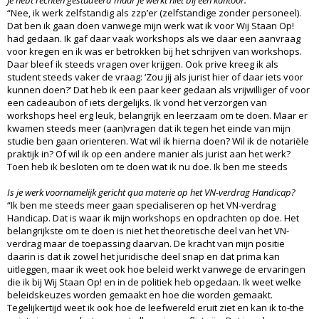
Je hebt rechten gestudeerd maar je werkt niet bij een kantoor.
“Nee, ik werk zelfstandig als zzp’er (zelfstandige zonder personeel).
Dat ben ik gaan doen vanwege mijn werk wat ik voor Wij Staan Op!
had gedaan. Ik gaf daar vaak workshops als we daar een aanvraag
voor kregen en ik was er betrokken bij het schrijven van workshops.
Daar bleef ik steeds vragen over krijgen. Ook prive kreeg ik als
student steeds vaker de vraag: ‘Zou jij als jurist hier of daar iets voor
kunnen doen?’ Dat heb ik een paar keer gedaan als vrijwilliger of voor
een cadeaubon of iets dergelijks. Ik vond het verzorgen van
workshops heel erg leuk, belangrijk en leerzaam om te doen. Maar er
kwamen steeds meer (aan)vragen dat ik tegen het einde van mijn
studie ben gaan orienteren. Wat wil ik hierna doen? Wil ik de notariële
praktijk in? Of wil ik op een andere manier als jurist aan het werk?
Toen heb ik besloten om te doen wat ik nu doe. Ik ben me steeds
Is je werk voornamelijk gericht qua materie op het VN-verdrag Handicap?
“Ik ben me steeds meer gaan specialiseren op het VN-verdrag
Handicap. Dat is waar ik mijn workshops en opdrachten op doe. Het
belangrijkste om te doen is niet het theoretische deel van het VN-
verdrag maar de toepassing daarvan. De kracht van mijn positie
daarin is dat ik zowel het juridische deel snap en dat prima kan
uitleggen, maar ik weet ook hoe beleid werkt vanwege de ervaringen
die ik bij Wij Staan Op! en in de politiek heb opgedaan. Ik weet welke
beleidskeuzes worden gemaakt en hoe die worden gemaakt.
Tegelijkertijd weet ik ook hoe de leefwereld eruit ziet en kan ik to-the