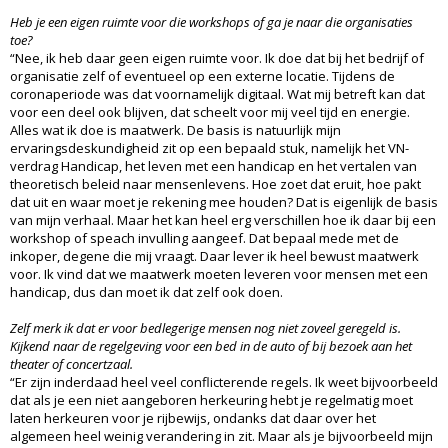
Heb je een eigen ruimte voor die workshops of ga je naar die organisaties
toe?
“Nee, ik heb daar geen eigen ruimte voor. Ik doe dat bij het bedrijf of
organisatie zelf of eventueel op een externe locatie. Tijdens de
coronaperiode was dat voornamelijk digitaal. Wat mij betreft kan dat
voor een deel ook blijven, dat scheelt voor mij veel tijd en energie.
Alles wat ik doe is maatwerk. De basis is natuurlijk mijn
ervaringsdeskundigheid zit op een bepaald stuk, namelijk het VN-
verdrag Handicap, het leven met een handicap en het vertalen van
theoretisch beleid naar mensenlevens. Hoe zoet dat eruit, hoe pakt
dat uit en waar moet je rekening mee houden? Dat is eigenlijk de basis
van mijn verhaal. Maar het kan heel erg verschillen hoe ik daar bij een
workshop of speach invulling aangeef. Dat bepaal mede met de
inkoper, degene die mij vraagt. Daar lever ik heel bewust maatwerk
voor. Ik vind dat we maatwerk moeten leveren voor mensen met een
handicap, dus dan moet ik dat zelf ook doen.
Zelf merk ik dat er voor bedlegerige mensen nog niet zoveel geregeld is.
Kijkend naar de regelgeving voor een bed in de auto of bij bezoek aan het
theater of concertzaal.
“Er zijn inderdaad heel veel conflicterende regels. Ik weet bijvoorbeeld
dat als je een niet aangeboren herkeuring hebt je regelmatig moet
laten herkeuren voor je rijbewijs, ondanks dat daar over het
algemeen heel weinig verandering in zit. Maar als je bijvoorbeeld mijn