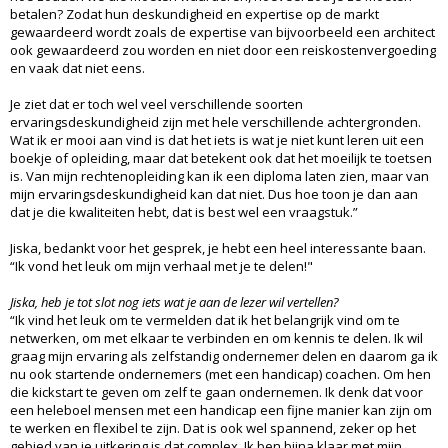
betalen? Zodat hun deskundigheid en expertise op de markt
gewaardeerd wordt zoals de expertise van bijvoorbeeld een architect
ook gewaardeerd zou worden en niet door een reiskostenvergoeding
en vaak dat niet eens.
Je ziet dat er toch wel veel verschillende soorten
ervaringsdeskundigheid zijn met hele verschillende achtergronden.
Wat ik er mooi aan vind is dat het iets is wat je niet kunt leren uit een
boekje of opleiding, maar dat betekent ook dat het moeilijk te toetsen
is. Van mijn rechtenopleiding kan ik een diploma laten zien, maar van
mijn ervaringsdeskundigheid kan dat niet. Dus hoe toon je dan aan
dat je die kwaliteiten hebt, dat is best wel een vraagstuk.”
Jiska, bedankt voor het gesprek, je hebt een heel interessante baan.
“Ik vond het leuk om mijn verhaal met je te delen!"
Jiska, heb je tot slot nog iets wat je aan de lezer wil vertellen?
“Ik vind het leuk om te vermelden dat ik het belangrijk vind om te
netwerken, om met elkaar te verbinden en om kennis te delen. Ik wil
graag mijn ervaring als zelfstandig ondernemer delen en daarom ga ik
nu ook startende ondernemers (met een handicap) coachen. Om hen
die kickstart te geven om zelf te gaan ondernemen. Ik denk dat voor
een heleboel mensen met een handicap een fijne manier kan zijn om
te werken en flexibel te zijn. Dat is ook wel spannend, zeker op het
gebied van je uitkering is dat complex. Ik ben bijna klaar met mijn