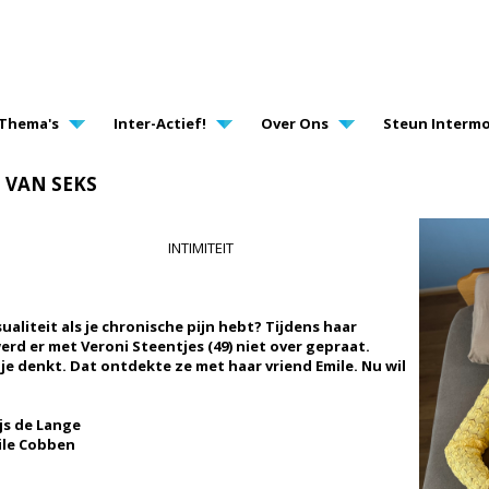
AVIGATION
Thema's
Inter-Actief!
Over Ons
Steun Intermo
N VAN SEKS
ITEIT
ualiteit als je chronische pijn hebt? Tijdens haar
werd er met Veroni Steentjes (49) niet over gepraat.
n je denkt. Dat ontdekte ze met haar vriend Emile. Nu wil
js de Lange
ile Cobben