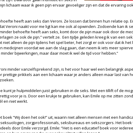
ijn lichaam waar ik geen pijn ervaar gevoeliger zijn en dat de ervaring ook
hoefte heeft aan seks dan Veroni. Ze lossen dat binnen hun relatie op. E
t dat Veroni naakt voor me ligt kan me ook al opwinden. Zodoende kan ik 
i minder behoefte heeft aan seks, komt door de pijn maar ook door de medic
lagen ze ook de pijn.” vertelt ze. Een tijdje geleden kreeg ik van een sek
t niet alleen de pijn tijdens het spel beter, het zorgt er ook voor dat ik het
jn medicijnen voordat we aan de slag gaan, dan neem ik iets meer spierve
t minder bijwerkingen, maar daar moet ik wel de tijd voor hebben.”
oni minder vanzelfsprekend zijn, is het voor haar wel een belangrijk aspect 
or prettige prikkels aan een lichaam waar je anders alleen maar last van h
 zoeken.
 kunt je hulpmiddelen juist gebruiken in de seks. Met een tillift of de mo
 prettig voor je is. Door een krukje te gebruiken, kan Emile op me zitten zond
l en niet werkt.
et boek “Wij doen het ook!” uit, waarin niet alleen mensen met een handic
s, seksuologen, zorgprofessionals, seksbureaus en sekszorgers. Het boek
eels door Emile verzorgd. Emile: “Het is een educatief boek voor iedereen