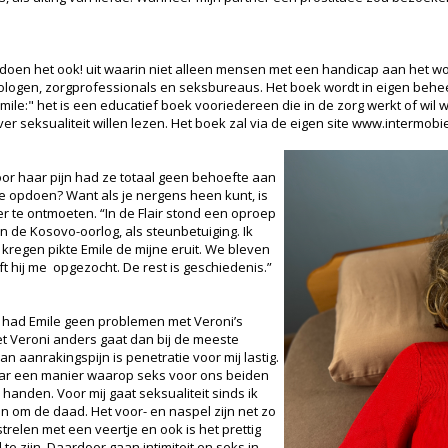
j doen het ook! uit waarin niet alleen mensen met een handicap aan het wo
uologen, zorgprofessionals en seksbureaus. Het boek wordt in eigen behe
Emile:" het is een educatief boek vooriedereen die in de zorg werkt of w
r seksualiteit willen lezen. Het boek zal via de eigen site www.intermobie
door haar pijn had ze totaal geen behoefte aan
ie opdoen? Want als je nergens heen kunt, is
r te ontmoeten. “In de Flair stond een oproep
in de Kosovo-oorlog, als steunbetuiging. Ik
 kregen pikte Emile de mijne eruit. We bleven
t hij me opgezocht. De rest is geschiedenis.”
er had Emile geen problemen met Veroni’s
t Veroni anders gaat dan bij de meeste
an aanrakingspijn is penetratie voor mij lastig.
 een manier waarop seks voor ons beiden
 handen. Voor mij gaat seksualiteit sinds ik
n om de daad. Het voor- en naspel zijn net zo
strelen met een veertje en ook is het prettig
te zijn. Daardoor gaan intimiteit en seks in