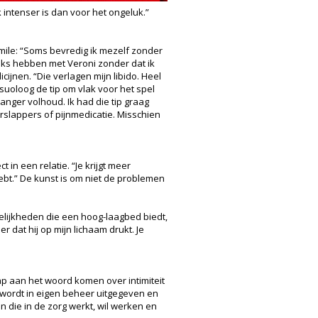
 intenser is dan voor het ongeluk.”
mile: “Soms bevredig ik mezelf zonder
seks hebben met Veroni zonder dat ik
ijnen. “Die verlagen mijn libido. Heel
suoloog de tip om vlak voor het spel
 langer volhoud. Ik had die tip graag
rslappers of pijnmedicatie. Misschien
in een relatie. “Je krijgt meer
ebt.” De kunst is om niet de problemen
gelijkheden die een hoog-laagbed biedt,
er dat hij op mijn lichaam drukt. Je
ap aan het woord komen over intimiteit
 wordt in eigen beheer uitgegeven en
 die in de zorg werkt, wil werken en