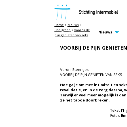
STICHTING INTERMOBIEL
Home
>
Nieuws
>
Doelgroep
>
voorbij de
MAIN PAGE N
Nieuws
pijn genieten van seks
VOORBIJ DE PIJN GENIETE
INTIM
Veroni Steentjes
VOORBIJ DE PIJN GENIETEN VAN SEKS
Hoe ga je om met intimiteit en seks
revalidatie, en in de zorg daarna, 
Terwijl er veel meer mogelijk is da
ze het taboe doorbreken.
Tekst
Thi
Foto’s
Em