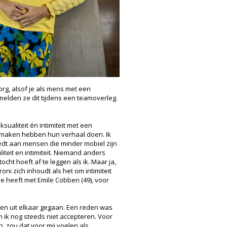
zorg, alsof je als mens met een
elden ze dit tijdens een teamoverleg.
ualiteit én intimiteit met een
e maken hebben hun verhaal doen. Ik
iedt aan mensen die minder mobiel zijn
teit en intimiteit. Niemand anders
ht hoeft af te leggen als ik. Maar ja,
oni zich inhoudt als het om intimiteit
ie heeft met Emile Cobben (49), voor
enen uit elkaar gegaan. Een reden was
n ik nog steeds niet accepteren. Voor
n, zou dat voor mij voelen als