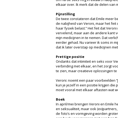
elkaar over. Ik merk dat de delen van m
Pijnstilling
De twee constateren dat Emile meer be
de nabijheid van Veroni, maar het fei
haar fysiek belast.” Het feit dat Veron
vervelend, maar aan de andere kant ver
mijn medicijnen in te nemen. Dat verlich
eerder gehad. Nu varieer ik soms in mi
dat ik later overstap op medicijnen me
Prettige positie
Ondanks dat intimiteit en seks voor Ver
verbinding met elkaar, en het zorgt vo
te zien, maar creatieve oplossingen te
Veroni: noemt een paar voorbeelden “Je
kun je jezelf in een positie krijgen die
moet vooral met elkaar aftasten wat wé
Boek
In april/mei brengen Veroni en Emile h
en seksualiteit, maar ook (ex)partner
de foto’s en vormgeving worden grotend