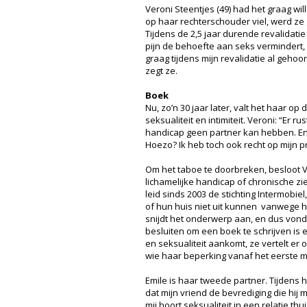
Veroni Steentjes (49) had het graag wil
op haar rechterschouder viel, werd ze
Tijdens de 2,5 jaar durende revalidatie
pijn de behoefte aan seks vermindert, 
graag tijdens mijn revalidatie al gehoord
zegt ze.
Boek
Nu, zo’n 30 jaar later, valt het haar op
seksualiteit en intimiteit. Veroni: “Er 
handicap geen partner kan hebben. En 
Hoezo? Ik heb toch ook recht op mijn pr
Om het taboe te doorbreken, besloot Ve
lichamelijke handicap of chronische z
leid sinds 2003 de stichting Intermobi
of hun huis niet uit kunnen vanwege hu
snijdt het onderwerp aan, en dus vond i
besluiten om een boek te schrijven is e
en seksualiteit aankomt, ze vertelt er 
wie haar beperking vanaf het eerste 
Emile is haar tweede partner. Tijdens 
dat mijn vriend de bevrediging die hij
mij hoort seksualiteit in een relatie t