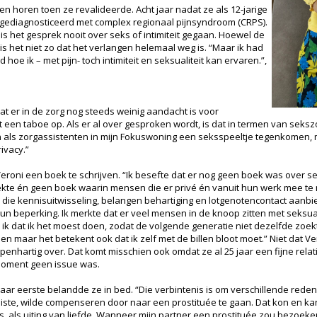
len horen toen ze revalideerde. Acht jaar nadat ze als 12-jarige
 gediagnosticeerd met complex regionaal pijnsyndroom (CRPS).
 is het gesprek nooit over seks of intimiteit gegaan. Hoewel de
is het niet zo dat het verlangen helemaal weg is. “Maar ik had
 hoe ik – met pijn- toch intimiteit en seksualiteit kan ervaren.”,
 dat er in de zorg nog steeds weinig aandacht is voor
rust een taboe op. Als er al over gesproken wordt, is dat in termen van seks
als zorgassistenten in mijn Fokuswoning een seksspeeltje tegenkomen, m
ivacy.”
roni een boek te schrijven. “Ik besefte dat er nog geen boek was over seks
iekte én geen boek waarin mensen die er privé én vanuit hun werk mee t
el, die kennisuitwisseling, belangen behartiging en lotgenotencontact aanb
n beperking. Ik merkte dat er veel mensen in de knoop zitten met seksuali
k dat ik het moest doen, zodat de volgende generatie niet dezelfde zoektoc
en maar het betekent ook dat ik zelf met de billen bloot moet.” Niet dat Ver
openhartig over. Dat komt misschien ook omdat ze al 25 jaar een fijne relat
moment geen issue was.
haar eerste belandde ze in bed. “Die verbintenis is om verschillende red
 miste, wilde compenseren door naar een prostituée te gaan. Dat kon en ka
huis, als uiting van liefde. Wanneer mijn partner een prostituée zou bezoeke