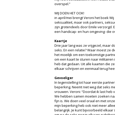
overspel.”
WIJ DOEN HET OOK!
in april/mei brengt Veroni het boek Wi
seksualiteit, maar ook partners, seks
zijn grotendeels door Emile verzorgd. 
een handicap- en hun omgeving- die ove
Kaartje
Drie jaar lang was ze vrijgezel, maar 
seks. En een relatie? Waar moest ze d
het moeilijk om een toekomstige partne
om een kaart te sturen naar militairen 
heb dat gedaan. Uit alle kaarten die ze
elkaar schrijven en eenmaal terug heef
Gevoeliger
In tegenstelling tot haar eerste partn
beperking. Neemt niet weg dat seks me
vrouwen. Veroni: “Doordat ik last heb v
We hebben samen moeten zoeken naar
fijn is. We doen veel oraal en met onze
mijn beperking heb ook niet meer allee
belangrijk. Je kunt bijvoorbeeld elkaar 
om na de seks nog in elkaars nabijheid 