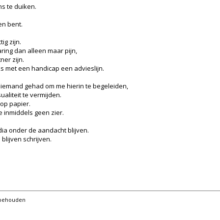
s te duiken.
en bent.
ig zijn.
ing dan alleen maar pijn,
ner zijn.
ks met een handicap een advieslijn.
d niemand gehad om me hierin te begeleiden,
aliteit te vermijden.
 op papier.
 inmiddels geen zier.
ia onder de aandacht blijven.
blijven schrijven.
orbehouden