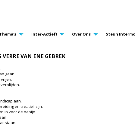
AVIGATION
Thema's
Inter-Actief!
Over Ons
Steun Intermo
S VERRE VAN ENE GEBREK
,
an gaan.
vrijen,
 verblijden.
andicap aan.
iding en creatief zijn.
en in voor de napijn.
 aan
ar staan.
.