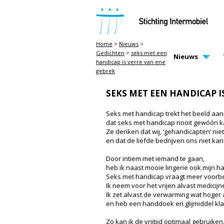
STICHTING INTERMOBIEL
Home
>
Nieuws
>
Gedichten
>
seks met een
MAIN PAGE N
Nieuws
handicap is verre van ene
gebrek
SEKS MET EEN HANDICAP I
Seks met handicap trekt het beeld aan
dat seks met handicap nooit gewóón k
Ze denken dat wij, ‘gehandicapten’ niet 
en dat de liefde bedrijven ons niet kan
Door intiem met iemand te gaan,
heb ik naast mooie lingerie ook mijn h
Seks met handicap vraagt meer voorbere
Ik neem voor het vrijen alvast medicijn
Ik zet alvast de verwarming wat hoger
en heb een handdoek en glijmiddel kla
Zo kan ik de vrijtijd optimaal gebruiken