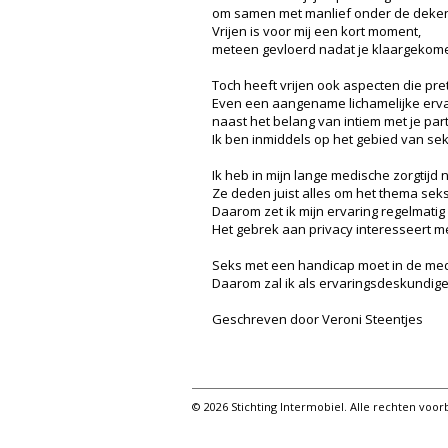
om samen met manlief onder de deken
Vrijen is voor mij een kort moment,
meteen gevloerd nadat je klaargekom
Toch heeft vrijen ook aspecten die prett
Even een aangename lichamelijke ervar
naast het belang van intiem met je part
Ik ben inmiddels op het gebied van se
Ik heb in mijn lange medische zorgtij
Ze deden juist alles om het thema seksu
Daarom zet ik mijn ervaring regelmatig
Het gebrek aan privacy interesseert me
Seks met een handicap moet in de med
Daarom zal ik als ervaringsdeskundige 
Geschreven door Veroni Steentjes
© 2026 Stichting Intermobiel. Alle rechten vo