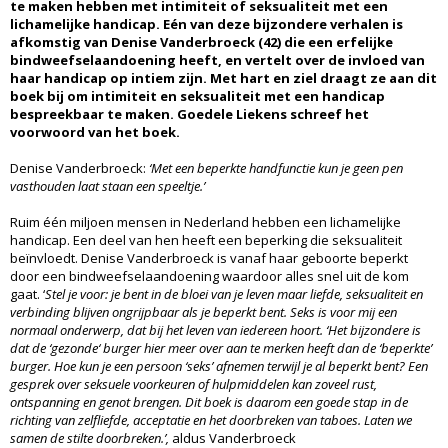
te maken hebben met intimiteit of seksualiteit met een
lichamelijke handicap. Eén van deze bijzondere verhalen is
afkomstig van Denise Vanderbroeck (42) die een erfelijke
bindweefselaandoening heeft, en vertelt over de invloed van
haar handicap op intiem zijn. Met hart en ziel draagt ze aan dit
boek bij om intimiteit en seksualiteit met een handicap
bespreekbaar te maken. Goedele Liekens schreef het
voorwoord van het boek.
Denise Vanderbroeck:
‘Met een beperkte handfunctie kun je geen pen
vasthouden laat staan een speeltje.’
Ruim één miljoen mensen in Nederland hebben een lichamelijke
handicap. Een deel van hen heeft een beperking die seksualiteit
beïnvloedt. Denise Vanderbroeck is vanaf haar geboorte beperkt
door een bindweefselaandoening waardoor alles snel uit de kom
gaat. ‘
Stel je voor: je bent in de bloei van je leven maar liefde, seksualiteit en
verbinding blijven ongrijpbaar als je beperkt bent.
Seks is voor mij een
normaal onderwerp, dat bij het leven van iedereen hoort. ‘Het bijzondere is
dat de ‘gezonde‘ burger hier meer over aan te merken heeft dan de ‘beperkte’
burger. Hoe kun je een persoon ‘seks’ afnemen terwijl je al beperkt bent? Een
gesprek over seksuele voorkeuren of hulpmiddelen kan zoveel rust,
ontspanning en genot brengen. Dit boek is daarom een goede stap in de
richting van zelfliefde, acceptatie en het doorbreken van taboes. Laten we
samen de stilte doorbreken.’,
aldus Vanderbroeck