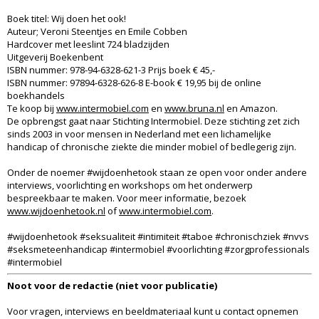
Boek titel: Wij doen het ook!
Auteur; Veroni Steentjes en Emile Cobben
Hardcover met leeslint 724 bladzijden
Uitgeverij Boekenbent
ISBN nummer: 978-94-6328-621-3 Prijs boek € 45,-
ISBN nummer: 97894-6328-626-8 E-book € 19,95 bij de online
boekhandels
Te koop bij
www.intermobiel.com
en
www.bruna.nl
en Amazon.
De opbrengst gaat naar Stichting Intermobiel. Deze stichting zet zich
sinds 2003 in voor mensen in Nederland met een lichamelijke
handicap of chronische ziekte die minder mobiel of bedlegerig zijn.
Onder de noemer #wijdoenhetook staan ze open voor onder andere
interviews, voorlichting en workshops om het onderwerp
bespreekbaar te maken. Voor meer informatie, bezoek
www.wijdoenhetook.nl
of
www.intermobiel.com
.
#wijdoenhetook #seksualiteit #intimiteit #taboe #chronischziek #nvvs
#seksmeteenhandicap #intermobiel #voorlichting #zorgprofessionals
#intermobiel
Noot voor de redactie (niet voor publicatie)
Voor vragen, interviews en beeldmateriaal kunt u contact opnemen